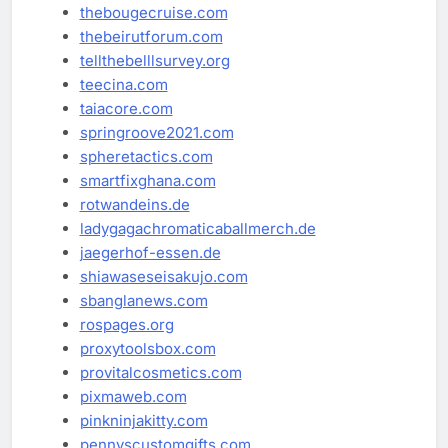
thebougecruise.com
thebeirutforum.com
tellthebelllsurvey.org
teecina.com
taiacore.com
springroove2021.com
spheretactics.com
smartfixghana.com
rotwandeins.de
ladygagachromaticaballmerch.de
jaegerhof-essen.de
shiawaseseisakujo.com
sbanglanews.com
rospages.org
proxytoolsbox.com
provitalcosmetics.com
pixmaweb.com
pinkninjakitty.com
pennyscustomgifts.com