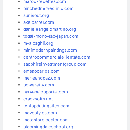
maroc-recettes.com
pinchednerveclinic.com
sunisout.org
axelbarrel.com
danieleangelomartino.org
todai-mono-lab-japan.com
m-albaghli.org
minimodernpaintings.com
centrocommerciale-lentate.com
sapphireinvestmentgroup.com
emsaocarlos.com
merleandpaz.com
poweretty.com
haryanajobportal.com
cracksofts.net
tentopdatingsites.com
movestyles.com
motostorelocator.com
bloomingdaleschool.org