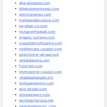
dlja-windows.com
littletravelprincess.com
shiningnames.com
trollslandatoystore.com
tarrahan-co.com
mcbaronfootball.com
organic-suirens.com
coquitlamcohousing.com
mothercare-coupon.com
pestcontrol-alryad.com
jaredtalavera.com
fizjorytm.com
mumzworld-coupon.com
vitadapappagalli.org
hnihpainetwork.com
aziz-anzabi.com
storewestern.com
techteacherslog.net
awaysheetmusic.com