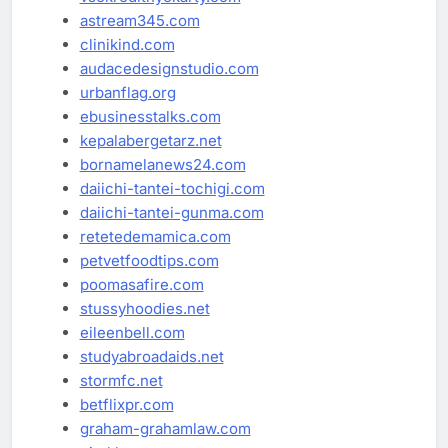
astream345.com
clinikind.com
audacedesignstudio.com
urbanflag.org
ebusinesstalks.com
kepalabergetarz.net
bornamelanews24.com
daiichi-tantei-tochigi.com
daiichi-tantei-gunma.com
retetedemamica.com
petvetfoodtips.com
poomasafire.com
stussyhoodies.net
eileenbell.com
studyabroadaids.net
stormfc.net
betflixpr.com
graham-grahamlaw.com