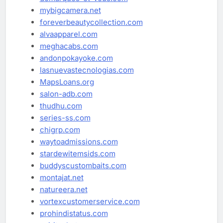
mybigcamera.net
foreverbeautycollection.com
alvaapparel.com
meghacabs.com
andonpokayoke.com
lasnuevastecnologias.com
MapsLoans.org
salon-adb.com
thudhu.com
series-ss.com
chigrp.com
waytoadmissions.com
stardewitemsids.com
buddyscustombaits.com
montajat.net
natureera.net
vortexcustomerservice.com
prohindistatus.com