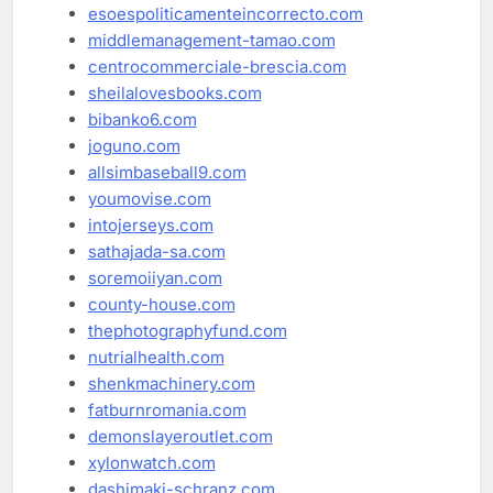
esoespoliticamenteincorrecto.com
middlemanagement-tamao.com
centrocommerciale-brescia.com
sheilalovesbooks.com
bibanko6.com
joguno.com
allsimbaseball9.com
youmovise.com
intojerseys.com
sathajada-sa.com
soremoiiyan.com
county-house.com
thephotographyfund.com
nutrialhealth.com
shenkmachinery.com
fatburnromania.com
demonslayeroutlet.com
xylonwatch.com
dashimaki-schranz.com