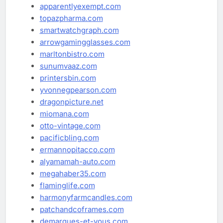
apparentlyexempt.com
topazpharma.com
smartwatchgraph.com
arrowgamingglasses.com
marltonbistro.com
sunumvaaz.com
printersbin.com
yvonnegpearson.com
dragonpicture.net
miomana.com
otto-vintage.com
pacificbling.com
ermannopitacco.com
alyamamah-auto.com
megahaber35.com
flaminglife.com
harmonyfarmcandles.com
patchandcoframes.com
demarques-et-vous.com