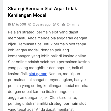
Strategi Bermain Slot Agar Tidak
Kehilangan Modal
b1bc608
2 years ago
0
24 mins
Pelajari strategi bermain slot yang dapat
membantu Anda mengelola anggaran dengan
bijak. Temukan tips untuk bermain slot tanpa
kehilangan modal, dengan peluang
kemenangan yang lebih baik di kasino online.
Slot online adalah salah satu permainan kasino
yang paling menghibur dan populer, baik di
kasino fisik
slot gacor
. Namun, meskipun
permainan ini sangat menyenangkan, banyak
pemain yang sering kehilangan modal mereka
dengan cepat karena tidak mengelola
anggaran dengan bijak. Oleh karena itu,
penting untuk memiliki
strategi bermain slot
yang tepat agar Anda dapat menikmati