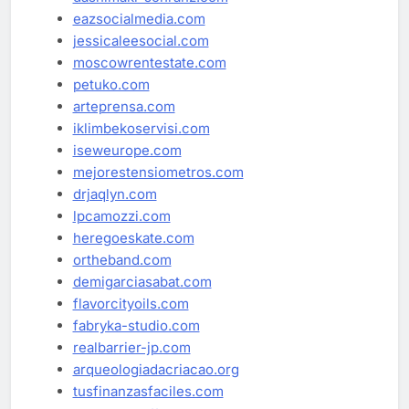
eazsocialmedia.com
jessicaleesocial.com
moscowrentestate.com
petuko.com
arteprensa.com
iklimbekoservisi.com
iseweurope.com
mejorestensiometros.com
drjaqlyn.com
lpcamozzi.com
heregoeskate.com
ortheband.com
demigarciasabat.com
flavorcityoils.com
fabryka-studio.com
realbarrier-jp.com
arqueologiadacriacao.org
tusfinanzasfaciles.com