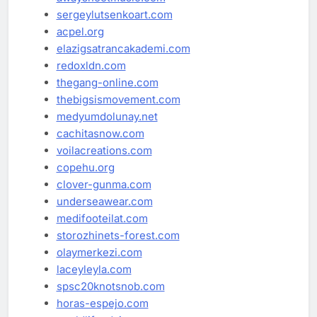
sergeylutsenkoart.com
acpel.org
elazigsatrancakademi.com
redoxldn.com
thegang-online.com
thebigsismovement.com
medyumdolunay.net
cachitasnow.com
voilacreations.com
copehu.org
clover-gunma.com
underseawear.com
medifooteilat.com
storozhinets-forest.com
olaymerkezi.com
laceyleyla.com
spsc20knotsnob.com
horas-espejo.com