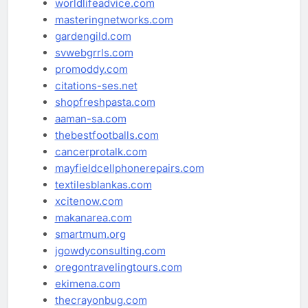
worldlifeadvice.com
masteringnetworks.com
gardengild.com
svwebgrrls.com
promoddy.com
citations-ses.net
shopfreshpasta.com
aaman-sa.com
thebestfootballs.com
cancerprotalk.com
mayfieldcellphonerepairs.com
textilesblankas.com
xcitenow.com
makanarea.com
smartmum.org
jgowdyconsulting.com
oregontravelingtours.com
ekimena.com
thecrayonbug.com