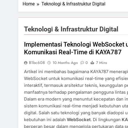
Home
Teknologi & Infrastruktur Digital
Teknologi & Infrastruktur Digital
Implementasi Teknologi WebSocket 
Komunikasi Real-Time di KAYA787
B1bc608
10 Months Ago
0
7 Mins
Artikel ini membahas bagaimana KAYA787 menerap
WebSocket untuk komunikasi real-time yang efisien
interaktif, termasuk arsitektur teknis, keunggulan p
manfaatnya terhadap pengalaman pengguna lintas 
Dalam era modern yang menuntut kecepatan dan inte
sistem komunikasi real-time menjadi kebutuhan ut
digital. Salah satu teknologi yang banyak diadopsi
kebutuhan ini adalah
WebSocket
. Di lingkungan
KA
berperan besar dalam mengelola pertukaran data s