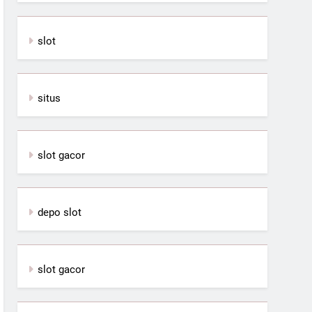
slot
situs
slot gacor
depo slot
slot gacor