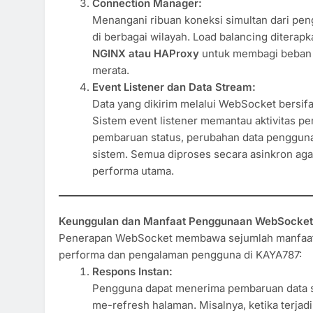
Connection Manager:
Menangani ribuan koneksi simultan dari pen
di berbagai wilayah. Load balancing ditera
NGINX atau HAProxy
untuk membagi beban 
merata.
Event Listener dan Data Stream:
Data yang dikirim melalui WebSocket bersifa
Sistem event listener memantau aktivitas pe
pembaruan status, perubahan data pengguna,
sistem. Semua diproses secara asinkron ag
performa utama.
Keunggulan dan Manfaat Penggunaan WebSocket
Penerapan WebSocket membawa sejumlah manfaat 
performa dan pengalaman pengguna di KAYA787:
Respons Instan:
Pengguna dapat menerima pembaruan data se
me-refresh halaman. Misalnya, ketika terjad