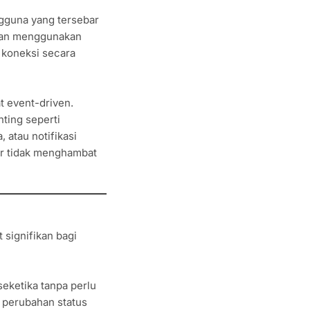
gguna yang tersebar
pkan menggunakan
koneksi secara
t event-driven.
nting seperti
 atau notifikasi
ar tidak menghambat
signifikan bagi
ketika tanpa perlu
i perubahan status