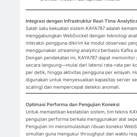
Integrasi dengan Infrastruktur Real-Time Analytic
Salah satu kekuatan sistem KAYA787 adalah kema
menggabungkan WebSocket dengan teknologi analiti
interaksi pengguna dikirim ke modul observasi ya
menggunakan
streaming analytics
berbasis Kafka at
Dengan pendekatan ini, KAYA787 dapat memonitor 
secara langsung—mulai dari latensi rata-rata per k
per detik, hingga aktivitas pengguna per wilayah. Has
digunakan untuk menyesuaikan kapasitas server se
scaling) dan mempercepat deteksi anomali.
Optimasi Performa dan Pengujian Koneksi
Untuk memastikan kestabilan sistem, tim teknis K
pengujian performa berkala menggunakan alat sep
Pengujian ini mensimulasikan ribuan koneksi WebS
simultan guna mengukur throughput dan waktu res