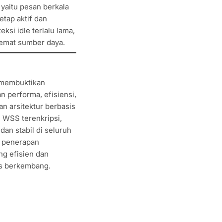
, yaitu pesan berkala
etap aktif dan
ksi idle terlalu lama,
emat sumber daya.
 membuktikan
 performa, efisiensi,
n arsitektur berbasis
n WSS terenkripsi,
an stabil di seluruh
a penerapan
g efisien dan
us berkembang.