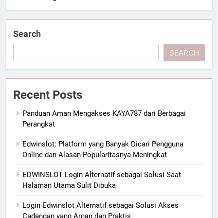
Search
SEARCH
Recent Posts
Panduan Aman Mengakses KAYA787 dari Berbagai
Perangkat
Edwinslot: Platform yang Banyak Dicari Pengguna
Online dan Alasan Popularitasnya Meningkat
EDWINSLOT Login Alternatif sebagai Solusi Saat
Halaman Utama Sulit Dibuka
Login Edwinslot Alternatif sebagai Solusi Akses
Cadangan yang Aman dan Praktis