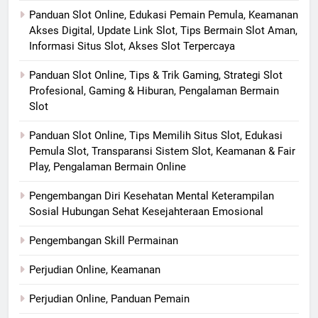
Panduan Slot Online, Edukasi Pemain Pemula, Keamanan
Akses Digital, Update Link Slot, Tips Bermain Slot Aman,
Informasi Situs Slot, Akses Slot Terpercaya
Panduan Slot Online, Tips & Trik Gaming, Strategi Slot
Profesional, Gaming & Hiburan, Pengalaman Bermain
Slot
Panduan Slot Online, Tips Memilih Situs Slot, Edukasi
Pemula Slot, Transparansi Sistem Slot, Keamanan & Fair
Play, Pengalaman Bermain Online
Pengembangan Diri Kesehatan Mental Keterampilan
Sosial Hubungan Sehat Kesejahteraan Emosional
Pengembangan Skill Permainan
Perjudian Online, Keamanan
Perjudian Online, Panduan Pemain