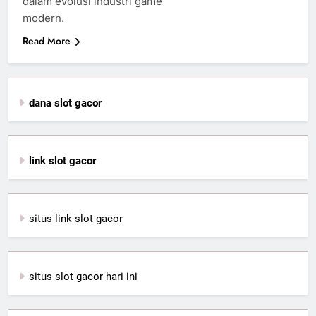
dalam evolusi industri game
modern.
Read More
dana slot gacor
link slot gacor
situs link slot gacor
situs slot gacor hari ini