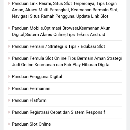
Panduan Link Resmi, Situs Slot Terpercaya, Tips Login
Aman, Akses Multi Perangkat, Keamanan Bermain Slot,
Navigasi Situs Ramah Pengguna, Update Link Slot
Panduan Mobile,Optimasi Browser,Keamanan Akun
Digital,Sistem Akses Online,Tips Teknis Android
Panduan Pemain / Strategi & Tips / Edukasi Slot
Panduan Pemula Slot Online Tips Bermain Aman Strategi
Judi Online Keamanan dan Fair Play Hiburan Digital
Panduan Pengguna Digital
Panduan Permainan
Panduan Platform
Panduan Registrasi Cepat dan Sistem Responsif
Panduan Slot Online