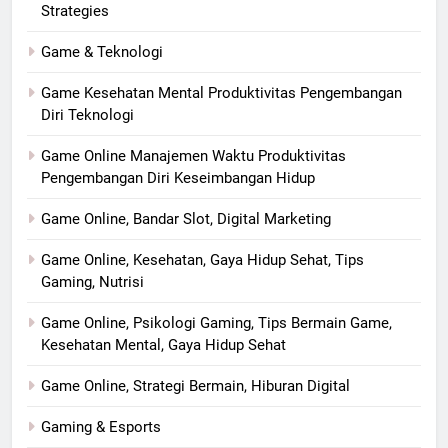
Strategies
Game & Teknologi
Game Kesehatan Mental Produktivitas Pengembangan
Diri Teknologi
Game Online Manajemen Waktu Produktivitas
Pengembangan Diri Keseimbangan Hidup
Game Online, Bandar Slot, Digital Marketing
Game Online, Kesehatan, Gaya Hidup Sehat, Tips
Gaming, Nutrisi
Game Online, Psikologi Gaming, Tips Bermain Game,
Kesehatan Mental, Gaya Hidup Sehat
Game Online, Strategi Bermain, Hiburan Digital
Gaming & Esports