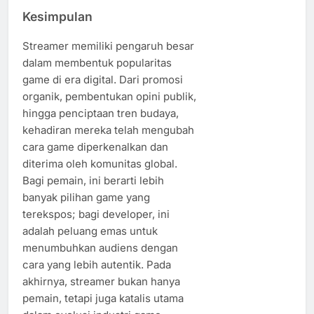
Kesimpulan
Streamer memiliki pengaruh besar
dalam membentuk popularitas
game di era digital. Dari promosi
organik, pembentukan opini publik,
hingga penciptaan tren budaya,
kehadiran mereka telah mengubah
cara game diperkenalkan dan
diterima oleh komunitas global.
Bagi pemain, ini berarti lebih
banyak pilihan game yang
terekspos; bagi developer, ini
adalah peluang emas untuk
menumbuhkan audiens dengan
cara yang lebih autentik. Pada
akhirnya, streamer bukan hanya
pemain, tetapi juga katalis utama