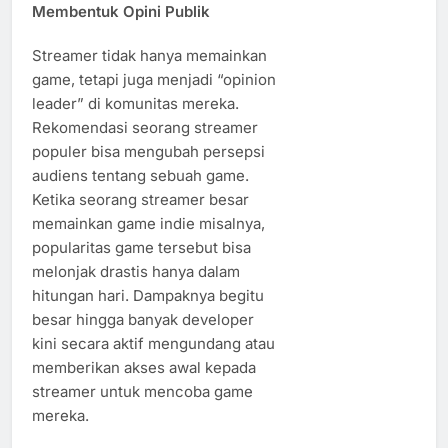
Membentuk Opini Publik
Streamer tidak hanya memainkan
game, tetapi juga menjadi “opinion
leader” di komunitas mereka.
Rekomendasi seorang streamer
populer bisa mengubah persepsi
audiens tentang sebuah game.
Ketika seorang streamer besar
memainkan game indie misalnya,
popularitas game tersebut bisa
melonjak drastis hanya dalam
hitungan hari. Dampaknya begitu
besar hingga banyak developer
kini secara aktif mengundang atau
memberikan akses awal kepada
streamer untuk mencoba game
mereka.