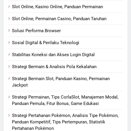
Slot Online, Kasino Online, Panduan Permainan
Slot Online, Permainan Casino, Panduan Taruhan
Solusi Performa Browser
Sosial Digital & Perilaku Teknologi
Stabilitas Koneksi dan Akses Login Digital
Strategi Bermain & Analisis Pola Kekalahan
Strategi Bermain Slot, Panduan Kasino, Permainan
Jackpot
Strategi Permainan, Tips CorlaSlot, Manajemen Modal,
Panduan Pemula, Fitur Bonus, Game Edukasi
Strategi Pertahanan Pokémon, Analisis Tipe Pokémon,
Panduan Kompetitif, Tips Pertempuran, Statistik
Pertahanan Pokémon