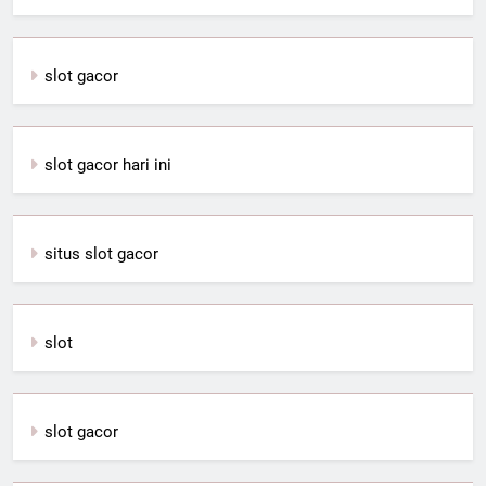
slot gacor
slot gacor hari ini
situs slot gacor
slot
slot gacor