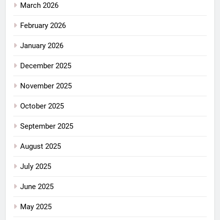
March 2026
February 2026
January 2026
December 2025
November 2025
October 2025
September 2025
August 2025
July 2025
June 2025
May 2025