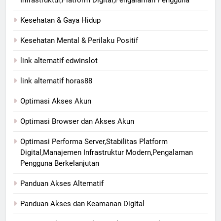
Kesehatan & Gaya Hidup
Kesehatan Mental & Perilaku Positif
link alternatif edwinslot
link alternatif horas88
Optimasi Akses Akun
Optimasi Browser dan Akses Akun
Optimasi Performa Server,Stabilitas Platform
Digital,Manajemen Infrastruktur Modern,Pengalaman
Pengguna Berkelanjutan
Panduan Akses Alternatif
Panduan Akses dan Keamanan Digital