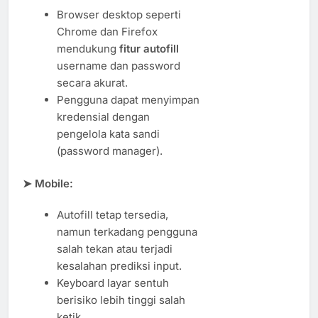
Browser desktop seperti
Chrome dan Firefox
mendukung
fitur autofill
username dan password
secara akurat.
Pengguna dapat menyimpan
kredensial dengan
pengelola kata sandi
(password manager).
➤ Mobile:
Autofill tetap tersedia,
namun terkadang pengguna
salah tekan atau terjadi
kesalahan prediksi input.
Keyboard layar sentuh
berisiko lebih tinggi salah
ketik.