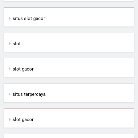
situs slot gacor
slot
slot gacor
situs terpercaya
slot gacor