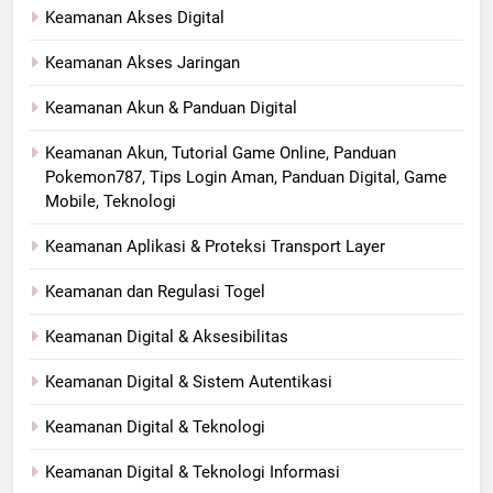
Keamanan Akses Digital
Keamanan Akses Jaringan
Keamanan Akun & Panduan Digital
Keamanan Akun, Tutorial Game Online, Panduan
Pokemon787, Tips Login Aman, Panduan Digital, Game
Mobile, Teknologi
Keamanan Aplikasi & Proteksi Transport Layer
Keamanan dan Regulasi Togel
Keamanan Digital & Aksesibilitas
Keamanan Digital & Sistem Autentikasi
Keamanan Digital & Teknologi
Keamanan Digital & Teknologi Informasi