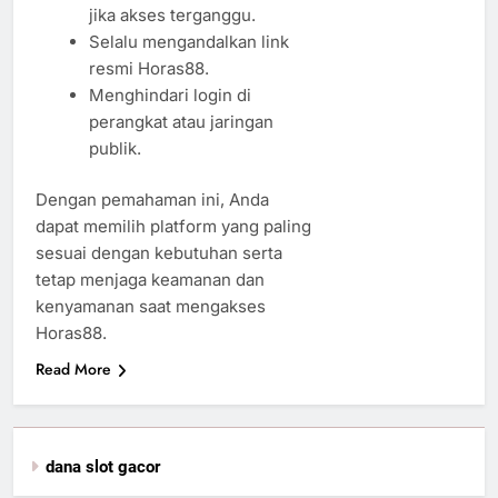
jika akses terganggu.
Selalu mengandalkan link
resmi Horas88.
Menghindari login di
perangkat atau jaringan
publik.
Dengan pemahaman ini, Anda
dapat memilih platform yang paling
sesuai dengan kebutuhan serta
tetap menjaga keamanan dan
kenyamanan saat mengakses
Horas88.
Read More
dana slot gacor