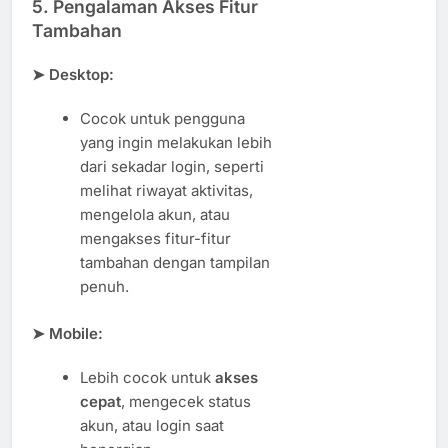
5.
Pengalaman Akses Fitur
Tambahan
➤ Desktop:
Cocok untuk pengguna
yang ingin melakukan lebih
dari sekadar login, seperti
melihat riwayat aktivitas,
mengelola akun, atau
mengakses fitur-fitur
tambahan dengan tampilan
penuh.
➤ Mobile:
Lebih cocok untuk
akses
cepat
, mengecek status
akun, atau login saat