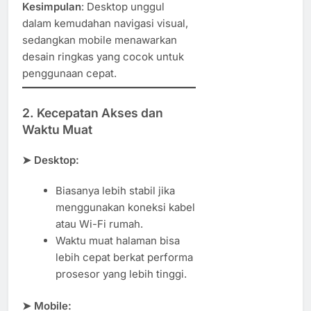
Kesimpulan
: Desktop unggul
dalam kemudahan navigasi visual,
sedangkan mobile menawarkan
desain ringkas yang cocok untuk
penggunaan cepat.
2.
Kecepatan Akses dan
Waktu Muat
➤ Desktop:
Biasanya lebih stabil jika
menggunakan koneksi kabel
atau Wi-Fi rumah.
Waktu muat halaman bisa
lebih cepat berkat performa
prosesor yang lebih tinggi.
➤ Mobile: