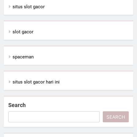
situs slot gacor
slot gacor
spaceman
situs slot gacor hari ini
Search
SEARCH