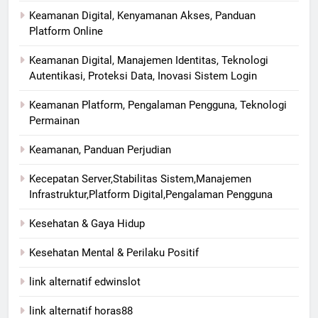
Keamanan Digital, Kenyamanan Akses, Panduan
Platform Online
Keamanan Digital, Manajemen Identitas, Teknologi
Autentikasi, Proteksi Data, Inovasi Sistem Login
Keamanan Platform, Pengalaman Pengguna, Teknologi
Permainan
Keamanan, Panduan Perjudian
Kecepatan Server,Stabilitas Sistem,Manajemen
Infrastruktur,Platform Digital,Pengalaman Pengguna
Kesehatan & Gaya Hidup
Kesehatan Mental & Perilaku Positif
link alternatif edwinslot
link alternatif horas88