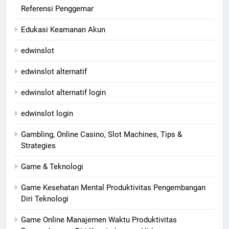
Referensi Penggemar
Edukasi Keamanan Akun
edwinslot
edwinslot alternatif
edwinslot alternatif login
edwinslot login
Gambling, Online Casino, Slot Machines, Tips &
Strategies
Game & Teknologi
Game Kesehatan Mental Produktivitas Pengembangan
Diri Teknologi
Game Online Manajemen Waktu Produktivitas