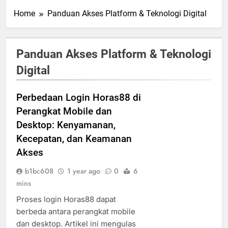
Home
Panduan Akses Platform & Teknologi Digital
Panduan Akses Platform & Teknologi
Digital
Perbedaan Login Horas88 di
Perangkat Mobile dan
Desktop: Kenyamanan,
Kecepatan, dan Keamanan
Akses
b1bc608
1 year ago
0
6
mins
Proses login Horas88 dapat
berbeda antara perangkat mobile
dan desktop. Artikel ini mengulas