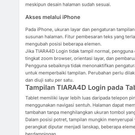
meskipun desain halaman sudah sesuai.
Akses melalui iPhone
Pada iPhone, ukuran layar dan pengaturan tampila
susunan halaman. Fitur pembesaran teks yang terla
mengubah posisi beberapa elemen.
Jika TIARA4D Login tidak tampil normal, pengguna
tingkat zoom browser, orientasi layar, dan pembaru
Pengguna sebaiknya tidak menonaktifkan pengatu
untuk memperbaiki tampilan. Perubahan perlu dilak
dan diuji satu per satu.
Tampilan TIARA4D Login pada Tab
Tablet memiliki layar lebih luas daripada telepon pin
menggunakan navigasi sentuh. Halaman dapat mem
tambahan tanpa menghilangkan ukuran tombol yan
Dalam posisi potret, tampilan mungkin menyerupai v
perangkat diputar menjadi lanskap, beberapa elem
berdampingan.