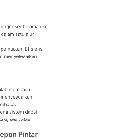
menggeser halaman ke
 dalam satu alur
pemuatan. Efisiensi
an menyelesaikan
salah membaca
f menyesuaikan
 dibaca.
rena sistem dapat
si, sesi, atau
epon Pintar