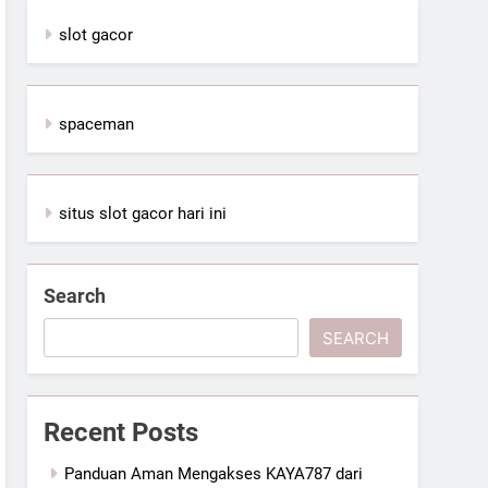
slot gacor
spaceman
situs slot gacor hari ini
Search
SEARCH
Recent Posts
Panduan Aman Mengakses KAYA787 dari