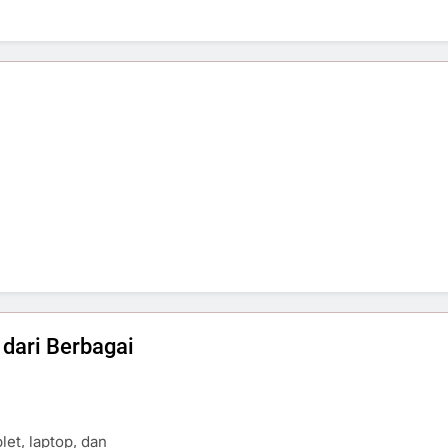
ari Berbagai
et, laptop, dan