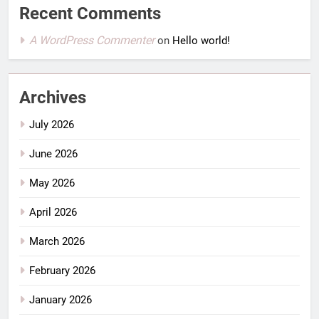
Recent Comments
A WordPress Commenter
on
Hello world!
Archives
July 2026
June 2026
May 2026
April 2026
March 2026
February 2026
January 2026