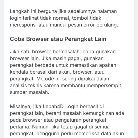
Langkah ini berguna jika sebelumnya halaman
login terlihat tidak normal, tombol tidak
merespons, atau muncul pesan error berulang.
Coba Browser atau Perangkat Lain
Jika satu browser bermasalah, coba gunakan
browser lain. Jika masih gagal, gunakan
perangkat berbeda untuk memastikan apakah
kendala berasal dari akun, browser, atau
perangkat. Metode ini sering dipakai dalam
analisis teknis karena membantu mempersempit
sumber masalah.
Misalnya, jika Lebah4D Login berhasil di
perangkat lain, berarti masalah kemungkinan ada
pada browser atau pengaturan perangkat
pertama. Namun, jika tetap gagal di semua
perangkat, pengguna perlu memeriksa data akun