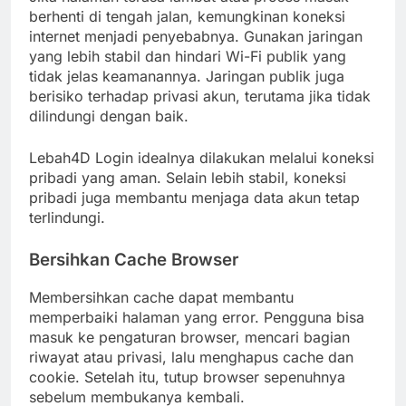
berhenti di tengah jalan, kemungkinan koneksi
internet menjadi penyebabnya. Gunakan jaringan
yang lebih stabil dan hindari Wi-Fi publik yang
tidak jelas keamanannya. Jaringan publik juga
berisiko terhadap privasi akun, terutama jika tidak
dilindungi dengan baik.
Lebah4D Login idealnya dilakukan melalui koneksi
pribadi yang aman. Selain lebih stabil, koneksi
pribadi juga membantu menjaga data akun tetap
terlindungi.
Bersihkan Cache Browser
Membersihkan cache dapat membantu
memperbaiki halaman yang error. Pengguna bisa
masuk ke pengaturan browser, mencari bagian
riwayat atau privasi, lalu menghapus cache dan
cookie. Setelah itu, tutup browser sepenuhnya
sebelum membukanya kembali.