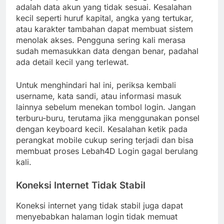
adalah data akun yang tidak sesuai. Kesalahan
kecil seperti huruf kapital, angka yang tertukar,
atau karakter tambahan dapat membuat sistem
menolak akses. Pengguna sering kali merasa
sudah memasukkan data dengan benar, padahal
ada detail kecil yang terlewat.
Untuk menghindari hal ini, periksa kembali
username, kata sandi, atau informasi masuk
lainnya sebelum menekan tombol login. Jangan
terburu-buru, terutama jika menggunakan ponsel
dengan keyboard kecil. Kesalahan ketik pada
perangkat mobile cukup sering terjadi dan bisa
membuat proses Lebah4D Login gagal berulang
kali.
Koneksi Internet Tidak Stabil
Koneksi internet yang tidak stabil juga dapat
menyebabkan halaman login tidak memuat