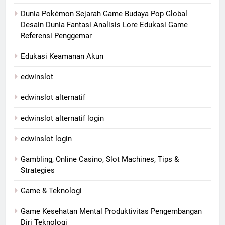
Dunia Pokémon Sejarah Game Budaya Pop Global
Desain Dunia Fantasi Analisis Lore Edukasi Game
Referensi Penggemar
Edukasi Keamanan Akun
edwinslot
edwinslot alternatif
edwinslot alternatif login
edwinslot login
Gambling, Online Casino, Slot Machines, Tips &
Strategies
Game & Teknologi
Game Kesehatan Mental Produktivitas Pengembangan
Diri Teknologi