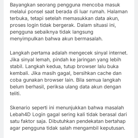
Bayangkan seorang pengguna mencoba masuk
melalui ponsel saat berada di luar rumah. Halaman
terbuka, tetapi setelah memasukkan data akun,
proses login tidak bergerak. Dalam situasi ini,
pengguna sebaiknya tidak langsung
menyimpulkan bahwa akun bermasalah.
Langkah pertama adalah mengecek sinyal internet.
Jika sinyal lemah, pindah ke jaringan yang lebih
stabil. Langkah kedua, tutup browser lalu buka
kembali. Jika masih gagal, bersihkan cache dan
coba gunakan browser lain. Bila semua langkah
belum berhasil, periksa ulang data akun dengan
teliti.
Skenario seperti ini menunjukkan bahwa masalah
Lebah4D Login gagal sering kali tidak berasal dari
satu faktor saja. Dibutuhkan pendekatan bertahap
agar pengguna tidak salah mengambil keputusan.