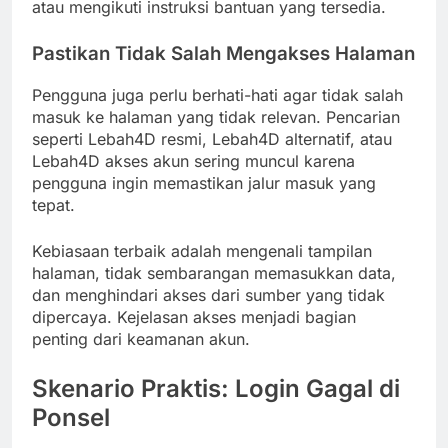
atau mengikuti instruksi bantuan yang tersedia.
Pastikan Tidak Salah Mengakses Halaman
Pengguna juga perlu berhati-hati agar tidak salah
masuk ke halaman yang tidak relevan. Pencarian
seperti Lebah4D resmi, Lebah4D alternatif, atau
Lebah4D akses akun sering muncul karena
pengguna ingin memastikan jalur masuk yang
tepat.
Kebiasaan terbaik adalah mengenali tampilan
halaman, tidak sembarangan memasukkan data,
dan menghindari akses dari sumber yang tidak
dipercaya. Kejelasan akses menjadi bagian
penting dari keamanan akun.
Skenario Praktis: Login Gagal di
Ponsel