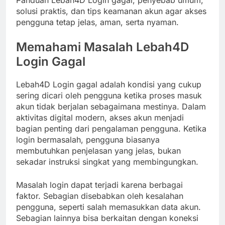
Panduan Lebah4D Login gagal, penyebab umum,
solusi praktis, dan tips keamanan akun agar akses
pengguna tetap jelas, aman, serta nyaman.
Memahami Masalah Lebah4D
Login Gagal
Lebah4D Login gagal adalah kondisi yang cukup
sering dicari oleh pengguna ketika proses masuk
akun tidak berjalan sebagaimana mestinya. Dalam
aktivitas digital modern, akses akun menjadi
bagian penting dari pengalaman pengguna. Ketika
login bermasalah, pengguna biasanya
membutuhkan penjelasan yang jelas, bukan
sekadar instruksi singkat yang membingungkan.
Masalah login dapat terjadi karena berbagai
faktor. Sebagian disebabkan oleh kesalahan
pengguna, seperti salah memasukkan data akun.
Sebagian lainnya bisa berkaitan dengan koneksi