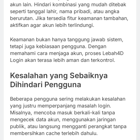
akun lain. Hindari kombinasi yang mudah ditebak
seperti tanggal lahir, nama pribadi, atau angka
berurutan. Jika tersedia fitur keamanan tambahan,
aktifkan agar akun lebih terlindungi.
Keamanan bukan hanya tanggung jawab sistem,
tetapi juga kebiasaan pengguna. Dengan
memahami cara menjaga akun, proses Lebah4D
Login akan terasa lebih aman dan terkontrol.
Kesalahan yang Sebaiknya
Dihindari Pengguna
Beberapa pengguna sering melakukan kesalahan
yang justru memperpanjang masalah login.
Misalnya, mencoba masuk berkali-kali tanpa
mengecek data akun, menggunakan jaringan
publik, atau langsung mengganti perangkat tanpa
membersihkan cache terlebih dahulu.