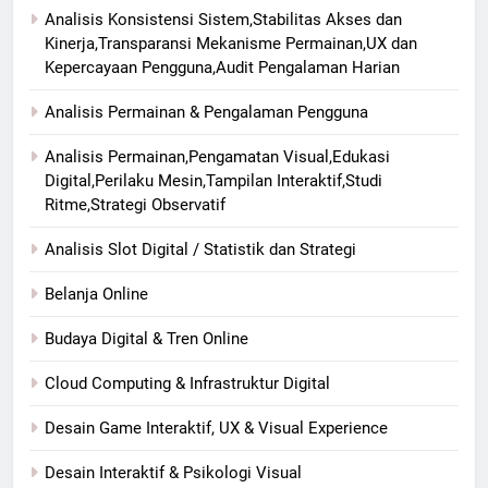
Analisis Konsistensi Sistem,Stabilitas Akses dan
Kinerja,Transparansi Mekanisme Permainan,UX dan
Kepercayaan Pengguna,Audit Pengalaman Harian
Analisis Permainan & Pengalaman Pengguna
Analisis Permainan,Pengamatan Visual,Edukasi
Digital,Perilaku Mesin,Tampilan Interaktif,Studi
Ritme,Strategi Observatif
Analisis Slot Digital / Statistik dan Strategi
Belanja Online
Budaya Digital & Tren Online
Cloud Computing & Infrastruktur Digital
Desain Game Interaktif, UX & Visual Experience
Desain Interaktif & Psikologi Visual