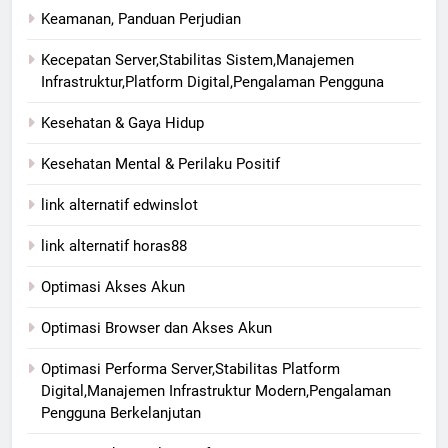
Keamanan, Panduan Perjudian
Kecepatan Server,Stabilitas Sistem,Manajemen
Infrastruktur,Platform Digital,Pengalaman Pengguna
Kesehatan & Gaya Hidup
Kesehatan Mental & Perilaku Positif
link alternatif edwinslot
link alternatif horas88
Optimasi Akses Akun
Optimasi Browser dan Akses Akun
Optimasi Performa Server,Stabilitas Platform
Digital,Manajemen Infrastruktur Modern,Pengalaman
Pengguna Berkelanjutan