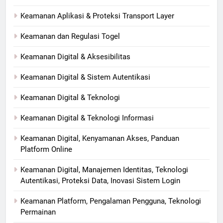
Keamanan Aplikasi & Proteksi Transport Layer
Keamanan dan Regulasi Togel
Keamanan Digital & Aksesibilitas
Keamanan Digital & Sistem Autentikasi
Keamanan Digital & Teknologi
Keamanan Digital & Teknologi Informasi
Keamanan Digital, Kenyamanan Akses, Panduan
Platform Online
Keamanan Digital, Manajemen Identitas, Teknologi
Autentikasi, Proteksi Data, Inovasi Sistem Login
Keamanan Platform, Pengalaman Pengguna, Teknologi
Permainan