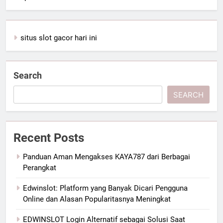
situs slot gacor hari ini
Search
SEARCH
Recent Posts
Panduan Aman Mengakses KAYA787 dari Berbagai
Perangkat
Edwinslot: Platform yang Banyak Dicari Pengguna
Online dan Alasan Popularitasnya Meningkat
EDWINSLOT Login Alternatif sebagai Solusi Saat