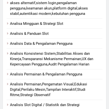
akses alternatif,sistem login,pengalaman
pengguna,keamanan akun,platform digital,akses
stabil,autentikasi modern,kebutuhan pengguna
Analisa Mingguan & Strategi Slot
Analisis & Panduan Slot
Analisis Data & Pengalaman Pengguna
Analisis Konsistensi Sistem,Stabilitas Akses dan
Kinerja,Transparansi Mekanisme Permainan,UX dan
Kepercayaan Pengguna,Audit Pengalaman Harian
Analisis Permainan & Pengalaman Pengguna
Analisis Permainan,Pengamatan Visual,Edukasi
Digital,Perilaku Mesin,Tampilan Interaktif,Studi
Ritme,Strategi Observatif
Analisis Slot Digital / Statistik dan Strategi