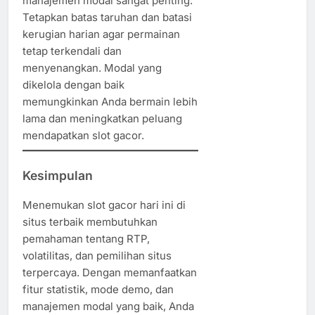
manajemen modal sangat penting.
Tetapkan batas taruhan dan batasi
kerugian harian agar permainan
tetap terkendali dan
menyenangkan. Modal yang
dikelola dengan baik
memungkinkan Anda bermain lebih
lama dan meningkatkan peluang
mendapatkan slot gacor.
Kesimpulan
Menemukan slot gacor hari ini di
situs terbaik membutuhkan
pemahaman tentang RTP,
volatilitas, dan pemilihan situs
terpercaya. Dengan memanfaatkan
fitur statistik, mode demo, dan
manajemen modal yang baik, Anda