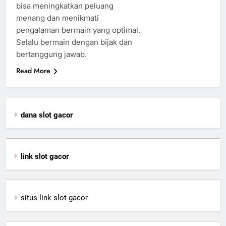
bisa meningkatkan peluang
menang dan menikmati
pengalaman bermain yang optimal.
Selalu bermain dengan bijak dan
bertanggung jawab.
Read More
dana slot gacor
link slot gacor
situs link slot gacor