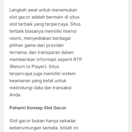
Langkah awal untuk menemukan
slot gacor adalah bermain di situs
slot terbaik yang terpercaya. Situs
terbaik biasanya memiliki lisensi
resmi, menyediakan berbagai
pilihan game dari provider
ternama, dan transparan dalam
memberikan informasi seperti RTP
(Return to Player). Situs
terpercaya juga memiliki sistem
keamanan yang ketat untuk
melindungi data dan transaksi
Anda.
Pahami Konsep Slot Gacor
Slot gacor bukan hanya sekadar
keberuntungan semata. Istilah ini