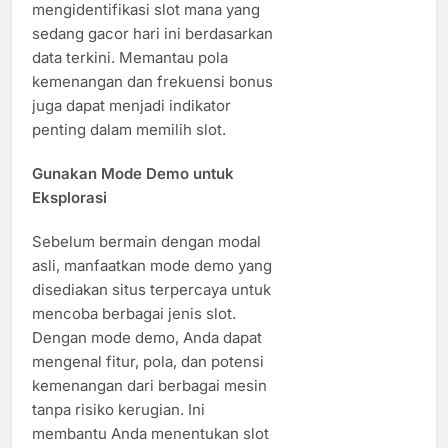
mengidentifikasi slot mana yang
sedang gacor hari ini berdasarkan
data terkini. Memantau pola
kemenangan dan frekuensi bonus
juga dapat menjadi indikator
penting dalam memilih slot.
Gunakan Mode Demo untuk
Eksplorasi
Sebelum bermain dengan modal
asli, manfaatkan mode demo yang
disediakan situs terpercaya untuk
mencoba berbagai jenis slot.
Dengan mode demo, Anda dapat
mengenal fitur, pola, dan potensi
kemenangan dari berbagai mesin
tanpa risiko kerugian. Ini
membantu Anda menentukan slot