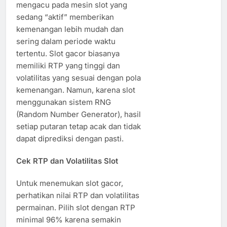
mengacu pada mesin slot yang
sedang “aktif” memberikan
kemenangan lebih mudah dan
sering dalam periode waktu
tertentu. Slot gacor biasanya
memiliki RTP yang tinggi dan
volatilitas yang sesuai dengan pola
kemenangan. Namun, karena slot
menggunakan sistem RNG
(Random Number Generator), hasil
setiap putaran tetap acak dan tidak
dapat diprediksi dengan pasti.
Cek RTP dan Volatilitas Slot
Untuk menemukan slot gacor,
perhatikan nilai RTP dan volatilitas
permainan. Pilih slot dengan RTP
minimal 96% karena semakin