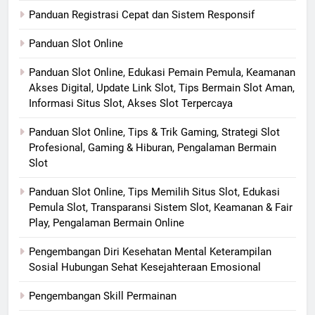
Panduan Registrasi Cepat dan Sistem Responsif
Panduan Slot Online
Panduan Slot Online, Edukasi Pemain Pemula, Keamanan
Akses Digital, Update Link Slot, Tips Bermain Slot Aman,
Informasi Situs Slot, Akses Slot Terpercaya
Panduan Slot Online, Tips & Trik Gaming, Strategi Slot
Profesional, Gaming & Hiburan, Pengalaman Bermain
Slot
Panduan Slot Online, Tips Memilih Situs Slot, Edukasi
Pemula Slot, Transparansi Sistem Slot, Keamanan & Fair
Play, Pengalaman Bermain Online
Pengembangan Diri Kesehatan Mental Keterampilan
Sosial Hubungan Sehat Kesejahteraan Emosional
Pengembangan Skill Permainan