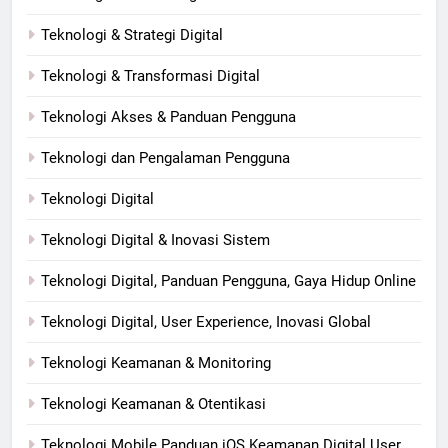
Teknologi & Strategi Digital
Teknologi & Transformasi Digital
Teknologi Akses & Panduan Pengguna
Teknologi dan Pengalaman Pengguna
Teknologi Digital
Teknologi Digital & Inovasi Sistem
Teknologi Digital, Panduan Pengguna, Gaya Hidup Online
Teknologi Digital, User Experience, Inovasi Global
Teknologi Keamanan & Monitoring
Teknologi Keamanan & Otentikasi
Teknologi Mobile Panduan iOS Keamanan Digital User