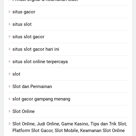
situs gacor
situs slot
situs slot gacor
situs slot gacor hari ini
situs slot online terpercaya
slot
Slot dan Permainan
slot gacor gampang menang
Slot Online
Slot Online, Judi Online, Game Kasino, Tips dan Trik Slot,
Platform Slot Gacor, Slot Mobile, Keamanan Slot Online