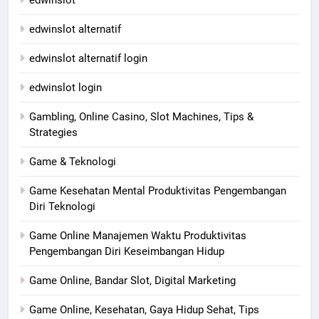
edwinslot alternatif
edwinslot alternatif login
edwinslot login
Gambling, Online Casino, Slot Machines, Tips &
Strategies
Game & Teknologi
Game Kesehatan Mental Produktivitas Pengembangan
Diri Teknologi
Game Online Manajemen Waktu Produktivitas
Pengembangan Diri Keseimbangan Hidup
Game Online, Bandar Slot, Digital Marketing
Game Online, Kesehatan, Gaya Hidup Sehat, Tips