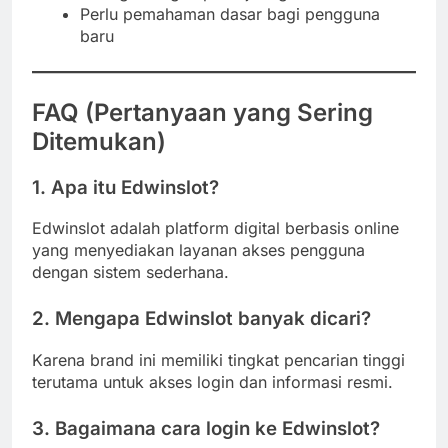
Perlu pemahaman dasar bagi pengguna
baru
FAQ (Pertanyaan yang Sering
Ditemukan)
1. Apa itu Edwinslot?
Edwinslot adalah platform digital berbasis online
yang menyediakan layanan akses pengguna
dengan sistem sederhana.
2. Mengapa Edwinslot banyak dicari?
Karena brand ini memiliki tingkat pencarian tinggi
terutama untuk akses login dan informasi resmi.
3. Bagaimana cara login ke Edwinslot?