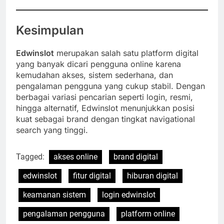
Kesimpulan
Edwinslot
merupakan salah satu platform digital
yang banyak dicari pengguna online karena
kemudahan akses, sistem sederhana, dan
pengalaman pengguna yang cukup stabil. Dengan
berbagai variasi pencarian seperti login, resmi,
hingga alternatif, Edwinslot menunjukkan posisi
kuat sebagai brand dengan tingkat navigational
search yang tinggi.
Tagged:
akses online
brand digital
edwinslot
fitur digital
hiburan digital
keamanan sistem
login edwinslot
pengalaman pengguna
platform online