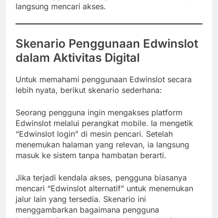
langsung mencari akses.
Skenario Penggunaan Edwinslot
dalam Aktivitas Digital
Untuk memahami penggunaan Edwinslot secara
lebih nyata, berikut skenario sederhana:
Seorang pengguna ingin mengakses platform
Edwinslot melalui perangkat mobile. Ia mengetik
“Edwinslot login” di mesin pencari. Setelah
menemukan halaman yang relevan, ia langsung
masuk ke sistem tanpa hambatan berarti.
Jika terjadi kendala akses, pengguna biasanya
mencari “Edwinslot alternatif” untuk menemukan
jalur lain yang tersedia. Skenario ini
menggambarkan bagaimana pengguna