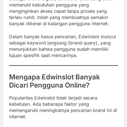
memenuhi kebutuhan pengguna yang
menginginkan akses cepat tanpa proses yang
terlalu rumit. Inilah yang membuatnya semakin
banyak dikenal di kalangan pengguna internet.
Dalam banyak kasus pencarian, Edwinslot muncul
sebagai keyword langsung (brand query), yang
menunjukkan bahwa pengguna sudah memiliki
tujuan spesifik saat mencarinya.
Mengapa Edwinslot Banyak
Dicari Pengguna Online?
Popularitas Edwinslot tidak terjadi secara
kebetulan. Ada beberapa faktor yang
memengaruhi meningkatnya pencarian brand ini di
internet.