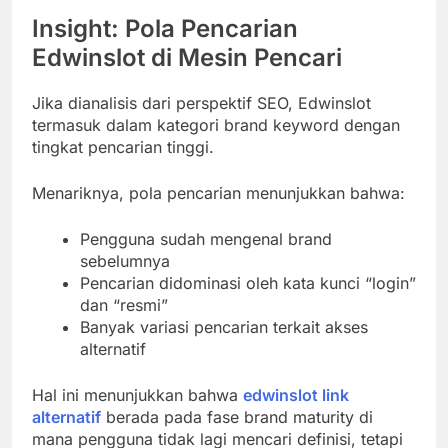
Insight: Pola Pencarian
Edwinslot di Mesin Pencari
Jika dianalisis dari perspektif SEO, Edwinslot
termasuk dalam kategori brand keyword dengan
tingkat pencarian tinggi.
Menariknya, pola pencarian menunjukkan bahwa:
Pengguna sudah mengenal brand
sebelumnya
Pencarian didominasi oleh kata kunci “login”
dan “resmi”
Banyak variasi pencarian terkait akses
alternatif
Hal ini menunjukkan bahwa
edwinslot link
alternatif
berada pada fase brand maturity di
mana pengguna tidak lagi mencari definisi, tetapi