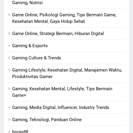
Gaming, Nutrisi
Game Online, Psikologi Gaming, Tips Bermain Game,
Kesehatan Mental, Gaya Hidup Sehat
Game Online, Strategi Bermain, Hiburan Digital
Gaming & Esports
Gaming Culture & Trends
Gaming Lifestyle, Kesehatan Digital, Manajemen Waktu,
Produktivitas Gamer
Gaming, Kesehatan Mental, Lifestyle, Tips Bermain
Game+
Gaming, Media Digital, Influencer, Industry Trends
Gaming, Teknologi, Panduan Online
horas88