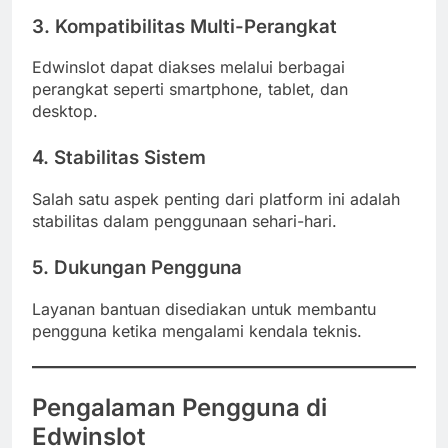
3. Kompatibilitas Multi-Perangkat
Edwinslot dapat diakses melalui berbagai
perangkat seperti smartphone, tablet, dan
desktop.
4. Stabilitas Sistem
Salah satu aspek penting dari platform ini adalah
stabilitas dalam penggunaan sehari-hari.
5. Dukungan Pengguna
Layanan bantuan disediakan untuk membantu
pengguna ketika mengalami kendala teknis.
Pengalaman Pengguna di
Edwinslot