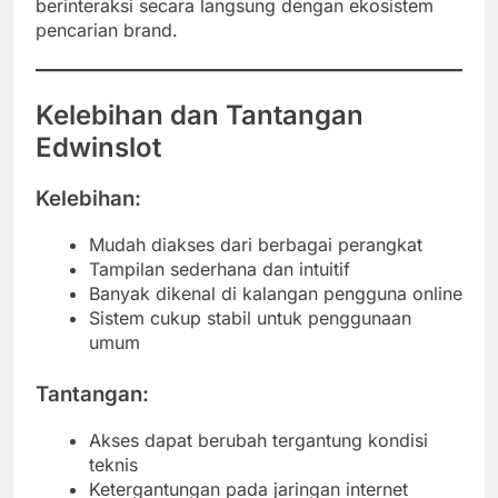
berinteraksi secara langsung dengan ekosistem
pencarian brand.
Kelebihan dan Tantangan
Edwinslot
Kelebihan:
Mudah diakses dari berbagai perangkat
Tampilan sederhana dan intuitif
Banyak dikenal di kalangan pengguna online
Sistem cukup stabil untuk penggunaan
umum
Tantangan:
Akses dapat berubah tergantung kondisi
teknis
Ketergantungan pada jaringan internet