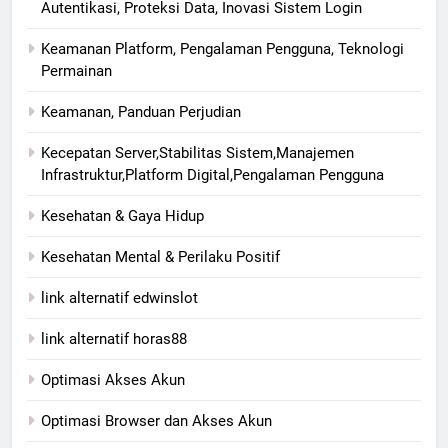
Autentikasi, Proteksi Data, Inovasi Sistem Login
Keamanan Platform, Pengalaman Pengguna, Teknologi
Permainan
Keamanan, Panduan Perjudian
Kecepatan Server,Stabilitas Sistem,Manajemen
Infrastruktur,Platform Digital,Pengalaman Pengguna
Kesehatan & Gaya Hidup
Kesehatan Mental & Perilaku Positif
link alternatif edwinslot
link alternatif horas88
Optimasi Akses Akun
Optimasi Browser dan Akses Akun