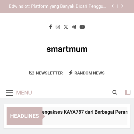
Skip
EDWINSLOT Login Alternatif sebagai Solusi Saat
to
Halaman Utama Sulit Dibuka
content
Login Edwinslot Alternatif sebagai Solusi Akses
Cadangan yang Aman dan Praktis
Panduan Aman Mengakses KAYA787 dari
Berbagai Perangkat
Edwinslot: Platform yang Banyak Dicari Pengguna
Online dan Alasan Popularitasnya Meningkat
EDWINSLOT Login Alternatif sebagai Solusi Saat
Halaman Utama Sulit Dibuka
Smart Mum
Temukan Tips Parenting, Gaya Hidup, Dan
Login Edwinslot Alternatif sebagai Solusi Akses
NEWSLETTER
RANDOM NEWS
Cadangan yang Aman dan Praktis
Inspirasi Untuk Para Ibu Di Smart Mum.
Sumber Yang Membantu Anda
MENU
Membesarkan Keluarga.
anduan Aman Mengakses KAYA787 dari Berbagai Perangkat
HEADLINES
 Weeks Ago