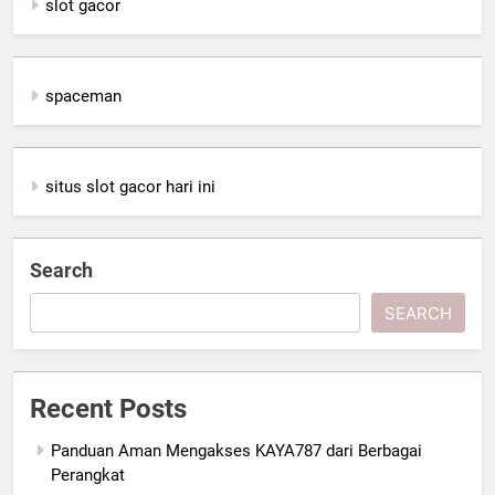
slot gacor
spaceman
situs slot gacor hari ini
Search
SEARCH
Recent Posts
Panduan Aman Mengakses KAYA787 dari Berbagai
Perangkat