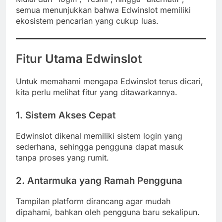
semua menunjukkan bahwa Edwinslot memiliki
ekosistem pencarian yang cukup luas.
Fitur Utama Edwinslot
Untuk memahami mengapa Edwinslot terus dicari,
kita perlu melihat fitur yang ditawarkannya.
1. Sistem Akses Cepat
Edwinslot dikenal memiliki sistem login yang
sederhana, sehingga pengguna dapat masuk
tanpa proses yang rumit.
2. Antarmuka yang Ramah Pengguna
Tampilan platform dirancang agar mudah
dipahami, bahkan oleh pengguna baru sekalipun.