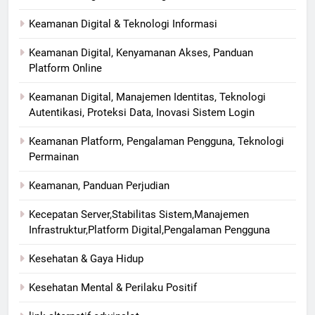
Keamanan Digital & Teknologi Informasi
Keamanan Digital, Kenyamanan Akses, Panduan
Platform Online
Keamanan Digital, Manajemen Identitas, Teknologi
Autentikasi, Proteksi Data, Inovasi Sistem Login
Keamanan Platform, Pengalaman Pengguna, Teknologi
Permainan
Keamanan, Panduan Perjudian
Kecepatan Server,Stabilitas Sistem,Manajemen
Infrastruktur,Platform Digital,Pengalaman Pengguna
Kesehatan & Gaya Hidup
Kesehatan Mental & Perilaku Positif