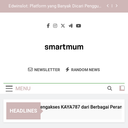
Skip
EDWINSLOT Login Alternatif sebagai Solusi Saat
to
Halaman Utama Sulit Dibuka
content
Login Edwinslot Alternatif sebagai Solusi Akses
Cadangan yang Aman dan Praktis
Panduan Aman Mengakses KAYA787 dari
Berbagai Perangkat
Edwinslot: Platform yang Banyak Dicari Pengguna
Online dan Alasan Popularitasnya Meningkat
EDWINSLOT Login Alternatif sebagai Solusi Saat
Halaman Utama Sulit Dibuka
Smart Mum
Temukan Tips Parenting, Gaya Hidup, Dan
Login Edwinslot Alternatif sebagai Solusi Akses
NEWSLETTER
RANDOM NEWS
Cadangan yang Aman dan Praktis
Inspirasi Untuk Para Ibu Di Smart Mum.
Sumber Yang Membantu Anda
MENU
Membesarkan Keluarga.
nduan Aman Mengakses KAYA787 dari Berbagai Perangkat
HEADLINES
Weeks Ago