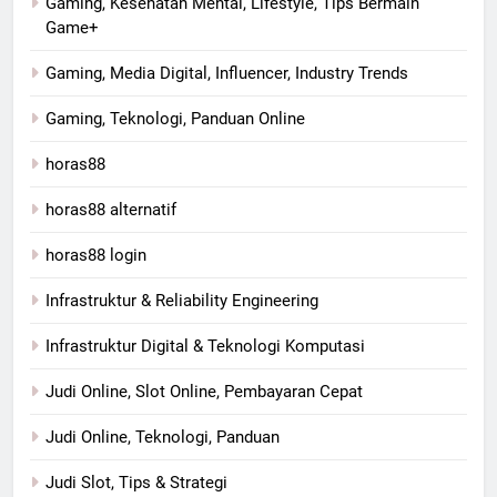
Gaming, Kesehatan Mental, Lifestyle, Tips Bermain
Game+
Gaming, Media Digital, Influencer, Industry Trends
Gaming, Teknologi, Panduan Online
horas88
horas88 alternatif
horas88 login
Infrastruktur & Reliability Engineering
Infrastruktur Digital & Teknologi Komputasi
Judi Online, Slot Online, Pembayaran Cepat
Judi Online, Teknologi, Panduan
Judi Slot, Tips & Strategi