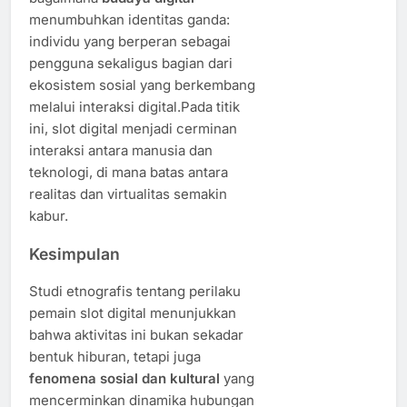
menumbuhkan identitas ganda:
individu yang berperan sebagai
pengguna sekaligus bagian dari
ekosistem sosial yang berkembang
melalui interaksi digital.Pada titik
ini, slot digital menjadi cerminan
interaksi antara manusia dan
teknologi, di mana batas antara
realitas dan virtualitas semakin
kabur.
Kesimpulan
Studi etnografis tentang perilaku
pemain slot digital menunjukkan
bahwa aktivitas ini bukan sekadar
bentuk hiburan, tetapi juga
fenomena sosial dan kultural
yang
mencerminkan dinamika hubungan