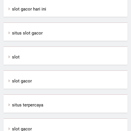
slot gacor hari ini
situs slot gacor
slot
slot gacor
situs terpercaya
slot gacor