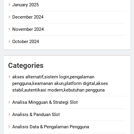
January 2025
December 2024
November 2024
October 2024
Categories
akses alternatif,sistem login,pengalaman
pengguna,keamanan akun,platform digital,akses
stabil,autentikasi modern,kebutuhan pengguna
Analisa Mingguan & Strategi Slot
Analisis & Panduan Slot
Analisis Data & Pengalaman Pengguna