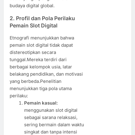
budaya digital global.
2. Profil dan Pola Perilaku
Pemain Slot Digital
Etnografi menunjukkan bahwa
pemain slot digital tidak dapat
distereotipkan secara
tunggal.Mereka terdiri dari
berbagai kelompok usia, latar
belakang pendidikan, dan motivasi
yang berbeda.Penelitian
menunjukkan tiga pola utama
perilaku:
Pemain kasual:
menggunakan slot digital
sebagai sarana relaksasi,
sering bermain dalam waktu
singkat dan tanpa intensi