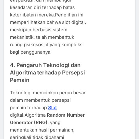
kesadaran diri terhadap batas
keterlibatan mereka.Penelitian ini
memperlihatkan bahwa slot digital,
meskipun berbasis sistem
mekanistik, telah membentuk
ruang psikososial yang kompleks
bagi penggunanya.
4. Pengaruh Teknologi dan
Algoritma terhadap Persepsi
Pemain
Teknologi memainkan peran besar
dalam membentuk persepsi
pemain terhadap
Slot
digital.Algoritma
Random Number
Generator (RNG)
, yang
menentukan hasil permainan,
seringkali tidak dipahami