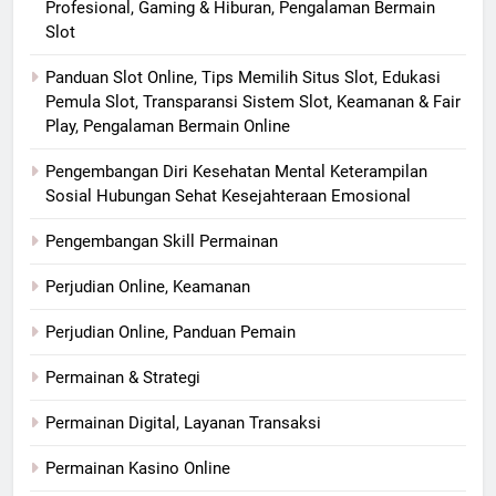
Profesional, Gaming & Hiburan, Pengalaman Bermain
Slot
Panduan Slot Online, Tips Memilih Situs Slot, Edukasi
Pemula Slot, Transparansi Sistem Slot, Keamanan & Fair
Play, Pengalaman Bermain Online
Pengembangan Diri Kesehatan Mental Keterampilan
Sosial Hubungan Sehat Kesejahteraan Emosional
Pengembangan Skill Permainan
Perjudian Online, Keamanan
Perjudian Online, Panduan Pemain
Permainan & Strategi
Permainan Digital, Layanan Transaksi
Permainan Kasino Online