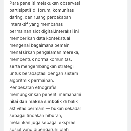
Para peneliti melakukan observasi
partisipatif di forum, komunitas
daring, dan ruang percakapan
interaktif yang membahas
permainan slot digital.Interaksi ini
memberikan data kontekstual
mengenai bagaimana pemain
menafsirkan pengalaman mereka,
membentuk norma komunitas,
serta mengembangkan strategi
untuk beradaptasi dengan sistem
algoritmik permainan.
Pendekatan etnografis
memungkinkan peneliti memahami
nilai dan makna simbolik
di balik
aktivitas bermain — bukan sekadar
sebagai tindakan hiburan,
melainkan juga sebagai ekspresi
sosial yang dipengaruhi oleh