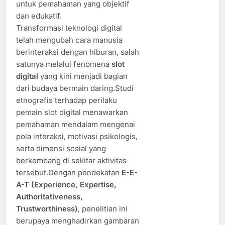
untuk pemahaman yang objektif
dan edukatif.
Transformasi teknologi digital
telah mengubah cara manusia
berinteraksi dengan hiburan, salah
satunya melalui fenomena
slot
digital
yang kini menjadi bagian
dari budaya bermain daring.Studi
etnografis terhadap perilaku
pemain slot digital menawarkan
pemahaman mendalam mengenai
pola interaksi, motivasi psikologis,
serta dimensi sosial yang
berkembang di sekitar aktivitas
tersebut.Dengan pendekatan
E-E-
A-T (Experience, Expertise,
Authoritativeness,
Trustworthiness)
, penelitian ini
berupaya menghadirkan gambaran