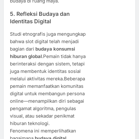
budaya di ruang maya.
5. Refleksi Budaya dan
Identitas Digital
Studi etnografis juga mengungkap
bahwa slot digital telah menjadi
bagian dari
budaya konsumsi
hiburan global
.Pemain tidak hanya
berinteraksi dengan sistem, tetapi
juga membentuk identitas sosial
melalui aktivitas mereka.Beberapa
pemain memanfaatkan komunitas
digital untuk membangun persona
online—menampilkan diri sebagai
pengamat algoritma, pengulas
visual, atau sekadar penikmat
hiburan teknologi.
Fenomena ini memperlihatkan
bagaimana
budaya digital