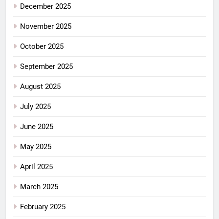
December 2025
November 2025
October 2025
September 2025
August 2025
July 2025
June 2025
May 2025
April 2025
March 2025
February 2025