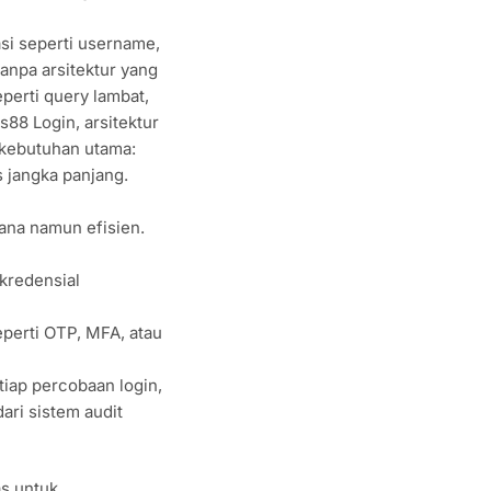
si seperti username,
Tanpa arsitektur yang
eperti query lambat,
88 Login, arsitektur
 kebutuhan utama:
s jangka panjang.
ana namun efisien.
kredensial
perti OTP, MFA, atau
ap percobaan login,
ari sistem audit
as untuk