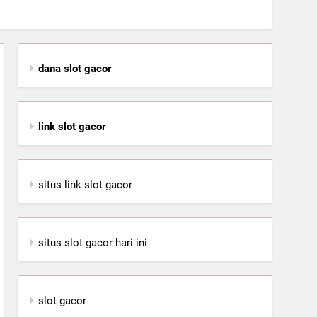
dana slot gacor
link slot gacor
situs link slot gacor
situs slot gacor hari ini
slot gacor