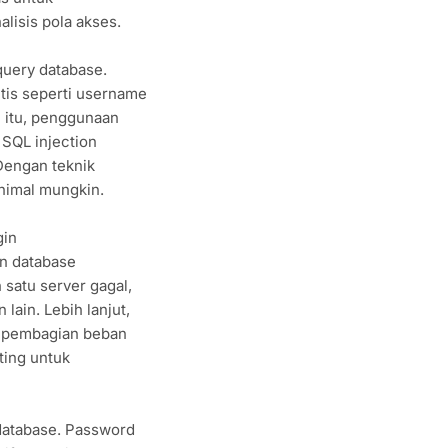
isis pola akses.
query database.
tis seperti username
n itu, penggunaan
SQL injection
Dengan teknik
inimal mungkin.
gin
an database
 satu server gagal,
lain. Lebih lanjut,
pembagian beban
ting untuk
database. Password