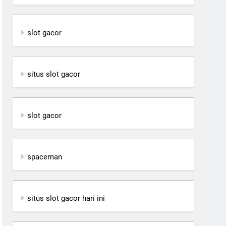
slot gacor
situs slot gacor
slot gacor
spaceman
situs slot gacor hari ini