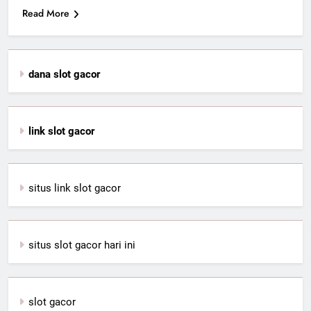
Read More
dana slot gacor
link slot gacor
situs link slot gacor
situs slot gacor hari ini
slot gacor