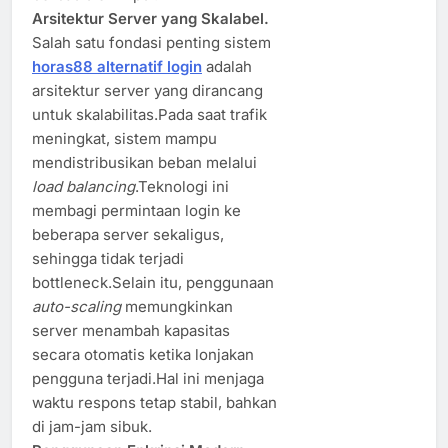
Arsitektur Server yang Skalabel.
Salah satu fondasi penting sistem
horas88 alternatif login
adalah
arsitektur server yang dirancang
untuk skalabilitas.Pada saat trafik
meningkat, sistem mampu
mendistribusikan beban melalui
load balancing
.Teknologi ini
membagi permintaan login ke
beberapa server sekaligus,
sehingga tidak terjadi
bottleneck.Selain itu, penggunaan
auto-scaling
memungkinkan
server menambah kapasitas
secara otomatis ketika lonjakan
pengguna terjadi.Hal ini menjaga
waktu respons tetap stabil, bahkan
di jam-jam sibuk.