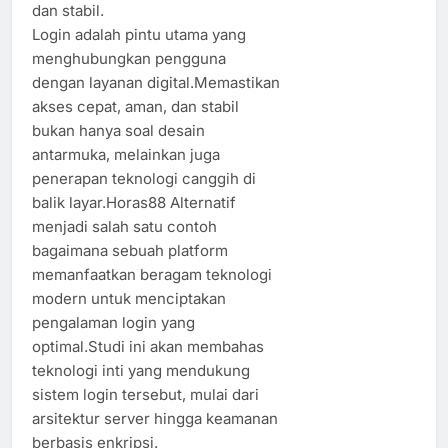
dan stabil.
Login adalah pintu utama yang
menghubungkan pengguna
dengan layanan digital.Memastikan
akses cepat, aman, dan stabil
bukan hanya soal desain
antarmuka, melainkan juga
penerapan teknologi canggih di
balik layar.Horas88 Alternatif
menjadi salah satu contoh
bagaimana sebuah platform
memanfaatkan beragam teknologi
modern untuk menciptakan
pengalaman login yang
optimal.Studi ini akan membahas
teknologi inti yang mendukung
sistem login tersebut, mulai dari
arsitektur server hingga keamanan
berbasis enkripsi.