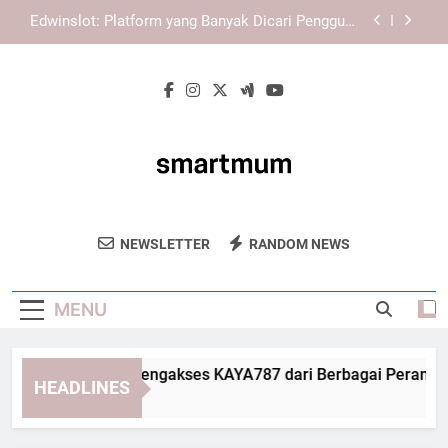
Skip
EDWINSLOT Login Alternatif sebagai Solusi Saat
to
Halaman Utama Sulit Dibuka
content
Login Edwinslot Alternatif sebagai Solusi Akses
Cadangan yang Aman dan Praktis
Panduan Aman Mengakses KAYA787 dari
Berbagai Perangkat
Edwinslot: Platform yang Banyak Dicari Pengguna
Online dan Alasan Popularitasnya Meningkat
EDWINSLOT Login Alternatif sebagai Solusi Saat
Halaman Utama Sulit Dibuka
Smart Mum
Temukan Tips Parenting, Gaya Hidup, Dan
Login Edwinslot Alternatif sebagai Solusi Akses
NEWSLETTER
RANDOM NEWS
Cadangan yang Aman dan Praktis
Inspirasi Untuk Para Ibu Di Smart Mum.
Sumber Yang Membantu Anda
MENU
Membesarkan Keluarga.
nduan Aman Mengakses KAYA787 dari Berbagai Perangkat
HEADLINES
Month Ago