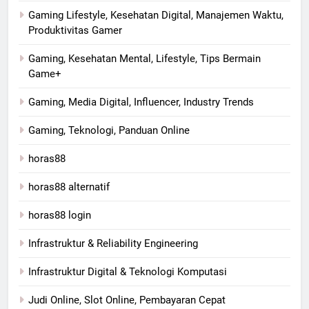
Gaming Lifestyle, Kesehatan Digital, Manajemen Waktu,
Produktivitas Gamer
Gaming, Kesehatan Mental, Lifestyle, Tips Bermain
Game+
Gaming, Media Digital, Influencer, Industry Trends
Gaming, Teknologi, Panduan Online
horas88
horas88 alternatif
horas88 login
Infrastruktur & Reliability Engineering
Infrastruktur Digital & Teknologi Komputasi
Judi Online, Slot Online, Pembayaran Cepat