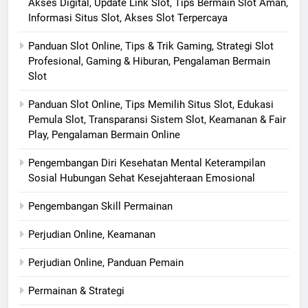
Akses Digital, Update Link Slot, Tips Bermain Slot Aman,
Informasi Situs Slot, Akses Slot Terpercaya
Panduan Slot Online, Tips & Trik Gaming, Strategi Slot
Profesional, Gaming & Hiburan, Pengalaman Bermain
Slot
Panduan Slot Online, Tips Memilih Situs Slot, Edukasi
Pemula Slot, Transparansi Sistem Slot, Keamanan & Fair
Play, Pengalaman Bermain Online
Pengembangan Diri Kesehatan Mental Keterampilan
Sosial Hubungan Sehat Kesejahteraan Emosional
Pengembangan Skill Permainan
Perjudian Online, Keamanan
Perjudian Online, Panduan Pemain
Permainan & Strategi