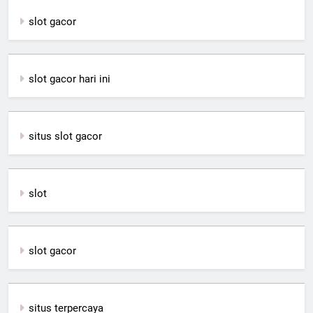
slot gacor
slot gacor hari ini
situs slot gacor
slot
slot gacor
situs terpercaya