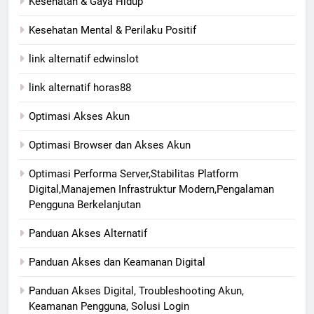
Kesehatan & Gaya Hidup
Kesehatan Mental & Perilaku Positif
link alternatif edwinslot
link alternatif horas88
Optimasi Akses Akun
Optimasi Browser dan Akses Akun
Optimasi Performa Server,Stabilitas Platform
Digital,Manajemen Infrastruktur Modern,Pengalaman
Pengguna Berkelanjutan
Panduan Akses Alternatif
Panduan Akses dan Keamanan Digital
Panduan Akses Digital, Troubleshooting Akun,
Keamanan Pengguna, Solusi Login