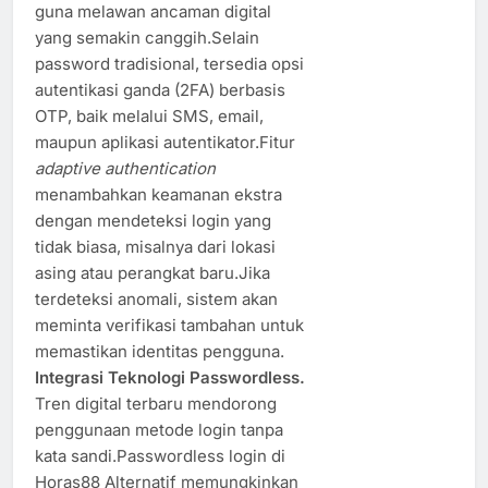
guna melawan ancaman digital
yang semakin canggih.Selain
password tradisional, tersedia opsi
autentikasi ganda (2FA) berbasis
OTP, baik melalui SMS, email,
maupun aplikasi autentikator.Fitur
adaptive authentication
menambahkan keamanan ekstra
dengan mendeteksi login yang
tidak biasa, misalnya dari lokasi
asing atau perangkat baru.Jika
terdeteksi anomali, sistem akan
meminta verifikasi tambahan untuk
memastikan identitas pengguna.
Integrasi Teknologi Passwordless.
Tren digital terbaru mendorong
penggunaan metode login tanpa
kata sandi.Passwordless login di
Horas88 Alternatif memungkinkan