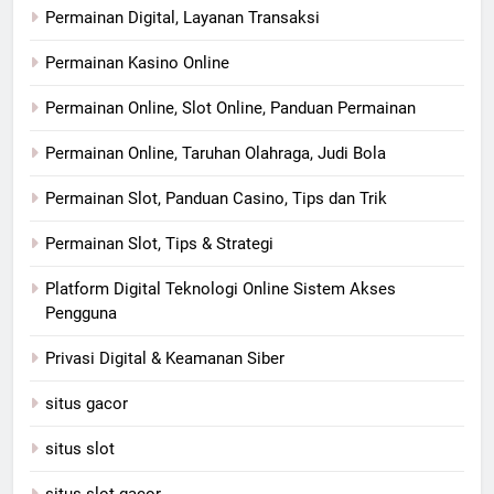
Permainan Digital, Layanan Transaksi
Permainan Kasino Online
Permainan Online, Slot Online, Panduan Permainan
Permainan Online, Taruhan Olahraga, Judi Bola
Permainan Slot, Panduan Casino, Tips dan Trik
Permainan Slot, Tips & Strategi
Platform Digital Teknologi Online Sistem Akses
Pengguna
Privasi Digital & Keamanan Siber
situs gacor
situs slot