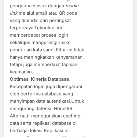
pengguna masuk dengan
magic
link
melalui email atau QR code
yang dipindai dari perangkat
terpercaya.Teknologi ini
mempercepat proses login
sekaligus mengurangi risiko
pencurian kata sandi.Fitur ini tidak
hanya meningkatkan kenyamanan,
tetapi juga memperkuat lapisan
keamanan.
Optimasi Kinerja Database.
Kecepatan login juga dipengaruhi
oleh performa database yang
menyimpan data autentikasi.Untuk
mengurangi latensi, Horas88
Alternatif menggunakan caching
data serta replikasi database di
berbagai lokasi.Replikasi ini