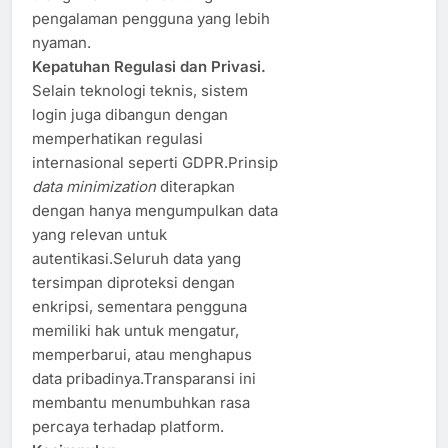
pengalaman pengguna yang lebih
nyaman.
Kepatuhan Regulasi dan Privasi.
Selain teknologi teknis, sistem
login juga dibangun dengan
memperhatikan regulasi
internasional seperti GDPR.Prinsip
data minimization
diterapkan
dengan hanya mengumpulkan data
yang relevan untuk
autentikasi.Seluruh data yang
tersimpan diproteksi dengan
enkripsi, sementara pengguna
memiliki hak untuk mengatur,
memperbarui, atau menghapus
data pribadinya.Transparansi ini
membantu menumbuhkan rasa
percaya terhadap platform.