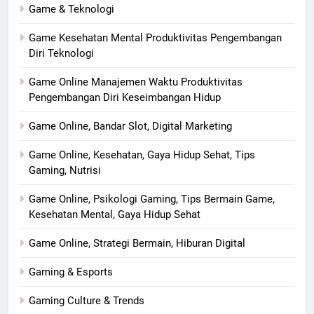
Game & Teknologi
Game Kesehatan Mental Produktivitas Pengembangan
Diri Teknologi
Game Online Manajemen Waktu Produktivitas
Pengembangan Diri Keseimbangan Hidup
Game Online, Bandar Slot, Digital Marketing
Game Online, Kesehatan, Gaya Hidup Sehat, Tips
Gaming, Nutrisi
Game Online, Psikologi Gaming, Tips Bermain Game,
Kesehatan Mental, Gaya Hidup Sehat
Game Online, Strategi Bermain, Hiburan Digital
Gaming & Esports
Gaming Culture & Trends