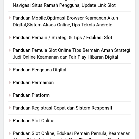
Navigasi Situs Ramah Pengguna, Update Link Slot
Panduan Mobile,Optimasi Browser,Keamanan Akun
Digital,Sistem Akses Online,Tips Teknis Android
Panduan Pemain / Strategi & Tips / Edukasi Slot
Panduan Pemula Slot Online Tips Bermain Aman Strategi
Judi Online Keamanan dan Fair Play Hiburan Digital
Panduan Pengguna Digital
Panduan Permainan
Panduan Platform
Panduan Registrasi Cepat dan Sistem Responsif
Panduan Slot Online
Panduan Slot Online, Edukasi Pemain Pemula, Keamanan