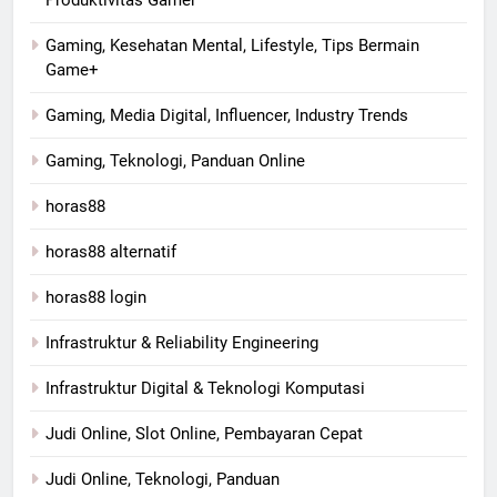
Produktivitas Gamer
Gaming, Kesehatan Mental, Lifestyle, Tips Bermain
Game+
Gaming, Media Digital, Influencer, Industry Trends
Gaming, Teknologi, Panduan Online
horas88
horas88 alternatif
horas88 login
Infrastruktur & Reliability Engineering
Infrastruktur Digital & Teknologi Komputasi
Judi Online, Slot Online, Pembayaran Cepat
Judi Online, Teknologi, Panduan