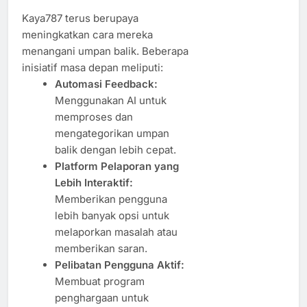
Kaya787 terus berupaya
meningkatkan cara mereka
menangani umpan balik. Beberapa
inisiatif masa depan meliputi:
Automasi Feedback:
Menggunakan AI untuk
memproses dan
mengategorikan umpan
balik dengan lebih cepat.
Platform Pelaporan yang
Lebih Interaktif:
Memberikan pengguna
lebih banyak opsi untuk
melaporkan masalah atau
memberikan saran.
Pelibatan Pengguna Aktif:
Membuat program
penghargaan untuk