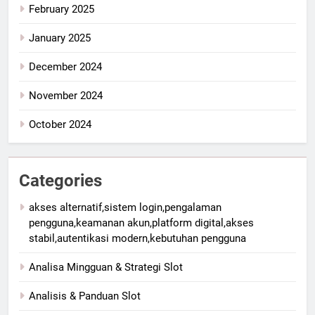
February 2025
January 2025
December 2024
November 2024
October 2024
Categories
akses alternatif,sistem login,pengalaman
pengguna,keamanan akun,platform digital,akses
stabil,autentikasi modern,kebutuhan pengguna
Analisa Mingguan & Strategi Slot
Analisis & Panduan Slot