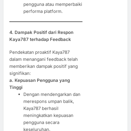
pengguna atau memperbaiki
performa platform.
4. Dampak Positif dari Respon
Kaya787 terhadap Feedback
Pendekatan proaktif Kaya787
dalam menangani feedback telah
memberikan dampak positif yang
signifikan:
a. Kepuasan Pengguna yang
Tinggi
Dengan mendengarkan dan
merespons umpan balik,
Kaya787 berhasil
meningkatkan kepuasan
pengguna secara
keseluruhan.