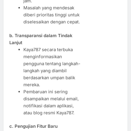
jam.
Masalah yang mendesak
diberi prioritas tinggi untuk
diselesaikan dengan cepat.
b. Transparansi dalam Tindak
Lanjut
Kaya787 secara terbuka
menginformasikan
pengguna tentang langkah-
langkah yang diambil
berdasarkan umpan balik
mereka.
Pembaruan ini sering
disampaikan melalui email,
notifikasi dalam aplikasi,
atau blog resmi Kaya787.
c. Pengujian Fitur Baru