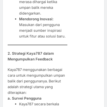
merasa dihargai ketika
umpan balik mereka
didengarkan.
Mendorong Inovasi:
Masukan dari pengguna
menjadi sumber inspirasi
untuk fitur atau solusi baru.
2. Strategi Kaya787 dalam
Mengumpulkan Feedback
Kaya787 menggunakan berbagai
cara untuk mengumpulkan umpan
balik dari penggunanya. Berikut
adalah strategi utama yang
diterapkan:
a. Survei Pengguna
Kaya787 secara berkala