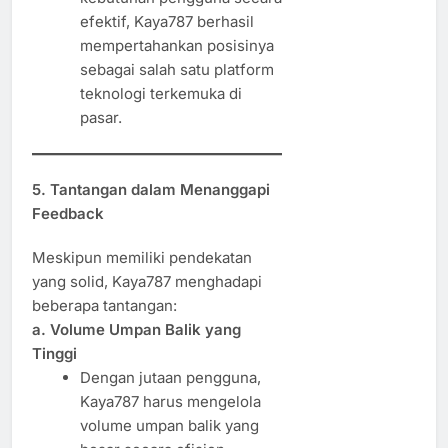
efektif, Kaya787 berhasil
mempertahankan posisinya
sebagai salah satu platform
teknologi terkemuka di
pasar.
5. Tantangan dalam Menanggapi
Feedback
Meskipun memiliki pendekatan
yang solid, Kaya787 menghadapi
beberapa tantangan:
a. Volume Umpan Balik yang
Tinggi
Dengan jutaan pengguna,
Kaya787 harus mengelola
volume umpan balik yang