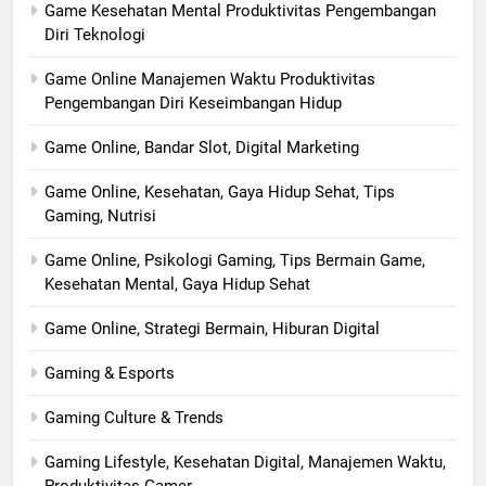
Game Kesehatan Mental Produktivitas Pengembangan
Diri Teknologi
Game Online Manajemen Waktu Produktivitas
Pengembangan Diri Keseimbangan Hidup
Game Online, Bandar Slot, Digital Marketing
Game Online, Kesehatan, Gaya Hidup Sehat, Tips
Gaming, Nutrisi
Game Online, Psikologi Gaming, Tips Bermain Game,
Kesehatan Mental, Gaya Hidup Sehat
Game Online, Strategi Bermain, Hiburan Digital
Gaming & Esports
Gaming Culture & Trends
Gaming Lifestyle, Kesehatan Digital, Manajemen Waktu,