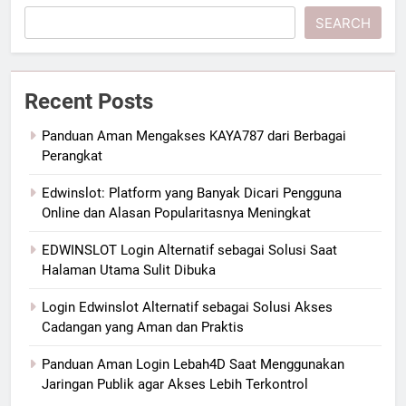
SEARCH
Recent Posts
Panduan Aman Mengakses KAYA787 dari Berbagai
Perangkat
Edwinslot: Platform yang Banyak Dicari Pengguna
Online dan Alasan Popularitasnya Meningkat
EDWINSLOT Login Alternatif sebagai Solusi Saat
Halaman Utama Sulit Dibuka
Login Edwinslot Alternatif sebagai Solusi Akses
Cadangan yang Aman dan Praktis
Panduan Aman Login Lebah4D Saat Menggunakan
Jaringan Publik agar Akses Lebih Terkontrol