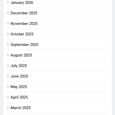
January 2026
December 2025
November 2025
October 2025
September 2025
August 2025
July 2025
June 2025
May 2025
April 2025
March 2025