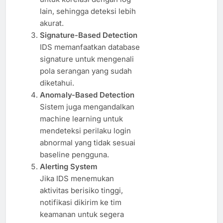
lain, sehingga deteksi lebih
akurat.
Signature-Based Detection
IDS memanfaatkan database
signature untuk mengenali
pola serangan yang sudah
diketahui.
Anomaly-Based Detection
Sistem juga mengandalkan
machine learning untuk
mendeteksi perilaku login
abnormal yang tidak sesuai
baseline pengguna.
Alerting System
Jika IDS menemukan
aktivitas berisiko tinggi,
notifikasi dikirim ke tim
keamanan untuk segera