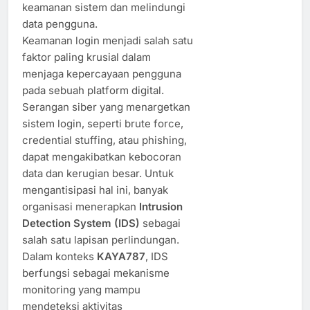
keamanan sistem dan melindungi
data pengguna.
Keamanan login menjadi salah satu
faktor paling krusial dalam
menjaga kepercayaan pengguna
pada sebuah platform digital.
Serangan siber yang menargetkan
sistem login, seperti brute force,
credential stuffing, atau phishing,
dapat mengakibatkan kebocoran
data dan kerugian besar. Untuk
mengantisipasi hal ini, banyak
organisasi menerapkan
Intrusion
Detection System (IDS)
sebagai
salah satu lapisan perlindungan.
Dalam konteks
KAYA787
, IDS
berfungsi sebagai mekanisme
monitoring yang mampu
mendeteksi aktivitas