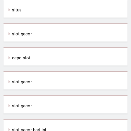
situs
slot gacor
depo slot
slot gacor
slot gacor
slot gacor hari ini