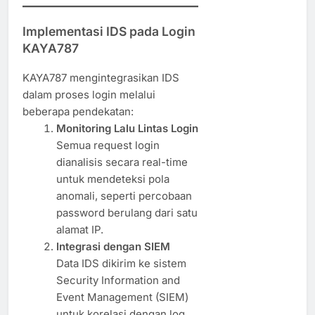
Implementasi IDS pada Login
KAYA787
KAYA787 mengintegrasikan IDS
dalam proses login melalui
beberapa pendekatan:
Monitoring Lalu Lintas Login
Semua request login
dianalisis secara real-time
untuk mendeteksi pola
anomali, seperti percobaan
password berulang dari satu
alamat IP.
Integrasi dengan SIEM
Data IDS dikirim ke sistem
Security Information and
Event Management (SIEM)
untuk korelasi dengan log