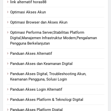
link alternatif horas88
Optimasi Akses Akun
Optimasi Browser dan Akses Akun
Optimasi Performa Server,Stabilitas Platform
Digital,Manajemen Infrastruktur Modern,Pengalaman
Pengguna Berkelanjutan
Panduan Akses Alternatif
Panduan Akses dan Keamanan Digital
Panduan Akses Digital, Troubleshooting Akun,
Keamanan Pengguna, Solusi Login
Panduan Akses Login Alternatif
Panduan Akses Platform & Teknologi Digital
Panduan Akses Platform Digital