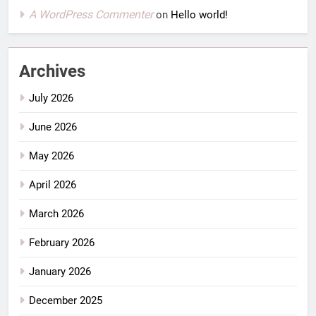
A WordPress Commenter
on
Hello world!
Archives
July 2026
June 2026
May 2026
April 2026
March 2026
February 2026
January 2026
December 2025