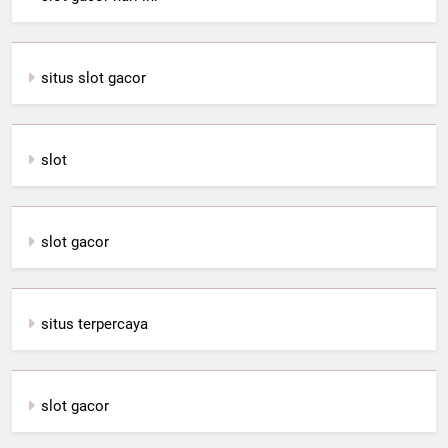
situs slot gacor
slot
slot gacor
situs terpercaya
slot gacor