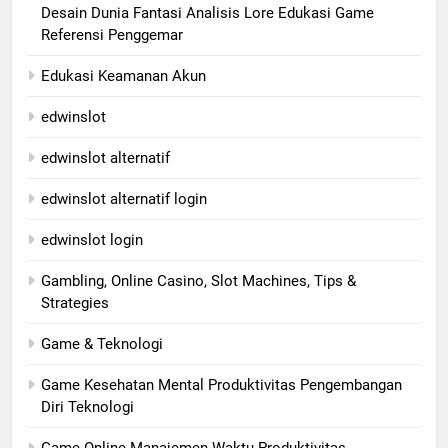
Desain Dunia Fantasi Analisis Lore Edukasi Game
Referensi Penggemar
Edukasi Keamanan Akun
edwinslot
edwinslot alternatif
edwinslot alternatif login
edwinslot login
Gambling, Online Casino, Slot Machines, Tips &
Strategies
Game & Teknologi
Game Kesehatan Mental Produktivitas Pengembangan
Diri Teknologi
Game Online Manajemen Waktu Produktivitas