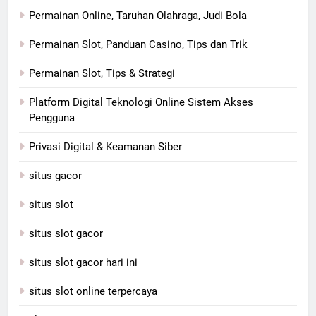
Permainan Online, Taruhan Olahraga, Judi Bola
Permainan Slot, Panduan Casino, Tips dan Trik
Permainan Slot, Tips & Strategi
Platform Digital Teknologi Online Sistem Akses
Pengguna
Privasi Digital & Keamanan Siber
situs gacor
situs slot
situs slot gacor
situs slot gacor hari ini
situs slot online terpercaya