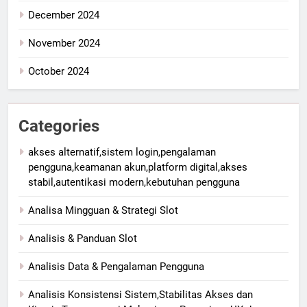
December 2024
November 2024
October 2024
Categories
akses alternatif,sistem login,pengalaman
pengguna,keamanan akun,platform digital,akses
stabil,autentikasi modern,kebutuhan pengguna
Analisa Mingguan & Strategi Slot
Analisis & Panduan Slot
Analisis Data & Pengalaman Pengguna
Analisis Konsistensi Sistem,Stabilitas Akses dan