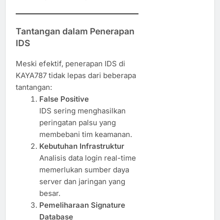
Tantangan dalam Penerapan
IDS
Meski efektif, penerapan IDS di
KAYA787 tidak lepas dari beberapa
tantangan:
False Positive
IDS sering menghasilkan
peringatan palsu yang
membebani tim keamanan.
Kebutuhan Infrastruktur
Analisis data login real-time
memerlukan sumber daya
server dan jaringan yang
besar.
Pemeliharaan Signature
Database