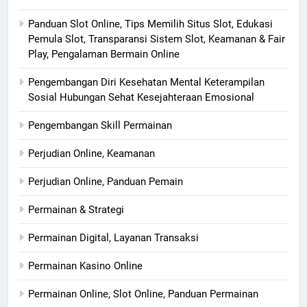
Panduan Slot Online, Tips Memilih Situs Slot, Edukasi
Pemula Slot, Transparansi Sistem Slot, Keamanan & Fair
Play, Pengalaman Bermain Online
Pengembangan Diri Kesehatan Mental Keterampilan
Sosial Hubungan Sehat Kesejahteraan Emosional
Pengembangan Skill Permainan
Perjudian Online, Keamanan
Perjudian Online, Panduan Pemain
Permainan & Strategi
Permainan Digital, Layanan Transaksi
Permainan Kasino Online
Permainan Online, Slot Online, Panduan Permainan