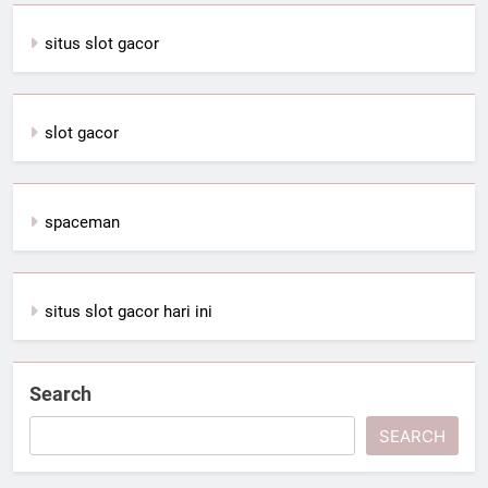
situs slot gacor
slot gacor
spaceman
situs slot gacor hari ini
Search
SEARCH