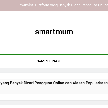
Edwinslot: Platform yang Banyak Dicari Pengguna Onlin
EDWINSLOT Login Alternatif sebagai So
Login Edwinslot Alternatif sebagai Solusi
Panduan Aman Mengaks
art Mum
Edwinslot: Platform yang Banyak Dicari Pengguna Onlin
an Tips Parenting, Gaya Hidup, Dan Inspirasi Untuk Para Ib
Keluarga.
EDWINSLOT Login Alternatif sebagai So
SAMPLE PAGE
Login Edwinslot Alternatif sebagai Solusi
nyak Dicari Pengguna Online dan Alasan Popularitasnya Menin