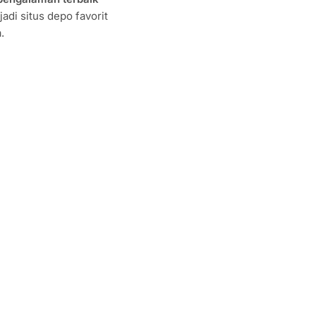
jadi situs depo favorit
.