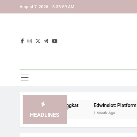
Skip
August 7, 2026
8:39:00 AM
to
content
Sm
Temuk
dari Berbagai Perangkat
Edwinslot: Platform yang Ba
1 Month Ago
HEADLINES