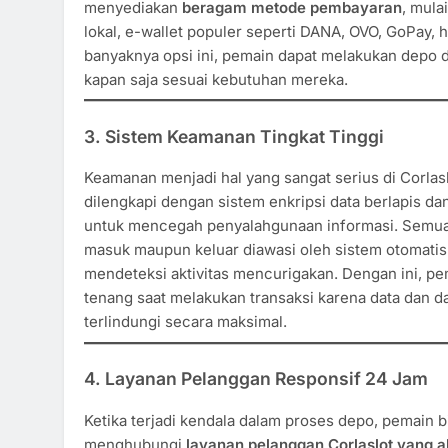
menyediakan
beragam metode pembayaran
, mula
lokal, e-wallet populer seperti DANA, OVO, GoPay,
banyaknya opsi ini, pemain dapat melakukan depo d
kapan saja sesuai kebutuhan mereka.
3.
Sistem Keamanan Tingkat Tinggi
Keamanan menjadi hal yang sangat serius di Corlaslo
dilengkapi dengan sistem enkripsi data berlapis dan
untuk mencegah penyalahgunaan informasi. Semua
masuk maupun keluar diawasi oleh sistem otomat
mendeteksi aktivitas mencurigakan. Dengan ini, p
tenang saat melakukan transaksi karena data dan 
terlindungi secara maksimal.
4.
Layanan Pelanggan Responsif 24 Jam
Ketika terjadi kendala dalam proses depo, pemain 
menghubungi
layanan pelanggan Corlaslot yang a