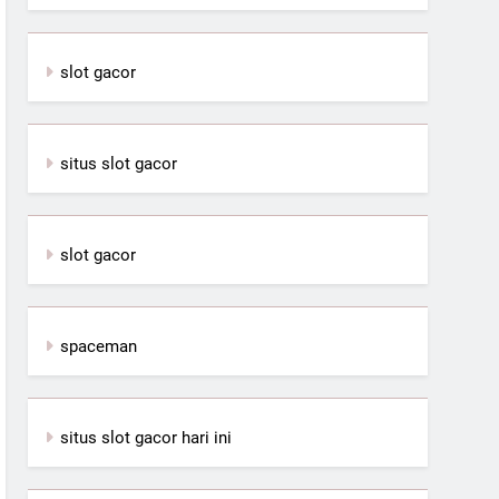
slot gacor
situs slot gacor
slot gacor
spaceman
situs slot gacor hari ini