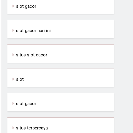
slot gacor
slot gacor hari ini
situs slot gacor
slot
slot gacor
situs terpercaya