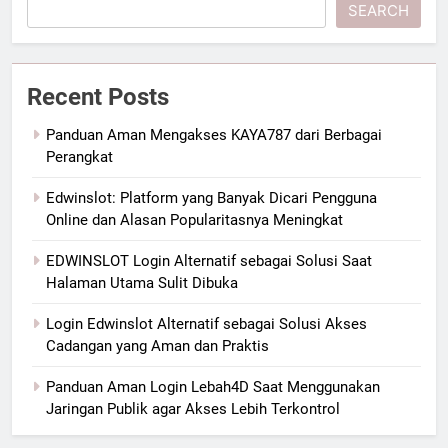
SEARCH
Recent Posts
Panduan Aman Mengakses KAYA787 dari Berbagai
Perangkat
Edwinslot: Platform yang Banyak Dicari Pengguna
Online dan Alasan Popularitasnya Meningkat
EDWINSLOT Login Alternatif sebagai Solusi Saat
Halaman Utama Sulit Dibuka
Login Edwinslot Alternatif sebagai Solusi Akses
Cadangan yang Aman dan Praktis
Panduan Aman Login Lebah4D Saat Menggunakan
Jaringan Publik agar Akses Lebih Terkontrol