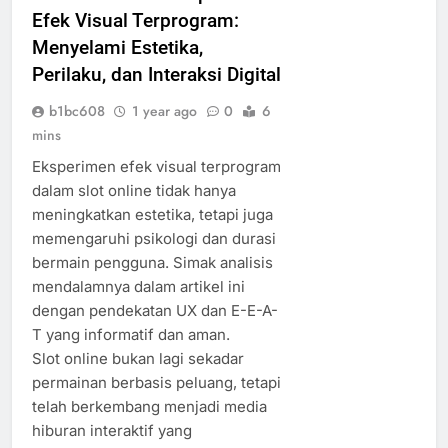
Efek Visual Terprogram:
Menyelami Estetika,
Perilaku, dan Interaksi Digital
b1bc608
1 year ago
0
6
mins
Eksperimen efek visual terprogram
dalam slot online tidak hanya
meningkatkan estetika, tetapi juga
memengaruhi psikologi dan durasi
bermain pengguna. Simak analisis
mendalamnya dalam artikel ini
dengan pendekatan UX dan E-E-A-
T yang informatif dan aman.
Slot online bukan lagi sekadar
permainan berbasis peluang, tetapi
telah berkembang menjadi media
hiburan interaktif yang