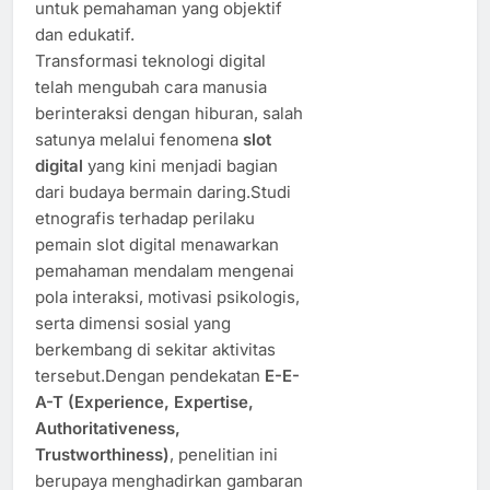
untuk pemahaman yang objektif
dan edukatif.
Transformasi teknologi digital
telah mengubah cara manusia
berinteraksi dengan hiburan, salah
satunya melalui fenomena
slot
digital
yang kini menjadi bagian
dari budaya bermain daring.Studi
etnografis terhadap perilaku
pemain slot digital menawarkan
pemahaman mendalam mengenai
pola interaksi, motivasi psikologis,
serta dimensi sosial yang
berkembang di sekitar aktivitas
tersebut.Dengan pendekatan
E-E-
A-T (Experience, Expertise,
Authoritativeness,
Trustworthiness)
, penelitian ini
berupaya menghadirkan gambaran