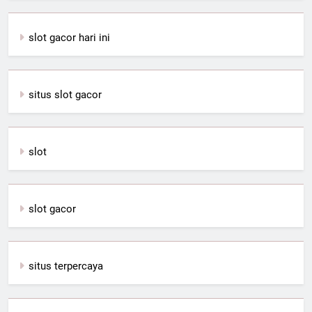
slot gacor hari ini
situs slot gacor
slot
slot gacor
situs terpercaya