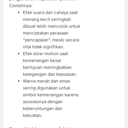
Contohnya:
Efek suara dan cahaya saat
menang kecil seringkali
dibuat lebih mencolok untuk
menciptakan perasaan
“pencapaian”, meski secara
nilai tidak signifikan.
Efek slow-motion saat
kemenangan besar
bertujuan meningkatkan
ketegangan dan kepuasan.
Warna merah dan emas
sering digunakan untuk
simbol kemenangan karena
asosiasinya dengan
keberuntungan dan
kekuatan.