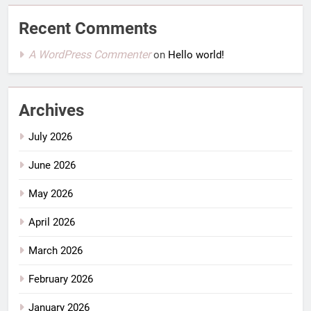
Recent Comments
A WordPress Commenter
on
Hello world!
Archives
July 2026
June 2026
May 2026
April 2026
March 2026
February 2026
January 2026