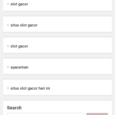
slot gacor
situs slot gacor
slot gacor
spaceman
situs slot gacor hari ini
Search