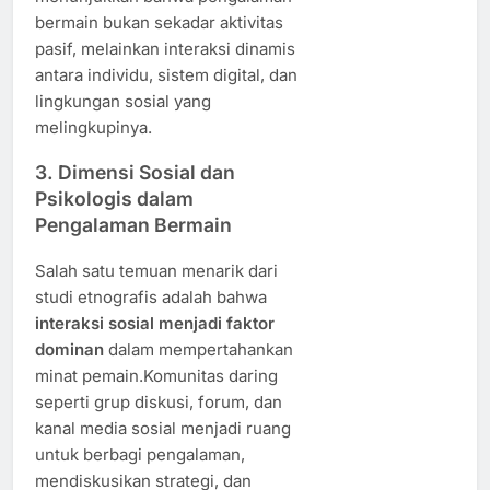
bermain bukan sekadar aktivitas
pasif, melainkan interaksi dinamis
antara individu, sistem digital, dan
lingkungan sosial yang
melingkupinya.
3. Dimensi Sosial dan
Psikologis dalam
Pengalaman Bermain
Salah satu temuan menarik dari
studi etnografis adalah bahwa
interaksi sosial menjadi faktor
dominan
dalam mempertahankan
minat pemain.Komunitas daring
seperti grup diskusi, forum, dan
kanal media sosial menjadi ruang
untuk berbagi pengalaman,
mendiskusikan strategi, dan