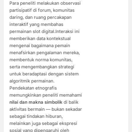
Para peneliti melakukan observasi
partisipatif di forum, komunitas
daring, dan ruang percakapan
interaktif yang membahas
permainan slot digital.Interaksi ini
memberikan data kontekstual
mengenai bagaimana pemain
menafsirkan pengalaman mereka,
membentuk norma komunitas,
serta mengembangkan strategi
untuk beradaptasi dengan sistem
algoritmik permainan.
Pendekatan etnografis
memungkinkan peneliti memahami
nilai dan makna simbolik
di balik
aktivitas bermain — bukan sekadar
sebagai tindakan hiburan,
melainkan juga sebagai ekspresi
sosial yang dipengaruhi oleh