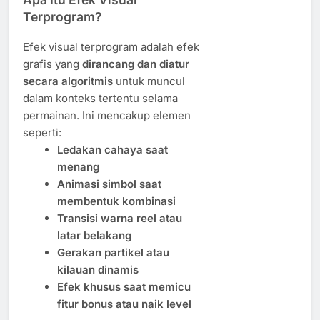
Terprogram?
Efek visual terprogram adalah efek
grafis yang
dirancang dan diatur
secara algoritmis
untuk muncul
dalam konteks tertentu selama
permainan. Ini mencakup elemen
seperti:
Ledakan cahaya saat
menang
Animasi simbol saat
membentuk kombinasi
Transisi warna reel atau
latar belakang
Gerakan partikel atau
kilauan dinamis
Efek khusus saat memicu
fitur bonus atau naik level