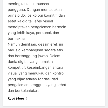
meningkatkan kepuasan
pengguna. Dengan memadukan
prinsip UX, psikologi kognitif, dan
estetika digital, efek visual
menciptakan pengalaman bermain
yang lebih kaya, personal, dan
bermakna.
Namun demikian, desain efek ini
harus dikembangkan secara etis
dan bertanggung jawab. Dalam
dunia digital yang semakin
kompetitif, keseimbangan antara
visual yang memukau dan kontrol
yang bijak adalah fondasi dari
pengalaman pengguna yang sehat
dan berkelanjutan.
Read More