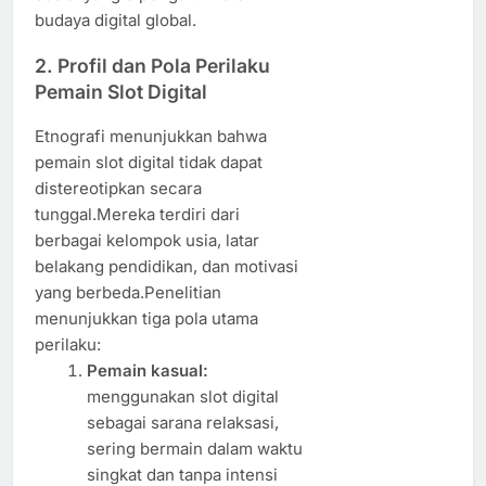
budaya digital global.
2. Profil dan Pola Perilaku
Pemain Slot Digital
Etnografi menunjukkan bahwa
pemain slot digital tidak dapat
distereotipkan secara
tunggal.Mereka terdiri dari
berbagai kelompok usia, latar
belakang pendidikan, dan motivasi
yang berbeda.Penelitian
menunjukkan tiga pola utama
perilaku:
Pemain kasual:
menggunakan slot digital
sebagai sarana relaksasi,
sering bermain dalam waktu
singkat dan tanpa intensi