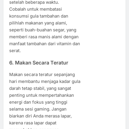
setelah beberapa waktu.
Cobalah untuk membatasi
konsumsi gula tambahan dan
pilihlah makanan yang alami,
seperti buah-buahan segar, yang
memberi rasa manis alami dengan
manfaat tambahan dari vitamin dan
serat.
6.
Makan Secara Teratur
Makan secara teratur sepanjang
hari membantu menjaga kadar gula
darah tetap stabil, yang sangat
penting untuk mempertahankan
energi dan fokus yang tinggi
selama sesi gaming. Jangan
biarkan diri Anda merasa lapar,
karena rasa lapar dapat