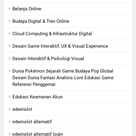
Belanja Online
Budaya Digital & Tren Online
Cloud Computing & Infrastruktur Digital
Desain Game Interaktif, UX & Visual Experience
Desain Interaktif & Psikologi Visual
Dunia Pokémon Sejarah Game Budaya Pop Global
Desain Dunia Fantasi Analisis Lore Edukasi Game
Referensi Penggemar
Edukasi Keamanan Akun
edwinslot
edwinslot alternatif
edwinslot alternatif login