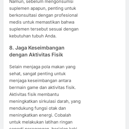
Namun, sebelum mengonsumsi
suplemen apapun, penting untuk
berkonsultasi dengan profesional
medis untuk memastikan bahwa
suplemen tersebut sesuai dengan
kebutuhan tubuh Anda.
8.
Jaga Keseimbangan
dengan Aktivitas Fisik
Selain menjaga pola makan yang
sehat, sangat penting untuk
menjaga keseimbangan antara
bermain game dan aktivitas fisik.
Aktivitas fisik membantu
meningkatkan sirkulasi darah, yang
mendukung fungsi otak dan
meningkatkan energi. Cobalah
untuk melakukan latihan ringan
seperti peregangan, berjalan kaki,