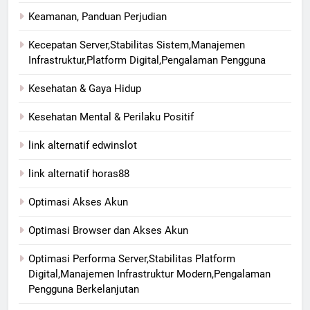
Keamanan, Panduan Perjudian
Kecepatan Server,Stabilitas Sistem,Manajemen
Infrastruktur,Platform Digital,Pengalaman Pengguna
Kesehatan & Gaya Hidup
Kesehatan Mental & Perilaku Positif
link alternatif edwinslot
link alternatif horas88
Optimasi Akses Akun
Optimasi Browser dan Akses Akun
Optimasi Performa Server,Stabilitas Platform
Digital,Manajemen Infrastruktur Modern,Pengalaman
Pengguna Berkelanjutan