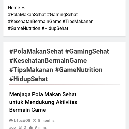
Home
#PolaMakanSehat #GamingSehat
#KesehatanBermainGame #TipsMakanan
#GameNutrition #HidupSehat
#PolaMakanSehat #GamingSehat
#KesehatanBermainGame
#TipsMakanan #GameNutrition
#HidupSehat
Menjaga Pola Makan Sehat
untuk Mendukung Aktivitas
Bermain Game
b1bc608
8 months
ago
0
9 mins