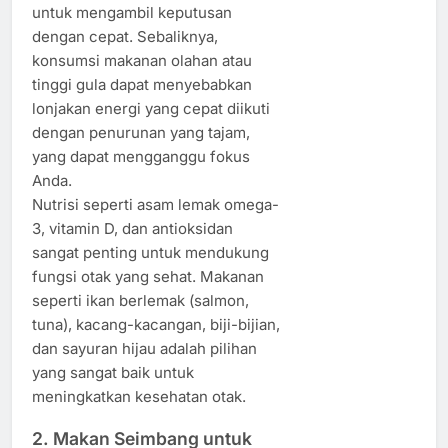
untuk mengambil keputusan
dengan cepat. Sebaliknya,
konsumsi makanan olahan atau
tinggi gula dapat menyebabkan
lonjakan energi yang cepat diikuti
dengan penurunan yang tajam,
yang dapat mengganggu fokus
Anda.
Nutrisi seperti asam lemak omega-
3, vitamin D, dan antioksidan
sangat penting untuk mendukung
fungsi otak yang sehat. Makanan
seperti ikan berlemak (salmon,
tuna), kacang-kacangan, biji-bijian,
dan sayuran hijau adalah pilihan
yang sangat baik untuk
meningkatkan kesehatan otak.
2.
Makan Seimbang untuk