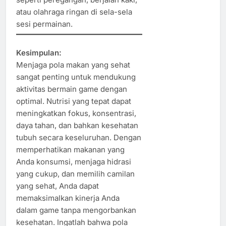
atau olahraga ringan di sela-sela
sesi permainan.
Kesimpulan:
Menjaga pola makan yang sehat
sangat penting untuk mendukung
aktivitas bermain game dengan
optimal. Nutrisi yang tepat dapat
meningkatkan fokus, konsentrasi,
daya tahan, dan bahkan kesehatan
tubuh secara keseluruhan. Dengan
memperhatikan makanan yang
Anda konsumsi, menjaga hidrasi
yang cukup, dan memilih camilan
yang sehat, Anda dapat
memaksimalkan kinerja Anda
dalam game tanpa mengorbankan
kesehatan. Ingatlah bahwa pola