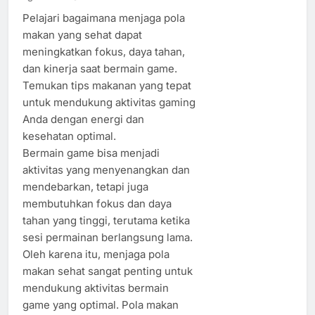
Pelajari bagaimana menjaga pola
makan yang sehat dapat
meningkatkan fokus, daya tahan,
dan kinerja saat bermain game.
Temukan tips makanan yang tepat
untuk mendukung aktivitas gaming
Anda dengan energi dan
kesehatan optimal.
Bermain game bisa menjadi
aktivitas yang menyenangkan dan
mendebarkan, tetapi juga
membutuhkan fokus dan daya
tahan yang tinggi, terutama ketika
sesi permainan berlangsung lama.
Oleh karena itu, menjaga pola
makan sehat sangat penting untuk
mendukung aktivitas bermain
game yang optimal. Pola makan