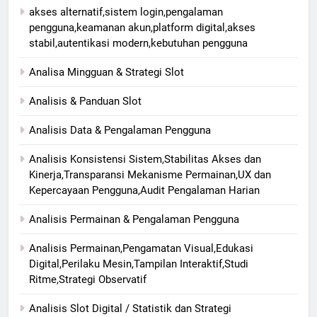
akses alternatif,sistem login,pengalaman
pengguna,keamanan akun,platform digital,akses
stabil,autentikasi modern,kebutuhan pengguna
Analisa Mingguan & Strategi Slot
Analisis & Panduan Slot
Analisis Data & Pengalaman Pengguna
Analisis Konsistensi Sistem,Stabilitas Akses dan
Kinerja,Transparansi Mekanisme Permainan,UX dan
Kepercayaan Pengguna,Audit Pengalaman Harian
Analisis Permainan & Pengalaman Pengguna
Analisis Permainan,Pengamatan Visual,Edukasi
Digital,Perilaku Mesin,Tampilan Interaktif,Studi
Ritme,Strategi Observatif
Analisis Slot Digital / Statistik dan Strategi