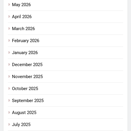
May 2026
April 2026
March 2026
February 2026
January 2026
December 2025
November 2025
October 2025
September 2025
August 2025
July 2025