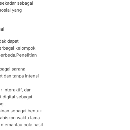
 sekadar sebagai
sosial yang
al
dak dapat
berbagai kelompok
berbeda.Penelitian
bagai sarana
t dan tanpa intensi
r interaktif, dan
 digital sebagai
gi.
nan sebagai bentuk
habiskan waktu lama
memantau pola hasil