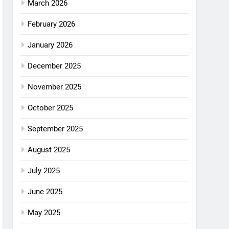
March 2026
February 2026
January 2026
December 2025
November 2025
October 2025
September 2025
August 2025
July 2025
June 2025
May 2025