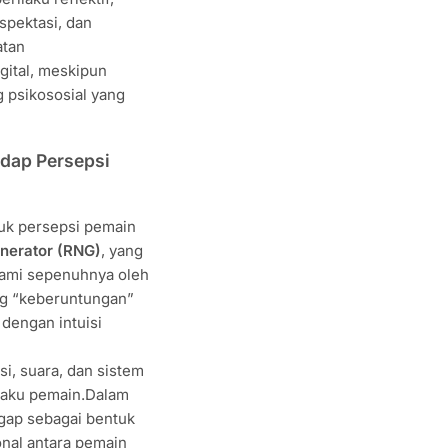
spektasi, dan
atan
gital, meskipun
 psikososial yang
adap Persepsi
uk persepsi pemain
erator (RNG)
, yang
ahami sepenuhnya oleh
ng “keberuntungan”
 dengan intuisi
si, suara, dan sistem
laku pemain.Dalam
ggap sebagai bentuk
onal antara pemain