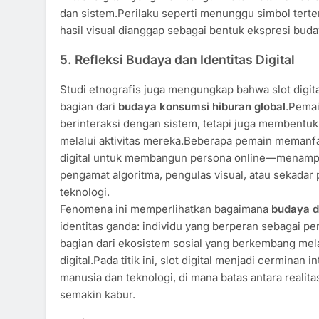
dan sistem.Perilaku seperti menunggu simbol tert
hasil visual dianggap sebagai bentuk ekspresi buda
5. Refleksi Budaya dan Identitas Digital
Studi etnografis juga mengungkap bahwa slot digita
bagian dari
budaya konsumsi hiburan global
.Pemai
berinteraksi dengan sistem, tetapi juga membentuk 
melalui aktivitas mereka.Beberapa pemain memanf
digital untuk membangun persona online—menampil
pengamat algoritma, pengulas visual, atau sekadar
teknologi.
Fenomena ini memperlihatkan bagaimana
budaya di
identitas ganda: individu yang berperan sebagai p
bagian dari ekosistem sosial yang berkembang melal
digital.Pada titik ini, slot digital menjadi cerminan i
manusia dan teknologi, di mana batas antara realitas
semakin kabur.