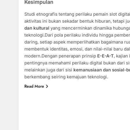
Kesimpulan
Studi etnografis tentang perilaku pemain slot digi
aktivitas ini bukan sekadar bentuk hiburan, tetapi j
dan kultural
yang mencerminkan dinamika hubung
teknologi.Dari pola perilaku individu hingga pemb
daring, setiap aspek memperlihatkan bagaimana rua
membentuk identitas, emosi, dan nilai-nilai baru d
modern.Dengan penerapan prinsip
E-E-A-T
, kajia
pentingnya memahami perilaku digital bukan dari si
melainkan juga dari sisi
kemanusiaan dan sosial-
berkembang seiring kemajuan teknologi.
Read More