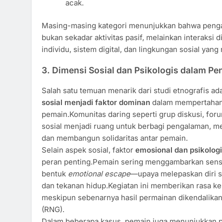
acak.
Masing-masing kategori menunjukkan bahwa peng
bukan sekadar aktivitas pasif, melainkan interaksi d
individu, sistem digital, dan lingkungan sosial yang
3. Dimensi Sosial dan Psikologis dalam P
Salah satu temuan menarik dari studi etnografis a
sosial menjadi faktor dominan
dalam mempertahan
pemain.Komunitas daring seperti grup diskusi, for
sosial menjadi ruang untuk berbagi pengalaman, me
dan membangun solidaritas antar pemain.
Selain aspek sosial, faktor
emosional dan psikolog
peran penting.Pemain sering menggambarkan sens
bentuk
emotional escape
—upaya melepaskan diri se
dan tekanan hidup.Kegiatan ini memberikan rasa ke
meskipun sebenarnya hasil permainan dikendalikan
(RNG).
Dalam beberapa kasus, pemain juga menunjukkan per