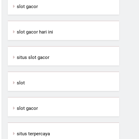
slot gacor
slot gacor hari ini
situs slot gacor
slot
slot gacor
situs terpercaya