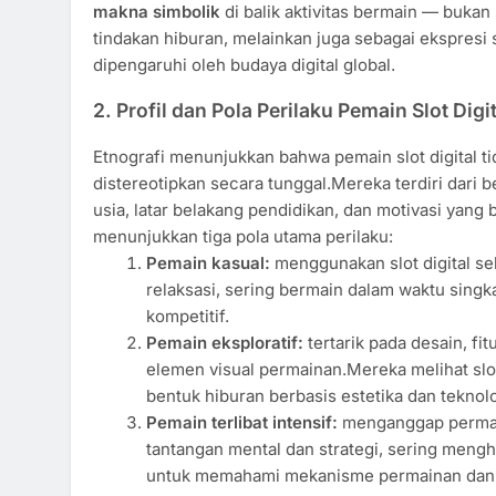
makna simbolik
di balik aktivitas bermain — bukan
tindakan hiburan, melainkan juga sebagai ekspresi 
dipengaruhi oleh budaya digital global.
2. Profil dan Pola Perilaku Pemain Slot Digit
Etnografi menunjukkan bahwa pemain slot digital ti
distereotipkan secara tunggal.Mereka terdiri dari 
usia, latar belakang pendidikan, dan motivasi yang 
menunjukkan tiga pola utama perilaku:
Pemain kasual:
menggunakan slot digital se
relaksasi, sering bermain dalam waktu singka
kompetitif.
Pemain eksploratif:
tertarik pada desain, fitu
elemen visual permainan.Mereka melihat slot
bentuk hiburan berbasis estetika dan teknolo
Pemain terlibat intensif:
menganggap permai
tantangan mental dan strategi, sering meng
untuk memahami mekanisme permainan dan 