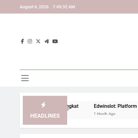
Skip
August 6, 2026
7:49:33 AM
to
content
Sm
Temuk
i Berbagai Perangkat
Edwinslot: Platform yang Banya
1 Month Ago
HEADLINES