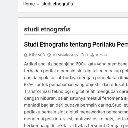
Home
studi etnografis
studi etnografis
Studi Etnografis tentang Perilaku Pem
B1bc608
10 Months Ago
0
8 Mins
Artikel analitis sepanjang 600+ kata yang membahas
terhadap perilaku pemain slot digital, mencakup pola
dan dampak sosial-budaya dengan pendekatan ilmia
E-A-T untuk pemahaman yang objektif dan edukatif
Transformasi teknologi digital telah mengubah cara
dengan hiburan, salah satunya melalui fenomena
sl
menjadi bagian dari budaya bermain daring.Studi e
perilaku pemain slot digital menawarkan pemaha
mengenai pola interaksi, motivasi psikologis, serta
berkembang di sekitar aktivitas tersebut.Dengan 