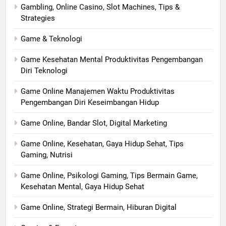
Gambling, Online Casino, Slot Machines, Tips &
Strategies
Game & Teknologi
Game Kesehatan Mental Produktivitas Pengembangan
Diri Teknologi
Game Online Manajemen Waktu Produktivitas
Pengembangan Diri Keseimbangan Hidup
Game Online, Bandar Slot, Digital Marketing
Game Online, Kesehatan, Gaya Hidup Sehat, Tips
Gaming, Nutrisi
Game Online, Psikologi Gaming, Tips Bermain Game,
Kesehatan Mental, Gaya Hidup Sehat
Game Online, Strategi Bermain, Hiburan Digital