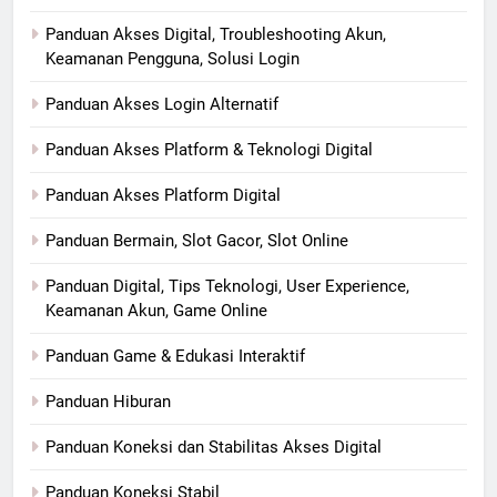
Panduan Akses Digital, Troubleshooting Akun,
Keamanan Pengguna, Solusi Login
Panduan Akses Login Alternatif
Panduan Akses Platform & Teknologi Digital
Panduan Akses Platform Digital
Panduan Bermain, Slot Gacor, Slot Online
Panduan Digital, Tips Teknologi, User Experience,
Keamanan Akun, Game Online
Panduan Game & Edukasi Interaktif
Panduan Hiburan
Panduan Koneksi dan Stabilitas Akses Digital
Panduan Koneksi Stabil