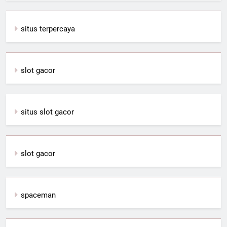
situs terpercaya
slot gacor
situs slot gacor
slot gacor
spaceman