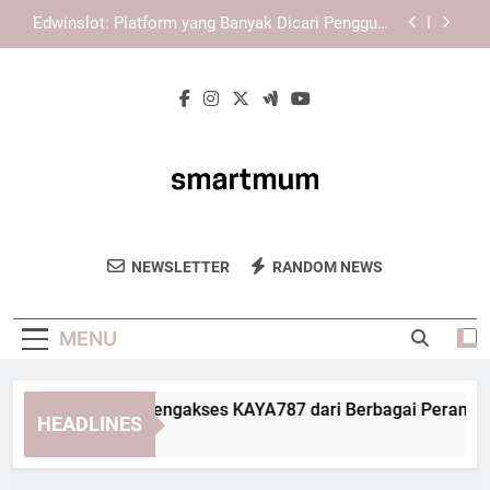
Skip
EDWINSLOT Login Alternatif sebagai Solusi Saat
to
Halaman Utama Sulit Dibuka
content
Login Edwinslot Alternatif sebagai Solusi Akses
Cadangan yang Aman dan Praktis
Panduan Aman Mengakses KAYA787 dari
Berbagai Perangkat
Edwinslot: Platform yang Banyak Dicari Pengguna
Online dan Alasan Popularitasnya Meningkat
EDWINSLOT Login Alternatif sebagai Solusi Saat
Halaman Utama Sulit Dibuka
Smart Mum
Temukan Tips Parenting, Gaya Hidup, Dan
Login Edwinslot Alternatif sebagai Solusi Akses
NEWSLETTER
RANDOM NEWS
Cadangan yang Aman dan Praktis
Inspirasi Untuk Para Ibu Di Smart Mum.
Sumber Yang Membantu Anda
MENU
Membesarkan Keluarga.
nduan Aman Mengakses KAYA787 dari Berbagai Perangkat
HEADLINES
Weeks Ago