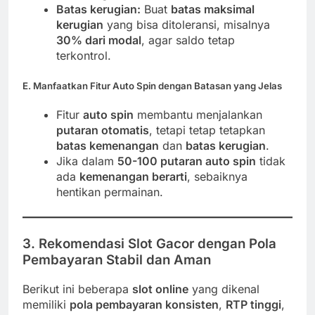
Batas kerugian:
Buat
batas maksimal
kerugian
yang bisa ditoleransi, misalnya
30% dari modal
, agar saldo tetap
terkontrol.
E. Manfaatkan Fitur Auto Spin dengan Batasan yang Jelas
Fitur
auto spin
membantu menjalankan
putaran otomatis
, tetapi tetap tetapkan
batas kemenangan
dan
batas kerugian
.
Jika dalam
50-100 putaran auto spin
tidak
ada
kemenangan berarti
, sebaiknya
hentikan permainan.
3. Rekomendasi Slot Gacor dengan Pola
Pembayaran Stabil dan Aman
Berikut ini beberapa
slot online
yang dikenal
memiliki
pola pembayaran konsisten
,
RTP tinggi
,