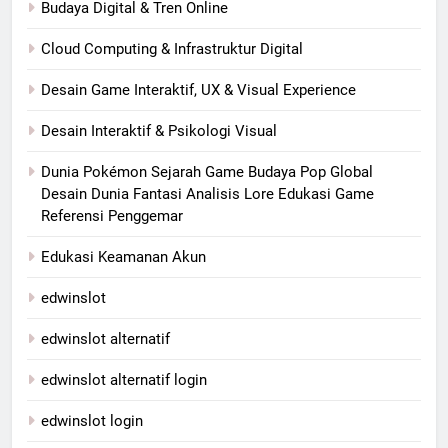
Budaya Digital & Tren Online
Cloud Computing & Infrastruktur Digital
Desain Game Interaktif, UX & Visual Experience
Desain Interaktif & Psikologi Visual
Dunia Pokémon Sejarah Game Budaya Pop Global
Desain Dunia Fantasi Analisis Lore Edukasi Game
Referensi Penggemar
Edukasi Keamanan Akun
edwinslot
edwinslot alternatif
edwinslot alternatif login
edwinslot login