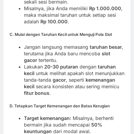
sekali sesi bermain.
Misalnya, jika Anda memiliki
Rp 1.000.000
,
maka maksimal taruhan untuk setiap sesi
adalah
Rp 100.000
.
C. Mulai dengan Taruhan Kecil untuk Menguji Pola Slot
Jangan langsung memasang
taruhan besar
,
terutama jika Anda baru mencoba
slot
gacor
tertentu.
Lakukan
20-30 putaran
dengan
taruhan
kecil
untuk melihat apakah slot menunjukkan
tanda-tanda
gacor
, seperti
kemenangan
kecil
secara konsisten atau sering memicu
fitur bonus
.
D. Tetapkan Target Kemenangan dan Batas Kerugian
Target kemenangan:
Misalnya, berhenti
bermain jika sudah mencapai
50%
keuntungan
dari modal awal.