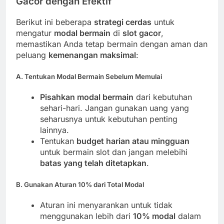
Gacor dengan Efektif
Berikut ini beberapa
strategi cerdas
untuk
mengatur
modal bermain
di
slot gacor
,
memastikan Anda tetap bermain dengan aman dan
peluang
kemenangan maksimal
:
A. Tentukan Modal Bermain Sebelum Memulai
Pisahkan modal bermain
dari kebutuhan
sehari-hari. Jangan gunakan uang yang
seharusnya untuk kebutuhan penting
lainnya.
Tentukan
budget harian atau mingguan
untuk bermain slot dan jangan melebihi
batas yang telah ditetapkan
.
B. Gunakan Aturan 10% dari Total Modal
Aturan ini menyarankan untuk tidak
menggunakan lebih dari
10% modal
dalam