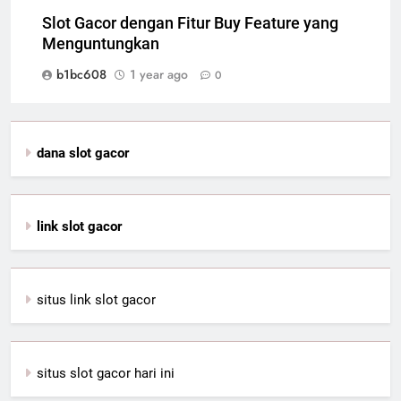
Slot Gacor dengan Fitur Buy Feature yang
Menguntungkan
b1bc608
1 year ago
0
dana slot gacor
link slot gacor
situs link slot gacor
situs slot gacor hari ini