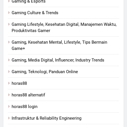
Gaming & Esports
Gaming Culture & Trends
Gaming Lifestyle, Kesehatan Digital, Manajemen Waktu,
Produktivitas Gamer
Gaming, Kesehatan Mental, Lifestyle, Tips Bermain
Game+
Gaming, Media Digital, Influencer, Industry Trends
Gaming, Teknologi, Panduan Online
horas88
horas88 alternatif
horas88 login
Infrastruktur & Reliability Engineering