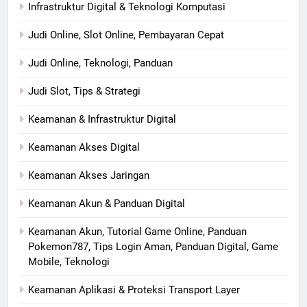
Infrastruktur Digital & Teknologi Komputasi
Judi Online, Slot Online, Pembayaran Cepat
Judi Online, Teknologi, Panduan
Judi Slot, Tips & Strategi
Keamanan & Infrastruktur Digital
Keamanan Akses Digital
Keamanan Akses Jaringan
Keamanan Akun & Panduan Digital
Keamanan Akun, Tutorial Game Online, Panduan
Pokemon787, Tips Login Aman, Panduan Digital, Game
Mobile, Teknologi
Keamanan Aplikasi & Proteksi Transport Layer