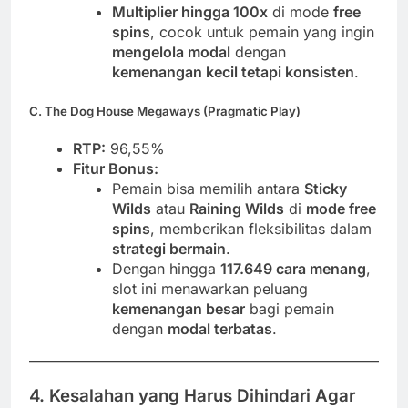
Multiplier hingga 100x
di mode
free
spins
, cocok untuk pemain yang ingin
mengelola modal
dengan
kemenangan kecil tetapi konsisten
.
C. The Dog House Megaways (Pragmatic Play)
RTP:
96,55%
Fitur Bonus:
Pemain bisa memilih antara
Sticky
Wilds
atau
Raining Wilds
di
mode free
spins
, memberikan fleksibilitas dalam
strategi bermain
.
Dengan hingga
117.649 cara menang
,
slot ini menawarkan peluang
kemenangan besar
bagi pemain
dengan
modal terbatas
.
4. Kesalahan yang Harus Dihindari Agar