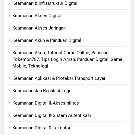
Keamanan & Infrastruktur Digital
Keamanan Akses Digital
Keamanan Akses Jaringan
Keamanan Akun & Panduan Digital
Keamanan Akun, Tutorial Game Online, Panduan
Pokemon787, Tips Login Aman, Panduan Digital, Game
Mobile, Teknologi
Keamanan Aplikasi & Proteksi Transport Layer
Keamanan dan Regulasi Togel
Keamanan Digital & Aksesibilitas
Keamanan Digital & Sistem Autentikasi
Keamanan Digital & Teknologi