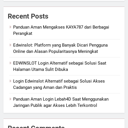
Recent Posts
Panduan Aman Mengakses KAYA787 dari Berbagai
Perangkat
Edwinslot: Platform yang Banyak Dicari Pengguna
Online dan Alasan Popularitasnya Meningkat
EDWINSLOT Login Alternatif sebagai Solusi Saat
Halaman Utama Sulit Dibuka
Login Edwinslot Alternatif sebagai Solusi Akses
Cadangan yang Aman dan Praktis
Panduan Aman Login Lebah4D Saat Menggunakan
Jaringan Publik agar Akses Lebih Terkontrol