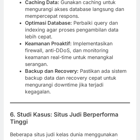
Caching Data:
Gunakan caching untuk
mengurangi akses database langsung dan
mempercepat respons.
Optimasi Database:
Perbaiki query dan
indexing agar proses pengambilan data
lebih cepat.
Keamanan Proaktif:
Implementasikan
firewall, anti-DDoS, dan monitoring
keamanan real-time untuk menangkal
serangan.
Backup dan Recovery:
Pastikan ada sistem
backup data dan recovery cepat untuk
mengurangi downtime jika terjadi
kegagalan.
6. Studi Kasus: Situs Judi Berperforma
Tinggi
Beberapa situs judi kelas dunia menggunakan