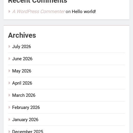
Recent Comments
A WordPress Commenter
on
Hello world!
Archives
July 2026
June 2026
May 2026
April 2026
March 2026
February 2026
January 2026
December 2025