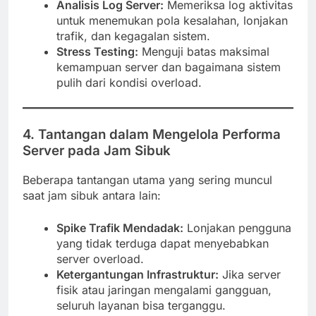
Analisis Log Server:
Memeriksa log aktivitas
untuk menemukan pola kesalahan, lonjakan
trafik, dan kegagalan sistem.
Stress Testing:
Menguji batas maksimal
kemampuan server dan bagaimana sistem
pulih dari kondisi overload.
4. Tantangan dalam Mengelola Performa
Server pada Jam Sibuk
Beberapa tantangan utama yang sering muncul
saat jam sibuk antara lain:
Spike Trafik Mendadak:
Lonjakan pengguna
yang tidak terduga dapat menyebabkan
server overload.
Ketergantungan Infrastruktur:
Jika server
fisik atau jaringan mengalami gangguan,
seluruh layanan bisa terganggu.