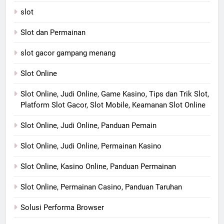
slot
Slot dan Permainan
slot gacor gampang menang
Slot Online
Slot Online, Judi Online, Game Kasino, Tips dan Trik Slot,
Platform Slot Gacor, Slot Mobile, Keamanan Slot Online
Slot Online, Judi Online, Panduan Pemain
Slot Online, Judi Online, Permainan Kasino
Slot Online, Kasino Online, Panduan Permainan
Slot Online, Permainan Casino, Panduan Taruhan
Solusi Performa Browser