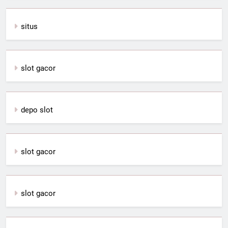
situs
slot gacor
depo slot
slot gacor
slot gacor