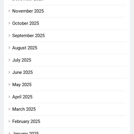
November 2025
October 2025
September 2025
August 2025
July 2025
June 2025
May 2025
April 2025
March 2025
February 2025
January 2025