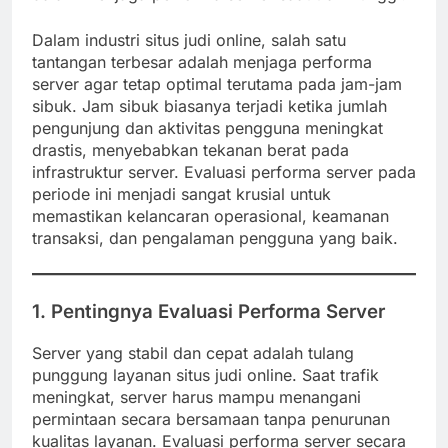
Dalam industri situs judi online, salah satu
tantangan terbesar adalah menjaga performa
server agar tetap optimal terutama pada jam-jam
sibuk. Jam sibuk biasanya terjadi ketika jumlah
pengunjung dan aktivitas pengguna meningkat
drastis, menyebabkan tekanan berat pada
infrastruktur server. Evaluasi performa server pada
periode ini menjadi sangat krusial untuk
memastikan kelancaran operasional, keamanan
transaksi, dan pengalaman pengguna yang baik.
1. Pentingnya Evaluasi Performa Server
Server yang stabil dan cepat adalah tulang
punggung layanan situs judi online. Saat trafik
meningkat, server harus mampu menangani
permintaan secara bersamaan tanpa penurunan
kualitas layanan. Evaluasi performa server secara