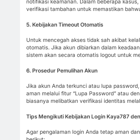
notifikasi keamanan. Dalam beberapa kasus
verifikasi tambahan untuk memastikan bahwa
5. Kebijakan Timeout Otomatis
Untuk mencegah akses tidak sah akibat kel
otomatis. Jika akun dibiarkan dalam keadaan 
sistem akan secara otomatis logout untuk 
6. Prosedur Pemulihan Akun
Jika akun Anda terkunci atau lupa passwor
aman melalui fitur “Lupa Password” atau de
biasanya melibatkan verifikasi identitas mela
Tips Mengikuti Kebijakan Login Kaya787 de
Agar pengalaman login Anda tetap aman dan 
berikut: