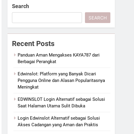
Search
SEARCH
Recent Posts
Panduan Aman Mengakses KAYA787 dari
Berbagai Perangkat
Edwinslot: Platform yang Banyak Dicari
Pengguna Online dan Alasan Popularitasnya
Meningkat
EDWINSLOT Login Alternatif sebagai Solusi
Saat Halaman Utama Sulit Dibuka
Login Edwinslot Alternatif sebagai Solusi
Akses Cadangan yang Aman dan Praktis