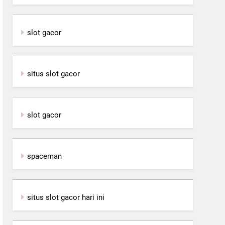
slot gacor
situs slot gacor
slot gacor
spaceman
situs slot gacor hari ini