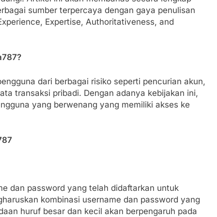
berbagai sumber terpercaya dengan gaya penulisan
Experience, Expertise, Authoritativeness, and
a787?
pengguna dari berbagai risiko seperti pencurian akun,
data transaksi pribadi. Dengan adanya kebijakan ini,
ngguna yang berwenang yang memiliki akses ke
787
 dan password yang telah didaftarkan untuk
haruskan kombinasi username dan password yang
bedaan huruf besar dan kecil akan berpengaruh pada