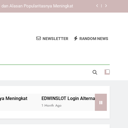
e dan Alasan Popularitasnya Meningkat
lusi Saat Halaman Utama Sulit Dibuka
 Akses Cadangan yang Aman dan Praktis
NEWSLETTER
RANDOM NEWS
es KAYA787 dari Berbagai Perangkat
e dan Alasan Popularitasnya Meningkat
u Di Smart Mum. Sumber Yang Membantu Anda Membesarkan
lusi Saat Halaman Utama Sulit Dibuka
 Akses Cadangan yang Aman dan Praktis
t
EDWINSLOT Login Alternatif sebagai Solusi Saat Hala
1 Month Ago