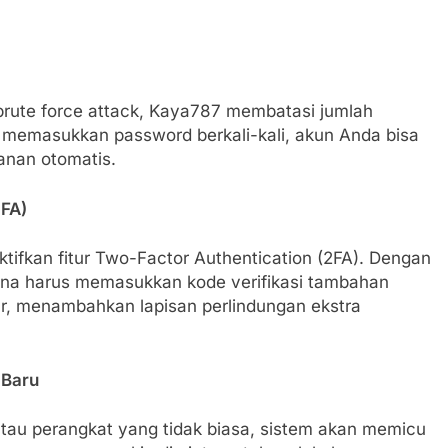
brute force attack, Kaya787 membatasi jumlah
h memasukkan password berkali-kali, akun Anda bisa
anan otomatis.
2FA)
fkan fitur Two-Factor Authentication (2FA). Dengan
na harus memasukkan kode verifikasi tambahan
tar, menambahkan lapisan perlindungan ekstra
 Baru
s atau perangkat yang tidak biasa, sistem akan memicu