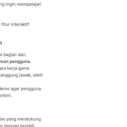
ng ingin mempelajari
itur interaktif
t
i bagian dari
laman pengguna
.
ara kerja game
anggung jawab, lebih
 demo agar pengguna
rkini.
erdas yang mendukung
an dengan kendali