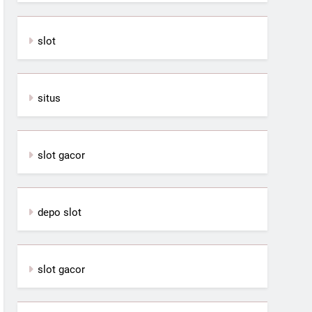
slot
situs
slot gacor
depo slot
slot gacor