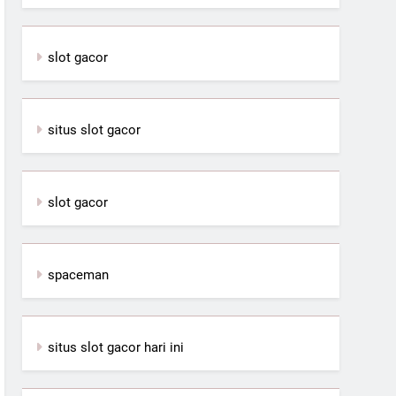
slot gacor
situs slot gacor
slot gacor
spaceman
situs slot gacor hari ini