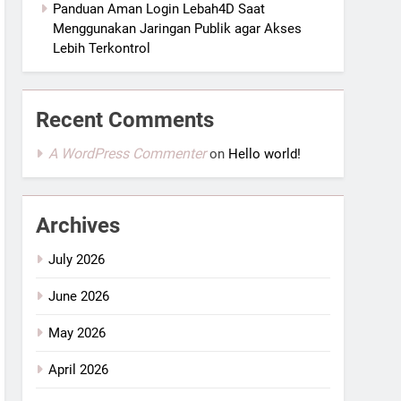
Panduan Aman Login Lebah4D Saat
Menggunakan Jaringan Publik agar Akses
Lebih Terkontrol
Recent Comments
A WordPress Commenter
on
Hello world!
Archives
July 2026
June 2026
May 2026
April 2026