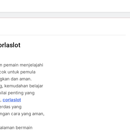
orlaslot
an pemain menjelajahi
ocok untuk pemula
gkan dan aman.
g, kemudahan belajar
ilai penting yang
t,
corlaslot
erdas yang
ngan cara yang aman,
ngalaman bermain