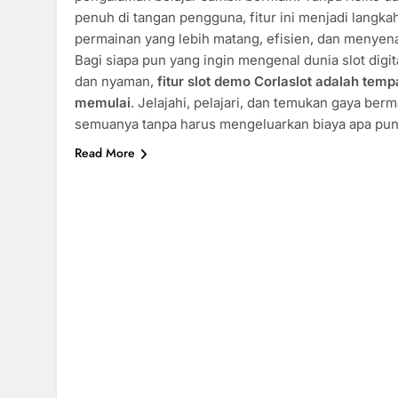
penuh di tangan pengguna, fitur ini menjadi langka
permainan yang lebih matang, efisien, dan menyen
Bagi siapa pun yang ingin mengenal dunia slot digi
dan nyaman,
fitur slot demo Corlaslot adalah temp
memulai
. Jelajahi, pelajari, dan temukan gaya ber
semuanya tanpa harus mengeluarkan biaya apa pun
Read More