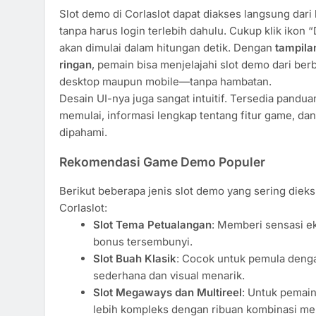
Slot demo di Corlaslot dapat diakses langsung dar
tanpa harus login terlebih dahulu. Cukup klik iko
akan dimulai dalam hitungan detik. Dengan
tampila
ringan
, pemain bisa menjelajahi slot demo dari be
desktop maupun mobile—tanpa hambatan.
Desain UI-nya juga sangat intuitif. Tersedia pandu
memulai, informasi lengkap tentang fitur game, da
dipahami.
Rekomendasi Game Demo Populer
Berikut beberapa jenis slot demo yang sering diek
Corlaslot:
Slot Tema Petualangan
: Memberi sensasi ek
bonus tersembunyi.
Slot Buah Klasik
: Cocok untuk pemula den
sederhana dan visual menarik.
Slot Megaways dan Multireel
: Untuk pemain
lebih kompleks dengan ribuan kombinasi me