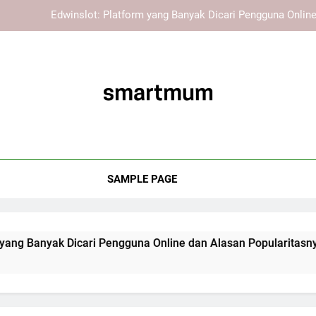
Edwinslot: Platform yang Banyak Dicari Pengguna Onlin
EDWINSLOT Login Alternatif sebagai So
Login Edwinslot Alternatif sebagai Solusi
Panduan Aman Mengaks
art Mum
Edwinslot: Platform yang Banyak Dicari Pengguna Onlin
an Tips Parenting, Gaya Hidup, Dan Inspirasi Untuk Para Ib
Keluarga.
EDWINSLOT Login Alternatif sebagai So
SAMPLE PAGE
Login Edwinslot Alternatif sebagai Solusi
k Dicari Pengguna Online dan Alasan Popularitasnya Meningka