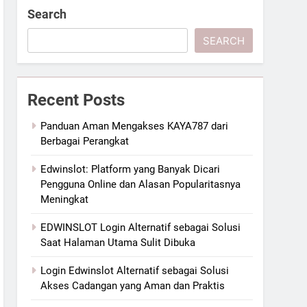
Search
SEARCH
Recent Posts
Panduan Aman Mengakses KAYA787 dari
Berbagai Perangkat
Edwinslot: Platform yang Banyak Dicari
Pengguna Online dan Alasan Popularitasnya
Meningkat
EDWINSLOT Login Alternatif sebagai Solusi
Saat Halaman Utama Sulit Dibuka
Login Edwinslot Alternatif sebagai Solusi
Akses Cadangan yang Aman dan Praktis