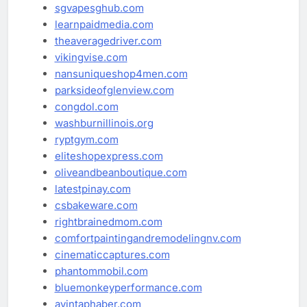
sgvapesghub.com
learnpaidmedia.com
theaveragedriver.com
vikingvise.com
nansuniqueshop4men.com
parksideofglenview.com
congdol.com
washburnillinois.org
ryptgym.com
eliteshopexpress.com
oliveandbeanboutique.com
latestpinay.com
csbakeware.com
rightbrainedmom.com
comfortpaintingandremodelingnv.com
cinematiccaptures.com
phantommobil.com
bluemonkeyperformance.com
ayintaphaber.com