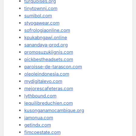
turquoises.org
tinytownnj.com
sumibol.com
styogawear.com
sofrologiaonline.com
kpukabngawi.online
sanandaya-prod.org
promosuzukiignis.com
pickbestheadsets.com
paroisse-de-tarascon.com
oleoleindonesia.com
mydigitalevo.com
mejorescafeteras.com
lythbound.com
lequilibreduchien.com
kusonganamocambique.org
jamonua.com
getindx.com
fimcoestate.com