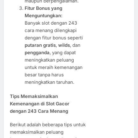
maupun berpengalaman.
Fitur Bonus yang
Menguntungkan:
Banyak slot dengan 243
cara menang dilengkapi
dengan fitur bonus seperti
putaran gratis
,
wilds
, dan
pengganda
, yang dapat
meningkatkan peluang
untuk meraih kemenangan
besar tanpa harus
meningkatkan taruhan.
Tips Memaksimalkan
Kemenangan di Slot Gacor
dengan 243 Cara Menang
Berikut adalah beberapa tips untuk
memaksimalkan peluang