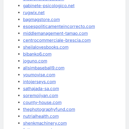
gabinete-psicologico.net
rugwix.net
bagmagstore.com
esoespoliticamenteincorrecto.com
middlemanagement-tamao.com
centrocommerciale-brescia.com
sheilalovesbooks.com
bibanko6.com
joguno.com
allsimbaseball9.com
youmovise.com
intojerseys.com
sathajada-sa.com
soremoiiyan.com
county-house.com
thephotographyfund.com
nutrialhealth.com
shenkmachinery.com