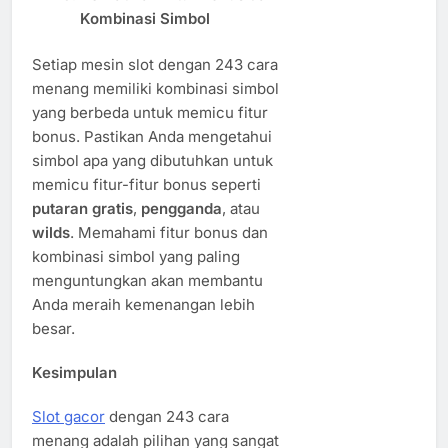
Kombinasi Simbol
Setiap mesin slot dengan 243 cara
menang memiliki kombinasi simbol
yang berbeda untuk memicu fitur
bonus. Pastikan Anda mengetahui
simbol apa yang dibutuhkan untuk
memicu fitur-fitur bonus seperti
putaran gratis
,
pengganda
, atau
wilds
. Memahami fitur bonus dan
kombinasi simbol yang paling
menguntungkan akan membantu
Anda meraih kemenangan lebih
besar.
Kesimpulan
Slot gacor
dengan 243 cara
menang adalah pilihan yang sangat