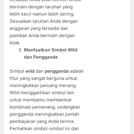
bermain dengan taruhan yang
lebih kecil namun lebih sering.
Sesuaikan taruhan Anda dengan
anggaran yang tersedia dan
pastikan Anda bermain dengan
bijak.
Manfaatkan Simbol Wild
dan Pengganda
Simbol
wild
dan
pengganda
adalah
fitur yang sangat berguna untuk
meningkatkan peluang menang.
Wild menggantikan simbol lain
untuk membantu membentuk
kombinasi pemenang, sedangkan
pengganda meningkatkan jumlah
pembayaran yang Anda terima.
Perhatikan simbol-simbol ini dan