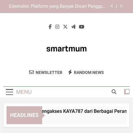
Skip
EDWINSLOT Login Alternatif sebagai Solusi Saat
to
Halaman Utama Sulit Dibuka
content
Login Edwinslot Alternatif sebagai Solusi Akses
Cadangan yang Aman dan Praktis
Panduan Aman Mengakses KAYA787 dari
Berbagai Perangkat
Edwinslot: Platform yang Banyak Dicari Pengguna
Online dan Alasan Popularitasnya Meningkat
EDWINSLOT Login Alternatif sebagai Solusi Saat
Halaman Utama Sulit Dibuka
Smart Mum
Temukan Tips Parenting, Gaya Hidup, Dan
Login Edwinslot Alternatif sebagai Solusi Akses
NEWSLETTER
RANDOM NEWS
Cadangan yang Aman dan Praktis
Inspirasi Untuk Para Ibu Di Smart Mum.
Sumber Yang Membantu Anda
MENU
Membesarkan Keluarga.
nduan Aman Mengakses KAYA787 dari Berbagai Perangkat
HEADLINES
onth Ago