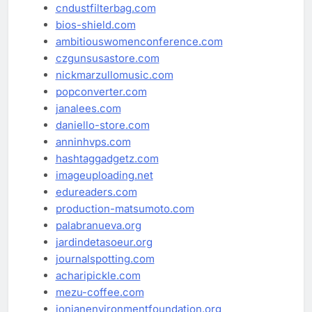
cndustfilterbag.com
bios-shield.com
ambitiouswomenconference.com
czgunsusastore.com
nickmarzullomusic.com
popconverter.com
janalees.com
daniello-store.com
anninhvps.com
hashtaggadgetz.com
imageuploading.net
edureaders.com
production-matsumoto.com
palabranueva.org
jardindetasoeur.org
journalspotting.com
acharipickle.com
mezu-coffee.com
ionianenvironmentfoundation.org