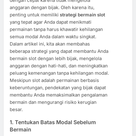
dengan cepat karena tidak mengelola
anggaran dengan bijak. Oleh karena itu,
penting untuk memiliki
strategi bermain slot
yang tepat agar Anda dapat menikmati
permainan tanpa harus khawatir kehilangan
semua modal Anda dalam waktu singkat.
Dalam artikel ini, kita akan membahas
beberapa strategi yang dapat membantu Anda
bermain slot dengan lebih bijak, mengelola
anggaran dengan hati-hati, dan meningkatkan
peluang kemenangan tanpa kehilangan modal.
Meskipun slot adalah permainan berbasis
keberuntungan, pendekatan yang bijak dapat
membantu Anda memaksimalkan pengalaman
bermain dan mengurangi risiko kerugian
besar.
1.
Tentukan Batas Modal Sebelum
Bermain