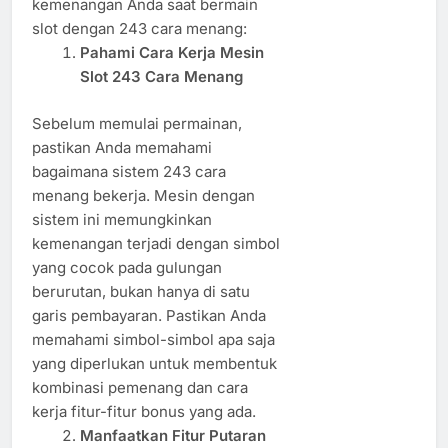
kemenangan Anda saat bermain
slot dengan 243 cara menang:
Pahami Cara Kerja Mesin
Slot 243 Cara Menang
Sebelum memulai permainan,
pastikan Anda memahami
bagaimana sistem 243 cara
menang bekerja. Mesin dengan
sistem ini memungkinkan
kemenangan terjadi dengan simbol
yang cocok pada gulungan
berurutan, bukan hanya di satu
garis pembayaran. Pastikan Anda
memahami simbol-simbol apa saja
yang diperlukan untuk membentuk
kombinasi pemenang dan cara
kerja fitur-fitur bonus yang ada.
Manfaatkan Fitur Putaran