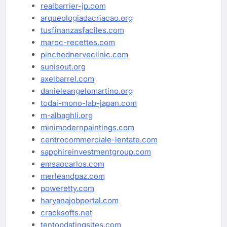
realbarrier-jp.com
arqueologiadacriacao.org
tusfinanzasfaciles.com
maroc-recettes.com
pinchednerveclinic.com
sunisout.org
axelbarrel.com
danieleangelomartino.org
todai-mono-lab-japan.com
m-albaghli.org
minimodernpaintings.com
centrocommerciale-lentate.com
sapphireinvestmentgroup.com
emsaocarlos.com
merleandpaz.com
poweretty.com
haryanajobportal.com
cracksofts.net
tentopdatingsites.com