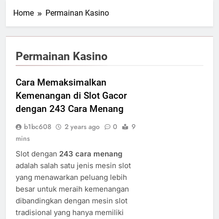
Home
Permainan Kasino
Permainan Kasino
Cara Memaksimalkan
Kemenangan di Slot Gacor
dengan 243 Cara Menang
b1bc608
2 years ago
0
9
mins
Slot dengan
243 cara menang
adalah salah satu jenis mesin slot
yang menawarkan peluang lebih
besar untuk meraih kemenangan
dibandingkan dengan mesin slot
tradisional yang hanya memiliki