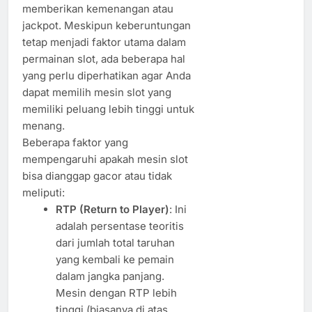
memberikan kemenangan atau
jackpot. Meskipun keberuntungan
tetap menjadi faktor utama dalam
permainan slot, ada beberapa hal
yang perlu diperhatikan agar Anda
dapat memilih mesin slot yang
memiliki peluang lebih tinggi untuk
menang.
Beberapa faktor yang
mempengaruhi apakah mesin slot
bisa dianggap gacor atau tidak
meliputi:
RTP (Return to Player)
: Ini
adalah persentase teoritis
dari jumlah total taruhan
yang kembali ke pemain
dalam jangka panjang.
Mesin dengan RTP lebih
tinggi (biasanya di atas