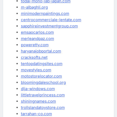
todai-mono-lab-japan.com
m-albaghli.org
minimodernpaintings.com
centrocommerciale-lentate.com
sapphireinvestmentgroup.com
emsaocarlos.com
merleandpaz.com
poweretty.com
haryanajobportal.com
cracksofts.net
tentopdatingsites.com
movestyles.com
motostorelocator.com
bloomingdaleschool.org
dlja-windows.com
littletravelprincess.com
shiningnames.com
trollslandatoystore.com
tarrahan-co.com