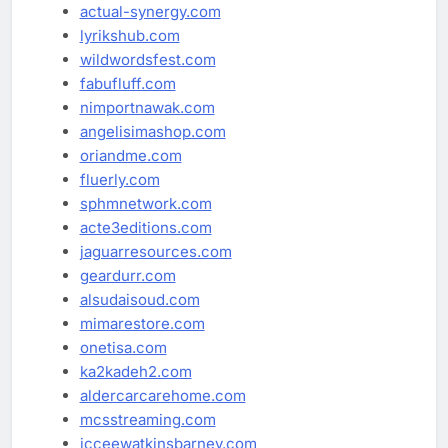
actual-synergy.com
lyrikshub.com
wildwordsfest.com
fabufluff.com
nimportnawak.com
angelisimashop.com
oriandme.com
fluerly.com
sphmnetwork.com
acte3editions.com
jaguarresources.com
geardurr.com
alsudaisoud.com
mimarestore.com
onetisa.com
ka2kadeh2.com
aldercarcarehome.com
mcsstreaming.com
jcceewatkinsbarney.com