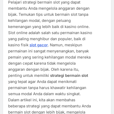
Pelajari strategi bermain slot yang dapat
membantu Anda mengelola anggaran dengan
bijak. Temukan tips untuk bermain slot tanpa
kehilangan modal, dengan peluang
kemenangan yang lebih baik di kasino online.
Slot online adalah salah satu permainan kasino
yang paling menghibur dan populer, baik di
kasino fisik
slot gacor
. Namun, meskipun
permainan ini sangat menyenangkan, banyak
pemain yang sering kehilangan modal mereka
dengan cepat karena tidak mengelola
anggaran dengan bijak. Oleh karena itu,
penting untuk memiliki
strategi bermain slot
yang tepat agar Anda dapat menikmati
permainan tanpa harus khawatir kehilangan
semua modal Anda dalam waktu singkat.
Dalam artikel ini, kita akan membahas
beberapa strategi yang dapat membantu Anda
bermain slot dengan lebih bijak, mengelola