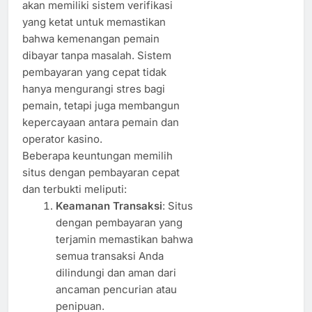
akan memiliki sistem verifikasi
yang ketat untuk memastikan
bahwa kemenangan pemain
dibayar tanpa masalah. Sistem
pembayaran yang cepat tidak
hanya mengurangi stres bagi
pemain, tetapi juga membangun
kepercayaan antara pemain dan
operator kasino.
Beberapa keuntungan memilih
situs dengan pembayaran cepat
dan terbukti meliputi:
Keamanan Transaksi
: Situs
dengan pembayaran yang
terjamin memastikan bahwa
semua transaksi Anda
dilindungi dan aman dari
ancaman pencurian atau
penipuan.