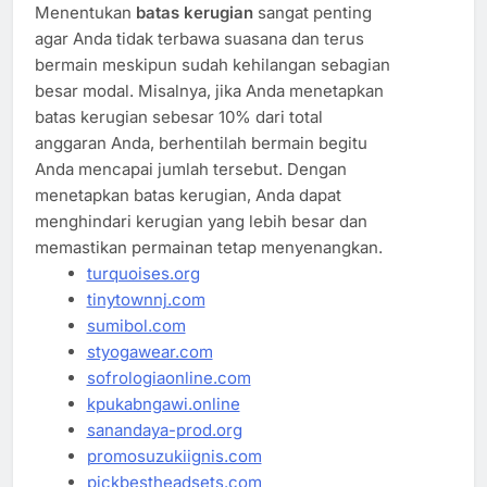
Menentukan
batas kerugian
sangat penting
agar Anda tidak terbawa suasana dan terus
bermain meskipun sudah kehilangan sebagian
besar modal. Misalnya, jika Anda menetapkan
batas kerugian sebesar 10% dari total
anggaran Anda, berhentilah bermain begitu
Anda mencapai jumlah tersebut. Dengan
menetapkan batas kerugian, Anda dapat
menghindari kerugian yang lebih besar dan
memastikan permainan tetap menyenangkan.
turquoises.org
tinytownnj.com
sumibol.com
styogawear.com
sofrologiaonline.com
kpukabngawi.online
sanandaya-prod.org
promosuzukiignis.com
pickbestheadsets.com