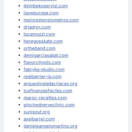
iklimbekoservisi.com
iseweurope.com
mejorestensiometros.com
drjaqlyn.com
lpcamozzi.com
heregoeskate.com
ortheband.com
demigarciasabat.com
flavorcityoils.com
fabryka-studio.com
realbarrier-jp.com
arqueologiadacriacao.org
tusfinanzasfaciles.com
maroc-recettes.com
pinchednerveclinic.com
sunisout.org
axelbarrel.com
danieleangelomartino.org