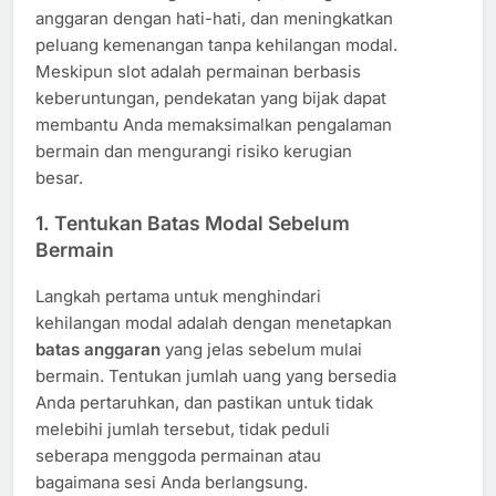
anggaran dengan hati-hati, dan meningkatkan
peluang kemenangan tanpa kehilangan modal.
Meskipun slot adalah permainan berbasis
keberuntungan, pendekatan yang bijak dapat
membantu Anda memaksimalkan pengalaman
bermain dan mengurangi risiko kerugian
besar.
1.
Tentukan Batas Modal Sebelum
Bermain
Langkah pertama untuk menghindari
kehilangan modal adalah dengan menetapkan
batas anggaran
yang jelas sebelum mulai
bermain. Tentukan jumlah uang yang bersedia
Anda pertaruhkan, dan pastikan untuk tidak
melebihi jumlah tersebut, tidak peduli
seberapa menggoda permainan atau
bagaimana sesi Anda berlangsung.