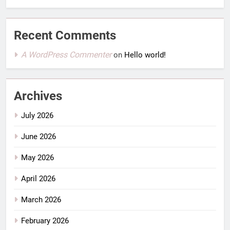
Recent Comments
A WordPress Commenter
on
Hello world!
Archives
July 2026
June 2026
May 2026
April 2026
March 2026
February 2026