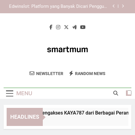
Skip
EDWINSLOT Login Alternatif sebagai Solusi Saat
to
Halaman Utama Sulit Dibuka
content
Login Edwinslot Alternatif sebagai Solusi Akses
Cadangan yang Aman dan Praktis
Panduan Aman Mengakses KAYA787 dari
Berbagai Perangkat
Edwinslot: Platform yang Banyak Dicari Pengguna
Online dan Alasan Popularitasnya Meningkat
EDWINSLOT Login Alternatif sebagai Solusi Saat
Halaman Utama Sulit Dibuka
Smart Mum
Temukan Tips Parenting, Gaya Hidup, Dan
Login Edwinslot Alternatif sebagai Solusi Akses
NEWSLETTER
RANDOM NEWS
Cadangan yang Aman dan Praktis
Inspirasi Untuk Para Ibu Di Smart Mum.
Sumber Yang Membantu Anda
MENU
Membesarkan Keluarga.
nduan Aman Mengakses KAYA787 dari Berbagai Perangkat
HEADLINES
Month Ago