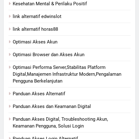
Kesehatan Mental & Perilaku Positif
link alternatif edwinslot
link alternatif horas88
Optimasi Akses Akun
Optimasi Browser dan Akses Akun
Optimasi Performa Server,Stabilitas Platform
Digital,Manajemen Infrastruktur Modern,Pengalaman
Pengguna Berkelanjutan
Panduan Akses Alternatif
Panduan Akses dan Keamanan Digital
Panduan Akses Digital, Troubleshooting Akun,
Keamanan Pengguna, Solusi Login
Panduan Akses Login Alternatif