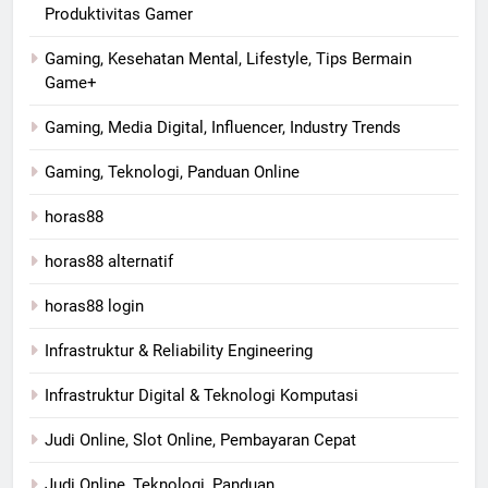
Produktivitas Gamer
Gaming, Kesehatan Mental, Lifestyle, Tips Bermain
Game+
Gaming, Media Digital, Influencer, Industry Trends
Gaming, Teknologi, Panduan Online
horas88
horas88 alternatif
horas88 login
Infrastruktur & Reliability Engineering
Infrastruktur Digital & Teknologi Komputasi
Judi Online, Slot Online, Pembayaran Cepat
Judi Online, Teknologi, Panduan