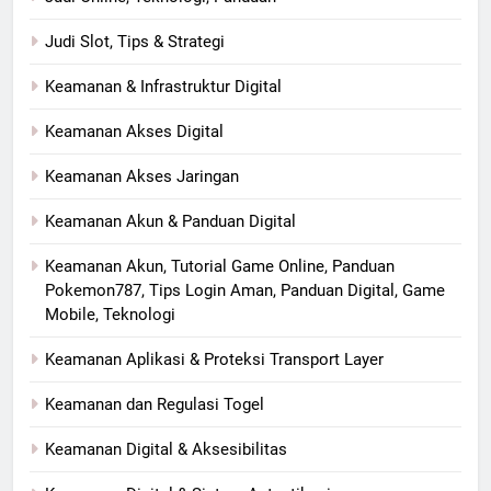
Judi Slot, Tips & Strategi
Keamanan & Infrastruktur Digital
Keamanan Akses Digital
Keamanan Akses Jaringan
Keamanan Akun & Panduan Digital
Keamanan Akun, Tutorial Game Online, Panduan
Pokemon787, Tips Login Aman, Panduan Digital, Game
Mobile, Teknologi
Keamanan Aplikasi & Proteksi Transport Layer
Keamanan dan Regulasi Togel
Keamanan Digital & Aksesibilitas