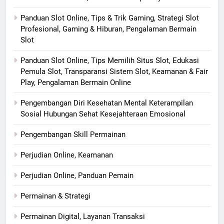
Panduan Slot Online, Tips & Trik Gaming, Strategi Slot
Profesional, Gaming & Hiburan, Pengalaman Bermain
Slot
Panduan Slot Online, Tips Memilih Situs Slot, Edukasi
Pemula Slot, Transparansi Sistem Slot, Keamanan & Fair
Play, Pengalaman Bermain Online
Pengembangan Diri Kesehatan Mental Keterampilan
Sosial Hubungan Sehat Kesejahteraan Emosional
Pengembangan Skill Permainan
Perjudian Online, Keamanan
Perjudian Online, Panduan Pemain
Permainan & Strategi
Permainan Digital, Layanan Transaksi