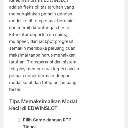
Kelebihan utama EDWINSLOT
adalah fleksibilitas taruhan yang
memungkinkan pemain dengan
modal kecil tetap dapat bermain
dan meraih keuntungan besar.
Fitur-fitur seperti free spins,
multiplier, dan jackpot progresif
semakin membuka peluang cuan
maksimal tanpa harus menaikkan
taruhan. Transparansi dan sistem
fair play memperkuat kepercayaan
pemain untuk bermain dengan
modal kecil dan tetap berpeluang
besar.
Tips Memaksimalkan Modal
Kecil di EDWINSLOT
Pilih Game dengan RTP
Tinggi