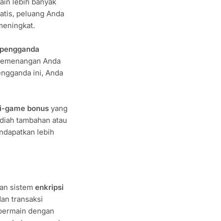
in lebih banyak
atis, peluang Anda
meningkat.
pengganda
 kemenangan Anda
ngganda ini, Anda
i-game bonus
yang
diah tambahan atau
ndapatkan lebih
gan sistem
enkripsi
dan transaksi
 bermain dengan