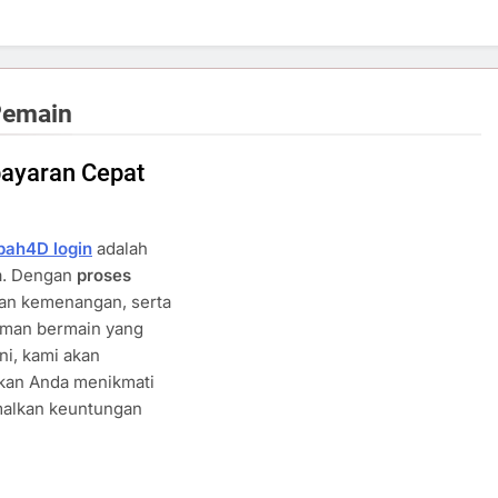
 Pemain
bayaran Cepat
bah4D login
adalah
a. Dengan
proses
an kemenangan, serta
man bermain yang
ni, kami akan
an Anda menikmati
malkan keuntungan