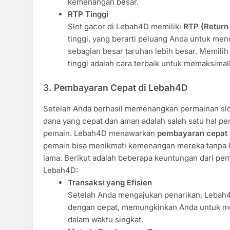
kemenangan besar.
RTP Tinggi
Slot gacor di Lebah4D memiliki
RTP (Return 
tinggi, yang berarti peluang Anda untuk me
sebagian besar taruhan lebih besar. Memilih
tinggi adalah cara terbaik untuk memaksima
3.
Pembayaran Cepat di Lebah4D
Setelah Anda berhasil memenangkan permainan slo
dana yang cepat dan aman adalah salah satu hal pen
pemain. Lebah4D menawarkan
pembayaran cepat
pemain bisa menikmati kemenangan mereka tanpa
lama. Berikut adalah beberapa keuntungan dari pe
Lebah4D:
Transaksi yang Efisien
Setelah Anda mengajukan penarikan, Leba
dengan cepat, memungkinkan Anda untuk 
dalam waktu singkat.