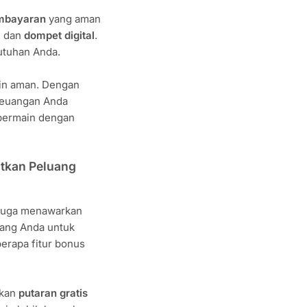
mbayaran
yang aman
, dan
dompet digital
.
utuhan Anda.
in aman. Dengan
 keuangan Anda
 bermain dengan
tkan Peluang
 juga menawarkan
ang Anda untuk
erapa fitur bonus
rkan
putaran gratis