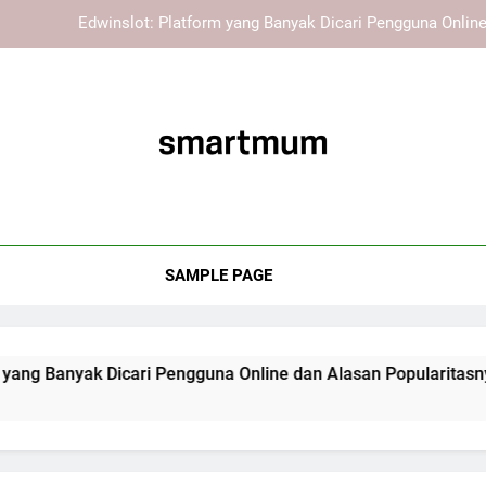
Edwinslot: Platform yang Banyak Dicari Pengguna Onlin
EDWINSLOT Login Alternatif sebagai So
Login Edwinslot Alternatif sebagai Solusi
Panduan Aman Mengaks
art Mum
Edwinslot: Platform yang Banyak Dicari Pengguna Onlin
an Tips Parenting, Gaya Hidup, Dan Inspirasi Untuk Para Ib
Keluarga.
EDWINSLOT Login Alternatif sebagai So
SAMPLE PAGE
Login Edwinslot Alternatif sebagai Solusi
k Dicari Pengguna Online dan Alasan Popularitasnya Meningka