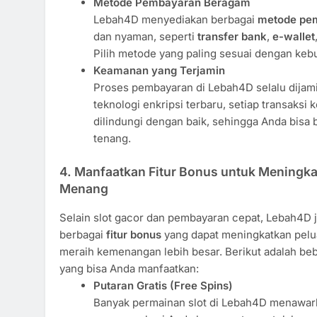
Metode Pembayaran Beragam
Lebah4D menyediakan berbagai
metode pe
dan nyaman, seperti
transfer bank
,
e-wallet
Pilih metode yang paling sesuai dengan keb
Keamanan yang Terjamin
Proses pembayaran di Lebah4D selalu dijam
teknologi enkripsi terbaru, setiap transaksi
dilindungi dengan baik, sehingga Anda bisa
tenang.
4.
Manfaatkan Fitur Bonus untuk Meningka
Menang
Selain slot gacor dan pembayaran cepat, Lebah4D
berbagai
fitur bonus
yang dapat meningkatkan pelu
meraih kemenangan lebih besar. Berikut adalah beb
yang bisa Anda manfaatkan:
Putaran Gratis (Free Spins)
Banyak permainan slot di Lebah4D menawa