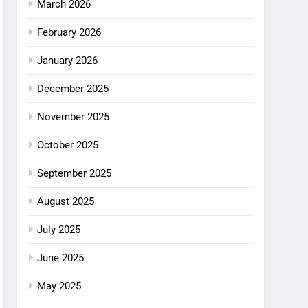
March 2026
February 2026
January 2026
December 2025
November 2025
October 2025
September 2025
August 2025
July 2025
June 2025
May 2025