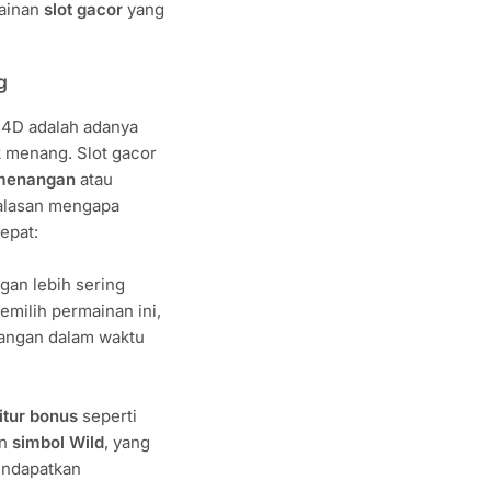
mainan
slot gacor
yang
g
h4D adalah adanya
 menang. Slot gacor
menangan
atau
 alasan mengapa
epat:
an lebih sering
milih permainan ini,
angan dalam waktu
itur bonus
seperti
an
simbol Wild
, yang
endapatkan