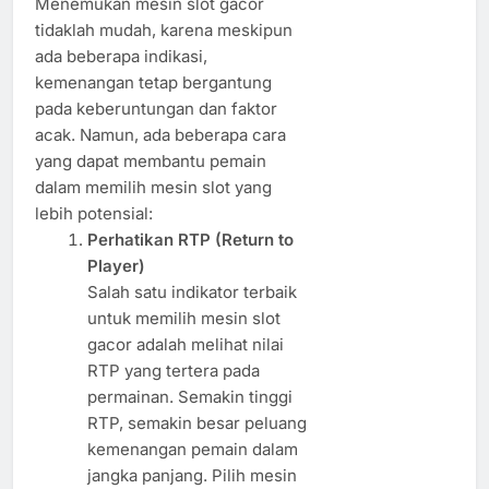
Menemukan mesin slot gacor
tidaklah mudah, karena meskipun
ada beberapa indikasi,
kemenangan tetap bergantung
pada keberuntungan dan faktor
acak. Namun, ada beberapa cara
yang dapat membantu pemain
dalam memilih mesin slot yang
lebih potensial:
Perhatikan RTP (Return to
Player)
Salah satu indikator terbaik
untuk memilih mesin slot
gacor adalah melihat nilai
RTP yang tertera pada
permainan. Semakin tinggi
RTP, semakin besar peluang
kemenangan pemain dalam
jangka panjang. Pilih mesin