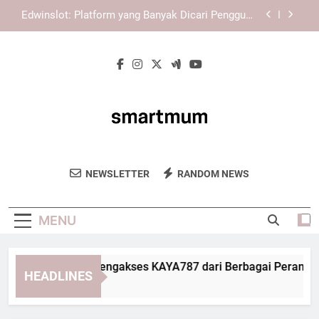
Skip
EDWINSLOT Login Alternatif sebagai Solusi Saat
to
Halaman Utama Sulit Dibuka
content
Login Edwinslot Alternatif sebagai Solusi Akses
Cadangan yang Aman dan Praktis
Panduan Aman Mengakses KAYA787 dari
Berbagai Perangkat
Edwinslot: Platform yang Banyak Dicari Pengguna
Online dan Alasan Popularitasnya Meningkat
EDWINSLOT Login Alternatif sebagai Solusi Saat
Halaman Utama Sulit Dibuka
Smart Mum
Temukan Tips Parenting, Gaya Hidup, Dan
Login Edwinslot Alternatif sebagai Solusi Akses
NEWSLETTER
RANDOM NEWS
Cadangan yang Aman dan Praktis
Inspirasi Untuk Para Ibu Di Smart Mum.
Sumber Yang Membantu Anda
MENU
Membesarkan Keluarga.
nduan Aman Mengakses KAYA787 dari Berbagai Perangkat
HEADLINES
Weeks Ago