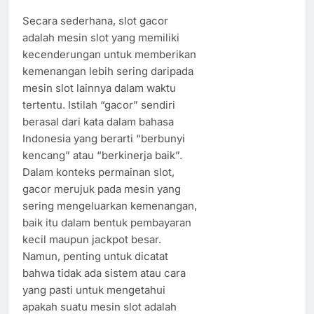
Secara sederhana, slot gacor
adalah mesin slot yang memiliki
kecenderungan untuk memberikan
kemenangan lebih sering daripada
mesin slot lainnya dalam waktu
tertentu. Istilah “gacor” sendiri
berasal dari kata dalam bahasa
Indonesia yang berarti “berbunyi
kencang” atau “berkinerja baik”.
Dalam konteks permainan slot,
gacor merujuk pada mesin yang
sering mengeluarkan kemenangan,
baik itu dalam bentuk pembayaran
kecil maupun jackpot besar.
Namun, penting untuk dicatat
bahwa tidak ada sistem atau cara
yang pasti untuk mengetahui
apakah suatu mesin slot adalah