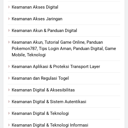
Keamanan Akses Digital
Keamanan Akses Jaringan
Keamanan Akun & Panduan Digital
Keamanan Akun, Tutorial Game Online, Panduan
Pokemon787, Tips Login Aman, Panduan Digital, Game
Mobile, Teknologi
Keamanan Aplikasi & Proteksi Transport Layer
Keamanan dan Regulasi Togel
Keamanan Digital & Aksesibilitas
Keamanan Digital & Sistem Autentikasi
Keamanan Digital & Teknologi
Keamanan Digital & Teknologi Informasi