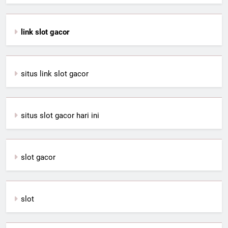
link slot gacor
situs link slot gacor
situs slot gacor hari ini
slot gacor
slot