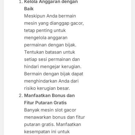
Kelola Anggaran dengan
Baik
Meskipun Anda bermain
mesin yang dianggap gacor,
tetap penting untuk
mengelola anggaran
permainan dengan bijak.
Tentukan batasan untuk
setiap sesi permainan dan
hindari mengejar kerugian.
Bermain dengan bijak dapat
menghindarkan Anda dari
risiko kerugian besar.
Manfaatkan Bonus dan
Fitur Putaran Gratis
Banyak mesin slot gacor
menawarkan bonus dan fitur
putaran gratis. Manfaatkan
kesempatan ini untuk