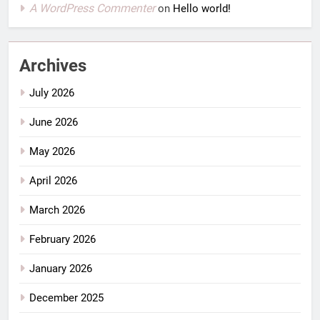
A WordPress Commenter
on
Hello world!
Archives
July 2026
June 2026
May 2026
April 2026
March 2026
February 2026
January 2026
December 2025