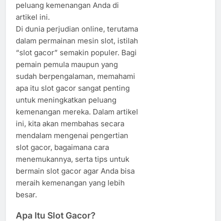
peluang kemenangan Anda di
artikel ini.
Di dunia perjudian online, terutama
dalam permainan mesin slot, istilah
“slot gacor” semakin populer. Bagi
pemain pemula maupun yang
sudah berpengalaman, memahami
apa itu slot gacor sangat penting
untuk meningkatkan peluang
kemenangan mereka. Dalam artikel
ini, kita akan membahas secara
mendalam mengenai pengertian
slot gacor, bagaimana cara
menemukannya, serta tips untuk
bermain slot gacor agar Anda bisa
meraih kemenangan yang lebih
besar.
Apa Itu Slot Gacor?