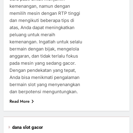
kemenangan, namun dengan
memilih mesin dengan RTP tinggi
dan mengikuti beberapa tips di
atas, Anda dapat meningkatkan
peluang untuk meraih
kemenangan. Ingatlah untuk selalu
bermain dengan bijak, mengelola
anggaran, dan tidak terlalu fokus
pada mesin yang sedang gacor.
Dengan pendekatan yang tepat,
Anda bisa menikmati pengalaman
bermain slot yang menyenangkan
dan berpotensi menguntungkan.
Read More
dana slot gacor