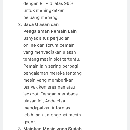
dengan RTP di atas 96%
untuk meningkatkan
peluang menang.
Baca Ulasan dan
Pengalaman Pemain Lain
Banyak situs perjudian
online dan forum pemain
yang menyediakan ulasan
tentang mesin slot tertentu.
Pemain lain sering berbagi
pengalaman mereka tentang
mesin yang memberikan
banyak kemenangan atau
jackpot. Dengan membaca
ulasan ini, Anda bisa
mendapatkan informasi
lebih lanjut mengenai mesin
gacor.
Mainkan Mesin yang Sudah