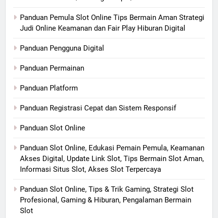
Panduan Pemula Slot Online Tips Bermain Aman Strategi
Judi Online Keamanan dan Fair Play Hiburan Digital
Panduan Pengguna Digital
Panduan Permainan
Panduan Platform
Panduan Registrasi Cepat dan Sistem Responsif
Panduan Slot Online
Panduan Slot Online, Edukasi Pemain Pemula, Keamanan
Akses Digital, Update Link Slot, Tips Bermain Slot Aman,
Informasi Situs Slot, Akses Slot Terpercaya
Panduan Slot Online, Tips & Trik Gaming, Strategi Slot
Profesional, Gaming & Hiburan, Pengalaman Bermain
Slot