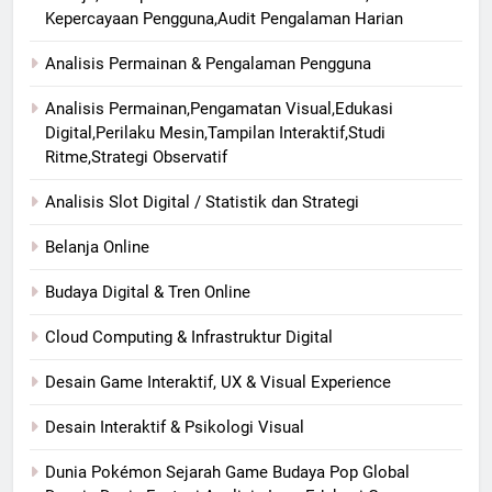
Kepercayaan Pengguna,Audit Pengalaman Harian
Analisis Permainan & Pengalaman Pengguna
Analisis Permainan,Pengamatan Visual,Edukasi
Digital,Perilaku Mesin,Tampilan Interaktif,Studi
Ritme,Strategi Observatif
Analisis Slot Digital / Statistik dan Strategi
Belanja Online
Budaya Digital & Tren Online
Cloud Computing & Infrastruktur Digital
Desain Game Interaktif, UX & Visual Experience
Desain Interaktif & Psikologi Visual
Dunia Pokémon Sejarah Game Budaya Pop Global