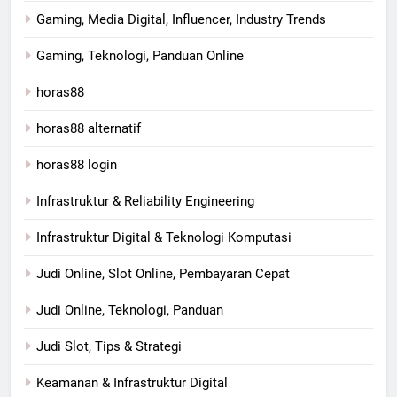
Gaming, Media Digital, Influencer, Industry Trends
Gaming, Teknologi, Panduan Online
horas88
horas88 alternatif
horas88 login
Infrastruktur & Reliability Engineering
Infrastruktur Digital & Teknologi Komputasi
Judi Online, Slot Online, Pembayaran Cepat
Judi Online, Teknologi, Panduan
Judi Slot, Tips & Strategi
Keamanan & Infrastruktur Digital