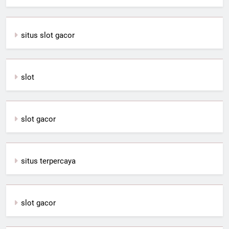
situs slot gacor
slot
slot gacor
situs terpercaya
slot gacor