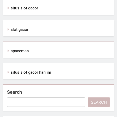
situs slot gacor
slot gacor
spaceman
situs slot gacor hari ini
Search
SEARCH