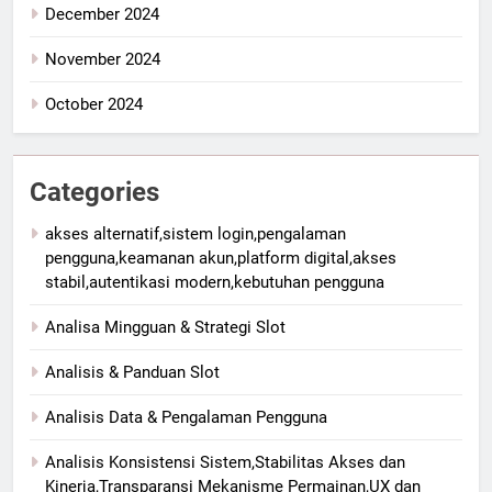
December 2024
November 2024
October 2024
Categories
akses alternatif,sistem login,pengalaman
pengguna,keamanan akun,platform digital,akses
stabil,autentikasi modern,kebutuhan pengguna
Analisa Mingguan & Strategi Slot
Analisis & Panduan Slot
Analisis Data & Pengalaman Pengguna
Analisis Konsistensi Sistem,Stabilitas Akses dan
Kinerja,Transparansi Mekanisme Permainan,UX dan