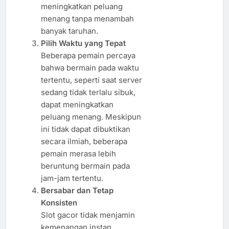
meningkatkan peluang
menang tanpa menambah
banyak taruhan.
Pilih Waktu yang Tepat
Beberapa pemain percaya
bahwa bermain pada waktu
tertentu, seperti saat server
sedang tidak terlalu sibuk,
dapat meningkatkan
peluang menang. Meskipun
ini tidak dapat dibuktikan
secara ilmiah, beberapa
pemain merasa lebih
beruntung bermain pada
jam-jam tertentu.
Bersabar dan Tetap
Konsisten
Slot gacor tidak menjamin
kemenangan instan,