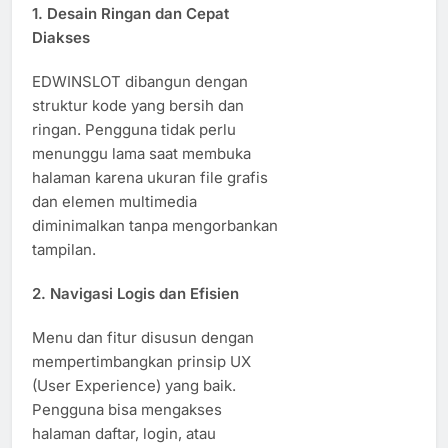
1.
Desain Ringan dan Cepat
Diakses
EDWINSLOT dibangun dengan
struktur kode yang bersih dan
ringan. Pengguna tidak perlu
menunggu lama saat membuka
halaman karena ukuran file grafis
dan elemen multimedia
diminimalkan tanpa mengorbankan
tampilan.
2.
Navigasi Logis dan Efisien
Menu dan fitur disusun dengan
mempertimbangkan prinsip UX
(User Experience) yang baik.
Pengguna bisa mengakses
halaman daftar, login, atau