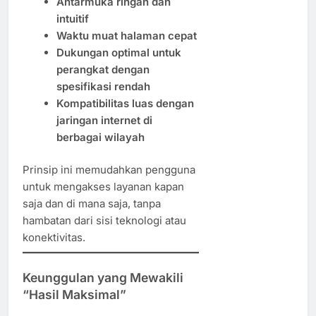
Antarmuka ringan dan
intuitif
Waktu muat halaman cepat
Dukungan optimal untuk
perangkat dengan
spesifikasi rendah
Kompatibilitas luas dengan
jaringan internet di
berbagai wilayah
Prinsip ini memudahkan pengguna
untuk mengakses layanan kapan
saja dan di mana saja, tanpa
hambatan dari sisi teknologi atau
konektivitas.
Keunggulan yang Mewakili
“Hasil Maksimal”