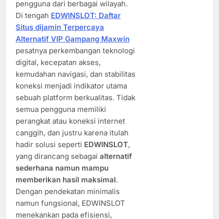
pengguna dari berbagai wilayah.
Di tengah
EDWINSLOT: Daftar
Situs dijamin Terpercaya
Alternatif VIP Gampang Maxwin
pesatnya perkembangan teknologi
digital, kecepatan akses,
kemudahan navigasi, dan stabilitas
koneksi menjadi indikator utama
sebuah platform berkualitas. Tidak
semua pengguna memiliki
perangkat atau koneksi internet
canggih, dan justru karena itulah
hadir solusi seperti
EDWINSLOT
,
yang dirancang sebagai
alternatif
sederhana namun mampu
memberikan hasil maksimal
.
Dengan pendekatan minimalis
namun fungsional, EDWINSLOT
menekankan pada efisiensi,