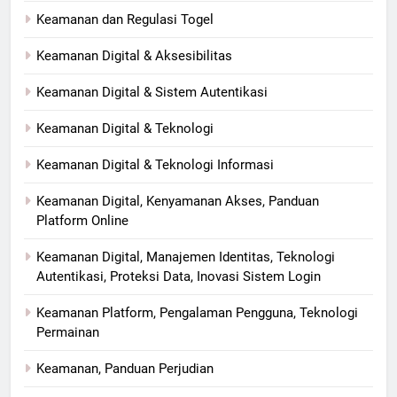
Keamanan dan Regulasi Togel
Keamanan Digital & Aksesibilitas
Keamanan Digital & Sistem Autentikasi
Keamanan Digital & Teknologi
Keamanan Digital & Teknologi Informasi
Keamanan Digital, Kenyamanan Akses, Panduan
Platform Online
Keamanan Digital, Manajemen Identitas, Teknologi
Autentikasi, Proteksi Data, Inovasi Sistem Login
Keamanan Platform, Pengalaman Pengguna, Teknologi
Permainan
Keamanan, Panduan Perjudian