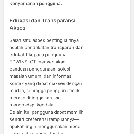
kenyamanan pengguna
.
Edukasi dan Transparansi
Akses
Salah satu aspek penting lainnya
adalah pendekatan
transparan dan
edukatif
kepada pengguna.
EDWINSLOT menyediakan
panduan penggunaan, solusi
masalah umum, dan informasi
kontak yang dapat diakses dengan
mudah, sehingga pengguna tidak
merasa ditinggalkan saat
menghadapi kendala.
Selain itu, pengguna dapat memilih
sendiri preferensi tampilannya—
apakah ingin menggunakan mode
ringan atau mode standar,