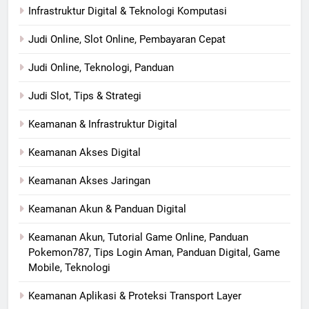
Infrastruktur Digital & Teknologi Komputasi
Judi Online, Slot Online, Pembayaran Cepat
Judi Online, Teknologi, Panduan
Judi Slot, Tips & Strategi
Keamanan & Infrastruktur Digital
Keamanan Akses Digital
Keamanan Akses Jaringan
Keamanan Akun & Panduan Digital
Keamanan Akun, Tutorial Game Online, Panduan
Pokemon787, Tips Login Aman, Panduan Digital, Game
Mobile, Teknologi
Keamanan Aplikasi & Proteksi Transport Layer