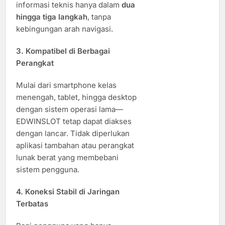
informasi teknis hanya dalam
dua
hingga tiga langkah
, tanpa
kebingungan arah navigasi.
3.
Kompatibel di Berbagai
Perangkat
Mulai dari smartphone kelas
menengah, tablet, hingga desktop
dengan sistem operasi lama—
EDWINSLOT tetap dapat diakses
dengan lancar. Tidak diperlukan
aplikasi tambahan atau perangkat
lunak berat yang membebani
sistem pengguna.
4.
Koneksi Stabil di Jaringan
Terbatas