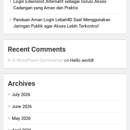
Login Edwinslot Alternatif sebagai Solusi Akses
Cadangan yang Aman dan Praktis
Panduan Aman Login Lebah4D Saat Menggunakan
Jaringan Publik agar Akses Lebih Terkontrol
Recent Comments
A WordPress Commenter
on
Hello world!
Archives
July 2026
June 2026
May 2026