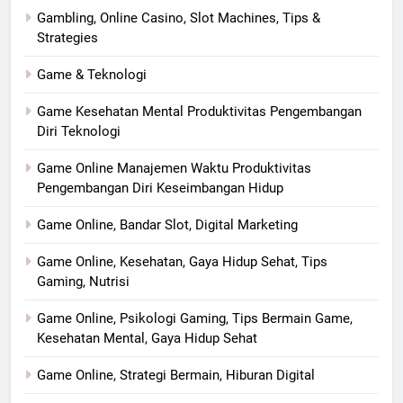
Gambling, Online Casino, Slot Machines, Tips &
Strategies
Game & Teknologi
Game Kesehatan Mental Produktivitas Pengembangan
Diri Teknologi
Game Online Manajemen Waktu Produktivitas
Pengembangan Diri Keseimbangan Hidup
Game Online, Bandar Slot, Digital Marketing
Game Online, Kesehatan, Gaya Hidup Sehat, Tips
Gaming, Nutrisi
Game Online, Psikologi Gaming, Tips Bermain Game,
Kesehatan Mental, Gaya Hidup Sehat
Game Online, Strategi Bermain, Hiburan Digital