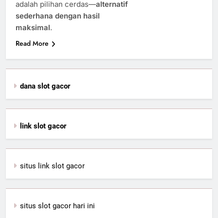
adalah pilihan cerdas—
alternatif
sederhana dengan hasil
maksimal
.
Read More
dana slot gacor
link slot gacor
situs link slot gacor
situs slot gacor hari ini