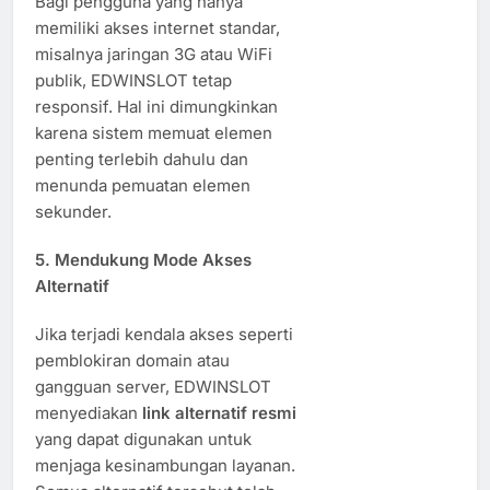
Bagi pengguna yang hanya
memiliki akses internet standar,
misalnya jaringan 3G atau WiFi
publik, EDWINSLOT tetap
responsif. Hal ini dimungkinkan
karena sistem memuat elemen
penting terlebih dahulu dan
menunda pemuatan elemen
sekunder.
5.
Mendukung Mode Akses
Alternatif
Jika terjadi kendala akses seperti
pemblokiran domain atau
gangguan server, EDWINSLOT
menyediakan
link alternatif resmi
yang dapat digunakan untuk
menjaga kesinambungan layanan.