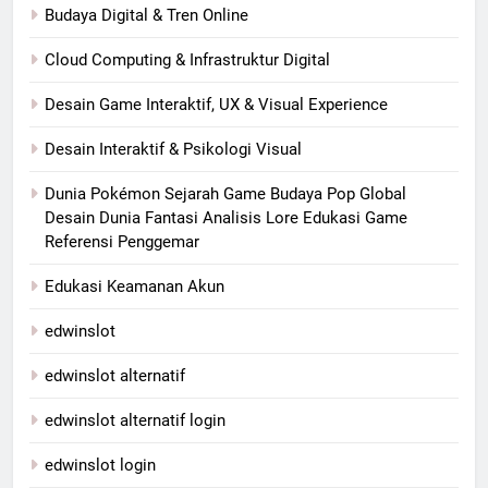
Budaya Digital & Tren Online
Cloud Computing & Infrastruktur Digital
Desain Game Interaktif, UX & Visual Experience
Desain Interaktif & Psikologi Visual
Dunia Pokémon Sejarah Game Budaya Pop Global
Desain Dunia Fantasi Analisis Lore Edukasi Game
Referensi Penggemar
Edukasi Keamanan Akun
edwinslot
edwinslot alternatif
edwinslot alternatif login
edwinslot login