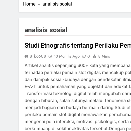
Home
analisis sosial
analisis sosial
Studi Etnografis tentang Perilaku Pem
B1bc608
10 Months Ago
0
8 Mins
Artikel analitis sepanjang 600+ kata yang membahas
terhadap perilaku pemain slot digital, mencakup pola
dan dampak sosial-budaya dengan pendekatan ilmia
E-A-T untuk pemahaman yang objektif dan edukatif
Transformasi teknologi digital telah mengubah cara
dengan hiburan, salah satunya melalui fenomena
sl
menjadi bagian dari budaya bermain daring.Studi e
perilaku pemain slot digital menawarkan pemaha
mengenai pola interaksi, motivasi psikologis, serta
berkembang di sekitar aktivitas tersebut.Dengan 