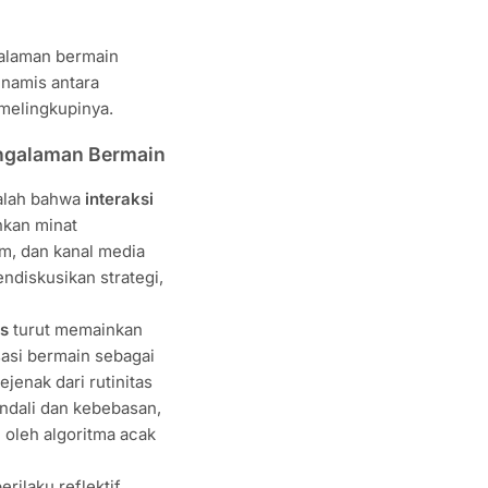
alaman bermain
inamis antara
 melingkupinya.
engalaman Bermain
dalah bahwa
interaksi
kan minat
um, dan kanal media
ndiskusikan strategi,
is
turut memainkan
asi bermain sebagai
jenak dari rutinitas
ndali dan kebebasan,
 oleh algoritma acak
ilaku reflektif,