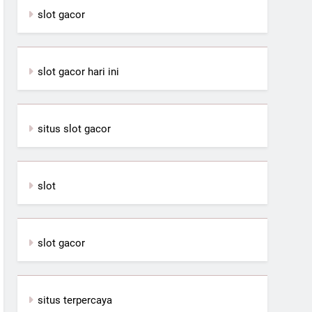
slot gacor
slot gacor hari ini
situs slot gacor
slot
slot gacor
situs terpercaya