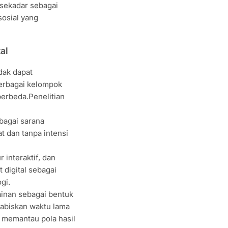
 sekadar sebagai
sosial yang
al
dak dapat
berbagai kelompok
berbeda.Penelitian
bagai sarana
t dan tanpa intensi
r interaktif, dan
 digital sebagai
gi.
nan sebagai bentuk
habiskan waktu lama
memantau pola hasil