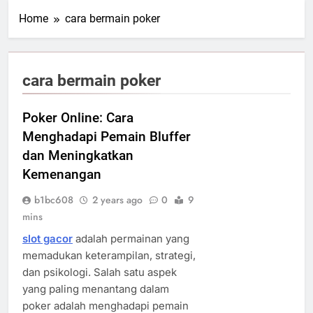
Home
cara bermain poker
cara bermain poker
Poker Online: Cara
Menghadapi Pemain Bluffer
dan Meningkatkan
Kemenangan
b1bc608
2 years ago
0
9
mins
slot gacor
adalah permainan yang
memadukan keterampilan, strategi,
dan psikologi. Salah satu aspek
yang paling menantang dalam
poker adalah menghadapi pemain