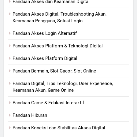
Panduan Akses dan Keamanan Digital
Panduan Akses Digital, Troubleshooting Akun,
Keamanan Pengguna, Solusi Login
Panduan Akses Login Alternatif
Panduan Akses Platform & Teknologi Digital
Panduan Akses Platform Digital
Panduan Bermain, Slot Gacor, Slot Online
Panduan Digital, Tips Teknologi, User Experience,
Keamanan Akun, Game Online
Panduan Game & Edukasi Interaktif
Panduan Hiburan
Panduan Koneksi dan Stabilitas Akses Digital