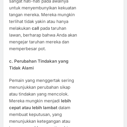
sangat hati-hati pada awalnya
untuk menyembunyikan kekuatan
tangan mereka. Mereka mungkin
terlihat tidak yakin atau hanya
melakukan
call
pada taruhan
lawan, berharap bahwa Anda akan
mengejar taruhan mereka dan
memperbesar pot.
c. Perubahan Tindakan yang
Tidak Alami
Pemain yang menggertak sering
menunjukkan perubahan sikap
atau tindakan yang mencolok.
Mereka mungkin menjadi
lebih
cepat atau lebih lambat
dalam
membuat keputusan, yang
menunjukkan ketegangan atau