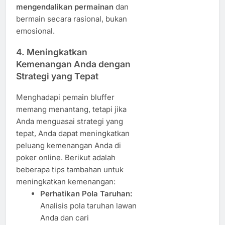
mengendalikan permainan
dan
bermain secara rasional, bukan
emosional.
4. Meningkatkan
Kemenangan Anda dengan
Strategi yang Tepat
Menghadapi pemain bluffer
memang menantang, tetapi jika
Anda menguasai strategi yang
tepat, Anda dapat meningkatkan
peluang kemenangan Anda di
poker online. Berikut adalah
beberapa tips tambahan untuk
meningkatkan kemenangan:
Perhatikan Pola Taruhan:
Analisis pola taruhan lawan
Anda dan cari