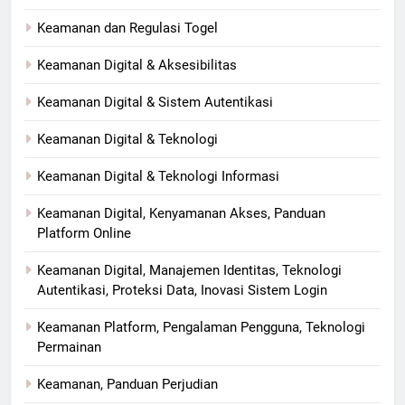
Keamanan dan Regulasi Togel
Keamanan Digital & Aksesibilitas
Keamanan Digital & Sistem Autentikasi
Keamanan Digital & Teknologi
Keamanan Digital & Teknologi Informasi
Keamanan Digital, Kenyamanan Akses, Panduan
Platform Online
Keamanan Digital, Manajemen Identitas, Teknologi
Autentikasi, Proteksi Data, Inovasi Sistem Login
Keamanan Platform, Pengalaman Pengguna, Teknologi
Permainan
Keamanan, Panduan Perjudian