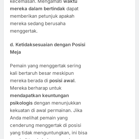
kecemasan. Mengamati
waktu
mereka dalam bertindak
dapat
memberikan petunjuk apakah
mereka sedang berusaha
menggertak.
d. Ketidaksesuaian dengan Posisi
Meja
Pemain yang menggertak sering
kali bertaruh besar meskipun
mereka berada di
posisi awal
.
Mereka berharap untuk
mendapatkan keuntungan
psikologis
dengan menunjukkan
kekuatan di awal permainan. Jika
Anda melihat pemain yang
cenderung menggertak di posisi
yang tidak menguntungkan, ini bisa