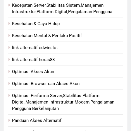
Kecepatan Server,Stabilitas Sistem,Manajemen
Infrastruktur,Platform Digital,Pengalaman Pengguna
Kesehatan & Gaya Hidup
Kesehatan Mental & Perilaku Positif
link alternatif edwinslot
link alternatif horas88
Optimasi Akses Akun
Optimasi Browser dan Akses Akun
Optimasi Performa Server,Stabilitas Platform
Digital,Manajemen Infrastruktur Modern,Pengalaman
Pengguna Berkelanjutan
Panduan Akses Alternatif