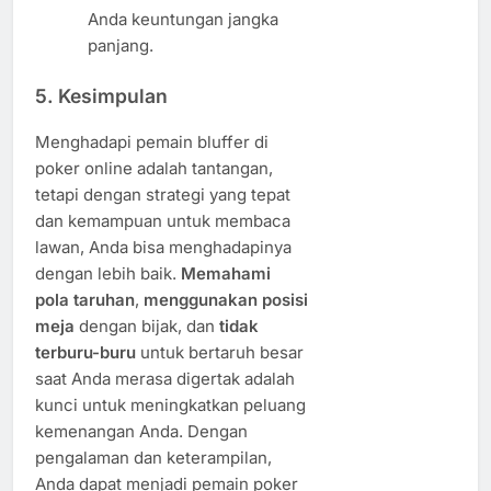
Anda keuntungan jangka
panjang.
5. Kesimpulan
Menghadapi pemain bluffer di
poker online adalah tantangan,
tetapi dengan strategi yang tepat
dan kemampuan untuk membaca
lawan, Anda bisa menghadapinya
dengan lebih baik.
Memahami
pola taruhan
,
menggunakan posisi
meja
dengan bijak, dan
tidak
terburu-buru
untuk bertaruh besar
saat Anda merasa digertak adalah
kunci untuk meningkatkan peluang
kemenangan Anda. Dengan
pengalaman dan keterampilan,
Anda dapat menjadi pemain poker