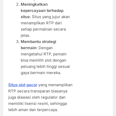
Meningkatkan
kepercayaan terhadap
situs:
Situs yang jujur akan
menampilkan RTP dari
setiap permainan secara
jelas.
Membantu strategi
bermain:
Dengan
mengetahui RTP, pemain
bisa memilih slot dengan
peluang lebih tinggi sesuai
gaya bermain mereka.
Situs slot gacor
yang menampilkan
RTP secara transparan biasanya
juga diawasi oleh regulator dan
memiliki lisensi resmi, sehingga
lebih aman dan terpercaya.