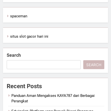
spaceman
situs slot gacor hari ini
Search
SEARCH
Recent Posts
Panduan Aman Mengakses KAYA787 dari Berbagai
Perangkat