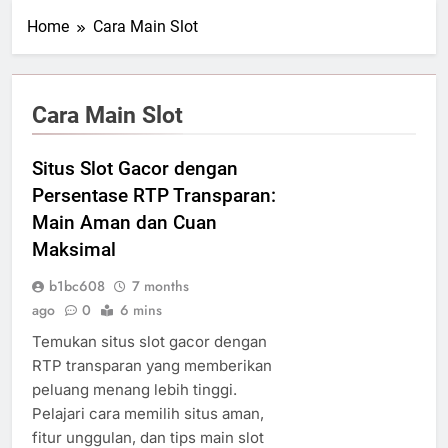
Home
Cara Main Slot
Cara Main Slot
Situs Slot Gacor dengan
Persentase RTP Transparan:
Main Aman dan Cuan
Maksimal
b1bc608
7 months
ago
0
6 mins
Temukan situs slot gacor dengan
RTP transparan yang memberikan
peluang menang lebih tinggi.
Pelajari cara memilih situs aman,
fitur unggulan, dan tips main slot