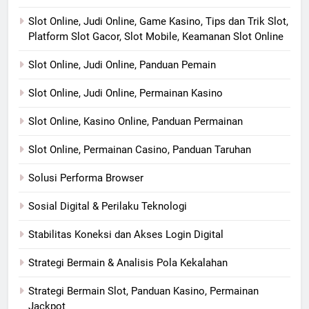
Slot Online, Judi Online, Game Kasino, Tips dan Trik Slot,
Platform Slot Gacor, Slot Mobile, Keamanan Slot Online
Slot Online, Judi Online, Panduan Pemain
Slot Online, Judi Online, Permainan Kasino
Slot Online, Kasino Online, Panduan Permainan
Slot Online, Permainan Casino, Panduan Taruhan
Solusi Performa Browser
Sosial Digital & Perilaku Teknologi
Stabilitas Koneksi dan Akses Login Digital
Strategi Bermain & Analisis Pola Kekalahan
Strategi Bermain Slot, Panduan Kasino, Permainan
Jackpot