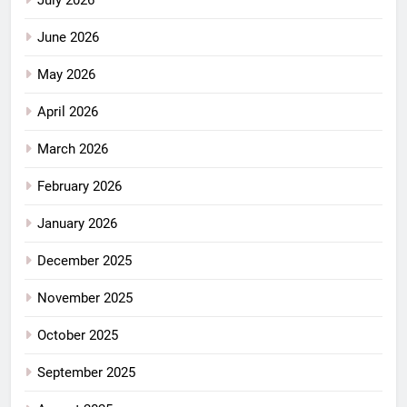
July 2026
June 2026
May 2026
April 2026
March 2026
February 2026
January 2026
December 2025
November 2025
October 2025
September 2025