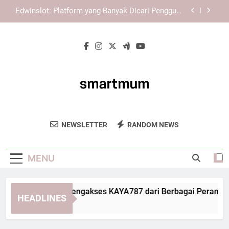
Skip
EDWINSLOT Login Alternatif sebagai Solusi Saat
to
Halaman Utama Sulit Dibuka
content
Login Edwinslot Alternatif sebagai Solusi Akses
Cadangan yang Aman dan Praktis
Panduan Aman Mengakses KAYA787 dari
Berbagai Perangkat
Edwinslot: Platform yang Banyak Dicari Pengguna
Online dan Alasan Popularitasnya Meningkat
EDWINSLOT Login Alternatif sebagai Solusi Saat
Halaman Utama Sulit Dibuka
Smart Mum
Temukan Tips Parenting, Gaya Hidup, Dan
Login Edwinslot Alternatif sebagai Solusi Akses
NEWSLETTER
RANDOM NEWS
Cadangan yang Aman dan Praktis
Inspirasi Untuk Para Ibu Di Smart Mum.
Sumber Yang Membantu Anda
MENU
Membesarkan Keluarga.
nduan Aman Mengakses KAYA787 dari Berbagai Perangkat
HEADLINES
Month Ago