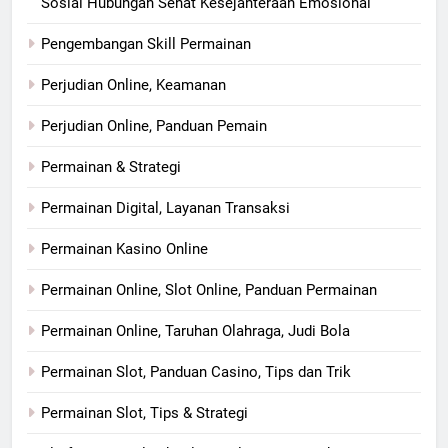
Sosial Hubungan Sehat Kesejahteraan Emosional
Pengembangan Skill Permainan
Perjudian Online, Keamanan
Perjudian Online, Panduan Pemain
Permainan & Strategi
Permainan Digital, Layanan Transaksi
Permainan Kasino Online
Permainan Online, Slot Online, Panduan Permainan
Permainan Online, Taruhan Olahraga, Judi Bola
Permainan Slot, Panduan Casino, Tips dan Trik
Permainan Slot, Tips & Strategi