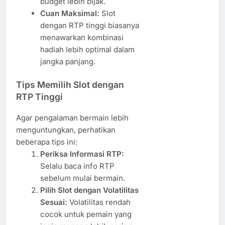
budget lebih bijak.
Cuan Maksimal:
Slot
dengan RTP tinggi biasanya
menawarkan kombinasi
hadiah lebih optimal dalam
jangka panjang.
Tips Memilih Slot dengan
RTP Tinggi
Agar pengalaman bermain lebih
menguntungkan, perhatikan
beberapa tips ini:
Periksa Informasi RTP:
Selalu baca info RTP
sebelum mulai bermain.
Pilih Slot dengan Volatilitas
Sesuai:
Volatilitas rendah
cocok untuk pemain yang