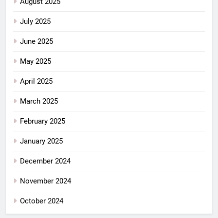
August 2025
July 2025
June 2025
May 2025
April 2025
March 2025
February 2025
January 2025
December 2024
November 2024
October 2024