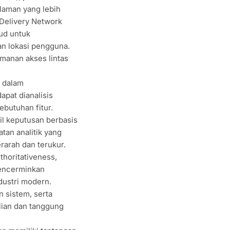
laman yang lebih
 Delivery Network
oud untuk
an lokasi pengguna.
manan akses lintas
g dalam
pat dianalisis
butuhan fitur.
l keputusan berbasis
tan analitik yang
rarah dan terukur.
thoritativeness,
encerminkan
dustri modern.
 sistem, serta
lian dan tanggung