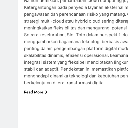
Namun demikian, pemanfaatan cloud computing jug
Ketergantungan pada penyedia layanan eksternal 
pengawasan dan perencanaan risiko yang matang. O
strategi multi-cloud atau hybrid cloud sering diter
meningkatkan fleksibilitas dan mengurangi potensi
Secara keseluruhan, Slot Toto dalam perspektif c
menggambarkan bagaimana teknologi berbasis awa
penting dalam pengembangan platform digital mod
skalabilitas dinamis, efisiensi operasional, keamana
integrasi sistem yang fleksibel menciptakan lingkun
stabil dan adaptif. Pendekatan ini memastikan pla
menghadapi dinamika teknologi dan kebutuhan pe
berkelanjutan di era transformasi digital.
Read More