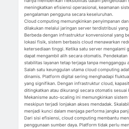
hanya memberikan fleksibilitas dalam pengelolaan s
meningkatkan efisiensi operasional, keamanan siste
pengalaman pengguna secara keseluruhan.
Cloud computing memungkinkan penyimpanan dan
dilakukan melalui jaringan server terdistribusi yang
Berbeda dengan infrastruktur konvensional yang b
lokasi fisik, sistem berbasis cloud menawarkan re
ketersediaan tinggi. Ketika satu server mengalami 
dapat mengambil alih secara otomatis. Pendekatan
stabilitas layanan tetap terjaga tanpa mengganggu
Salah satu keunggulan utama cloud computing adala
dinamis. Platform digital sering menghadapi fluktua
yang signifikan. Dengan infrastruktur cloud, kapasi
ditingkatkan atau dikurangi secara otomatis sesuai
Mekanisme auto-scaling ini memungkinkan sistem 
meskipun terjadi lonjakan akses mendadak. Skalabi
menjadi kunci dalam menjaga performa jangka panj
Dari sisi efisiensi, cloud computing membantu me
penggunaan sumber daya. Platform tidak perlu me