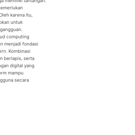
a memiliki tantangan.
memerlukan
leh karena itu,
apkan untuk
 gangguan.
loud computing
n menjadi fondasi
ern. Kombinasi
n berlapis, serta
gan digital yang
tform mampu
ngguna secara