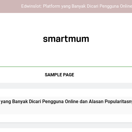
Edwinslot: Platform yang Banyak Dicari Pengguna Onlin
EDWINSLOT Login Alternatif sebagai So
Login Edwinslot Alternatif sebagai Solusi
Panduan Aman Mengaks
art Mum
Edwinslot: Platform yang Banyak Dicari Pengguna Onlin
an Tips Parenting, Gaya Hidup, Dan Inspirasi Untuk Para Ib
Keluarga.
EDWINSLOT Login Alternatif sebagai So
SAMPLE PAGE
Login Edwinslot Alternatif sebagai Solusi
k Dicari Pengguna Online dan Alasan Popularitasnya Meningka