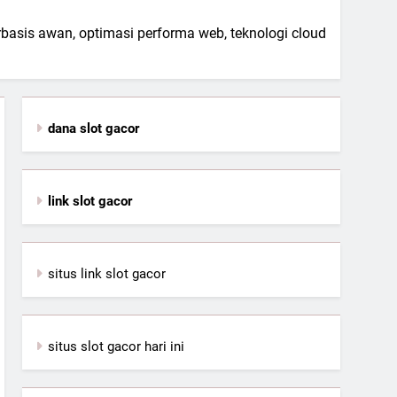
berbasis awan, optimasi performa web, teknologi cloud
dana slot gacor
link slot gacor
situs link slot gacor
situs slot gacor hari ini