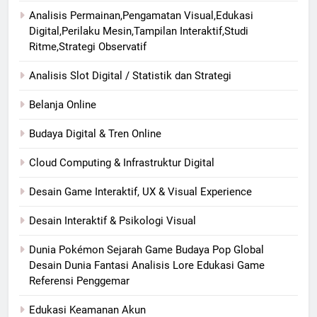
Analisis Permainan,Pengamatan Visual,Edukasi
Digital,Perilaku Mesin,Tampilan Interaktif,Studi
Ritme,Strategi Observatif
Analisis Slot Digital / Statistik dan Strategi
Belanja Online
Budaya Digital & Tren Online
Cloud Computing & Infrastruktur Digital
Desain Game Interaktif, UX & Visual Experience
Desain Interaktif & Psikologi Visual
Dunia Pokémon Sejarah Game Budaya Pop Global
Desain Dunia Fantasi Analisis Lore Edukasi Game
Referensi Penggemar
Edukasi Keamanan Akun