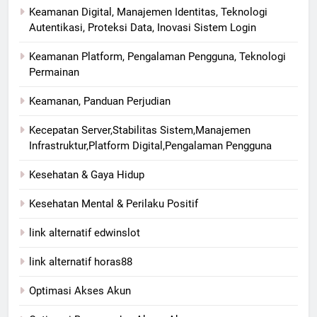
Keamanan Digital, Manajemen Identitas, Teknologi
Autentikasi, Proteksi Data, Inovasi Sistem Login
Keamanan Platform, Pengalaman Pengguna, Teknologi
Permainan
Keamanan, Panduan Perjudian
Kecepatan Server,Stabilitas Sistem,Manajemen
Infrastruktur,Platform Digital,Pengalaman Pengguna
Kesehatan & Gaya Hidup
Kesehatan Mental & Perilaku Positif
link alternatif edwinslot
link alternatif horas88
Optimasi Akses Akun