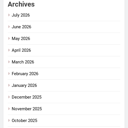
Archives
July 2026
June 2026
May 2026
April 2026
March 2026
February 2026
January 2026
December 2025
November 2025
October 2025