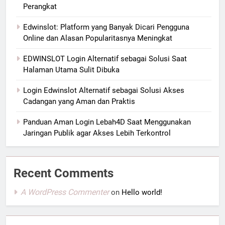
Perangkat
Edwinslot: Platform yang Banyak Dicari Pengguna
Online dan Alasan Popularitasnya Meningkat
EDWINSLOT Login Alternatif sebagai Solusi Saat
Halaman Utama Sulit Dibuka
Login Edwinslot Alternatif sebagai Solusi Akses
Cadangan yang Aman dan Praktis
Panduan Aman Login Lebah4D Saat Menggunakan
Jaringan Publik agar Akses Lebih Terkontrol
Recent Comments
A WordPress Commenter
on
Hello world!