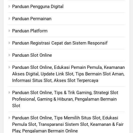
Panduan Pengguna Digital
Panduan Permainan
Panduan Platform
Panduan Registrasi Cepat dan Sistem Responsif
Panduan Slot Online
Panduan Slot Online, Edukasi Pemain Pemula, Keamanan
Akses Digital, Update Link Slot, Tips Bermain Slot Aman,
Informasi Situs Slot, Akses Slot Terpercaya
Panduan Slot Online, Tips & Trik Gaming, Strategi Slot
Profesional, Gaming & Hiburan, Pengalaman Bermain
Slot
Panduan Slot Online, Tips Memilih Situs Slot, Edukasi
Pemula Slot, Transparansi Sistem Slot, Keamanan & Fair
Play, Pengalaman Bermain Online