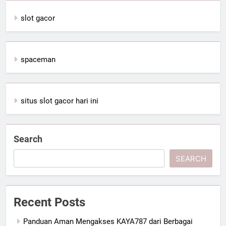
slot gacor
spaceman
situs slot gacor hari ini
Search
SEARCH
Recent Posts
Panduan Aman Mengakses KAYA787 dari Berbagai