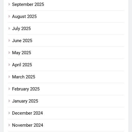
September 2025
August 2025
July 2025
June 2025
May 2025
April 2025
March 2025
February 2025
January 2025
December 2024
November 2024