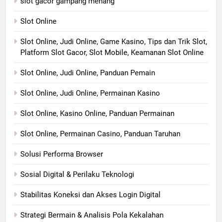
slot gacor gampang menang
Slot Online
Slot Online, Judi Online, Game Kasino, Tips dan Trik Slot,
Platform Slot Gacor, Slot Mobile, Keamanan Slot Online
Slot Online, Judi Online, Panduan Pemain
Slot Online, Judi Online, Permainan Kasino
Slot Online, Kasino Online, Panduan Permainan
Slot Online, Permainan Casino, Panduan Taruhan
Solusi Performa Browser
Sosial Digital & Perilaku Teknologi
Stabilitas Koneksi dan Akses Login Digital
Strategi Bermain & Analisis Pola Kekalahan