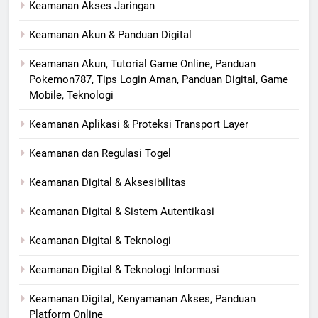
Keamanan Akses Jaringan
Keamanan Akun & Panduan Digital
Keamanan Akun, Tutorial Game Online, Panduan
Pokemon787, Tips Login Aman, Panduan Digital, Game
Mobile, Teknologi
Keamanan Aplikasi & Proteksi Transport Layer
Keamanan dan Regulasi Togel
Keamanan Digital & Aksesibilitas
Keamanan Digital & Sistem Autentikasi
Keamanan Digital & Teknologi
Keamanan Digital & Teknologi Informasi
Keamanan Digital, Kenyamanan Akses, Panduan
Platform Online