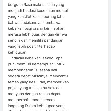
berguna.Rasa makna inilah yang
menjadi fondasi kesehatan mental
yang kuat.Ketika seseorang tahu
bahwa tindakannya membawa
kebaikan bagi orang lain, ia akan
merasa lebih puas dengan dirinya
sendiri dan memiliki pandangan
yang lebih positif terhadap
kehidupan.
Tindakan kebaikan, sekecil apa
pun, memiliki kemampuan untuk
mempengaruhi suasana hati
secara cepat.Misalnya, membantu
teman yang kesulitan, memberikan
pujian yang tulus, atau sekadar
menyapa dengan ramah dapat
memperbaiki mood secara
langsung.Dalam kehidupan yang