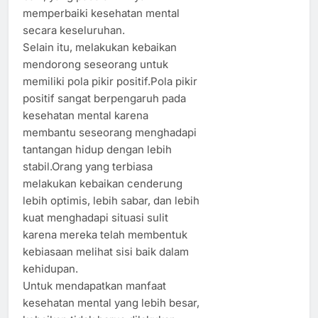
memperbaiki kesehatan mental
secara keseluruhan.
Selain itu, melakukan kebaikan
mendorong seseorang untuk
memiliki pola pikir positif.Pola pikir
positif sangat berpengaruh pada
kesehatan mental karena
membantu seseorang menghadapi
tantangan hidup dengan lebih
stabil.Orang yang terbiasa
melakukan kebaikan cenderung
lebih optimis, lebih sabar, dan lebih
kuat menghadapi situasi sulit
karena mereka telah membentuk
kebiasaan melihat sisi baik dalam
kehidupan.
Untuk mendapatkan manfaat
kesehatan mental yang lebih besar,