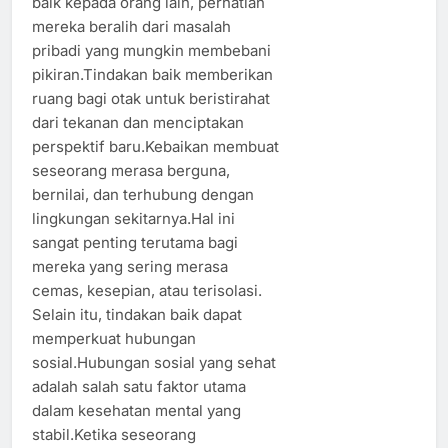
baik kepada orang lain, perhatian
mereka beralih dari masalah
pribadi yang mungkin membebani
pikiran.Tindakan baik memberikan
ruang bagi otak untuk beristirahat
dari tekanan dan menciptakan
perspektif baru.Kebaikan membuat
seseorang merasa berguna,
bernilai, dan terhubung dengan
lingkungan sekitarnya.Hal ini
sangat penting terutama bagi
mereka yang sering merasa
cemas, kesepian, atau terisolasi.
Selain itu, tindakan baik dapat
memperkuat hubungan
sosial.Hubungan sosial yang sehat
adalah salah satu faktor utama
dalam kesehatan mental yang
stabil.Ketika seseorang