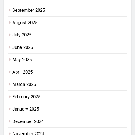
September 2025
August 2025
July 2025
June 2025
May 2025
April 2025
March 2025
February 2025
January 2025
December 2024
November 2024