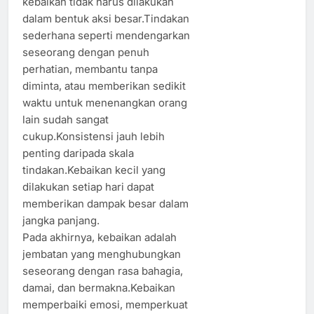
kebaikan tidak harus dilakukan
dalam bentuk aksi besar.Tindakan
sederhana seperti mendengarkan
seseorang dengan penuh
perhatian, membantu tanpa
diminta, atau memberikan sedikit
waktu untuk menenangkan orang
lain sudah sangat
cukup.Konsistensi jauh lebih
penting daripada skala
tindakan.Kebaikan kecil yang
dilakukan setiap hari dapat
memberikan dampak besar dalam
jangka panjang.
Pada akhirnya, kebaikan adalah
jembatan yang menghubungkan
seseorang dengan rasa bahagia,
damai, dan bermakna.Kebaikan
memperbaiki emosi, memperkuat