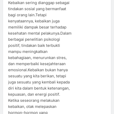
Kebaikan sering dianggap sebagai
tindakan sosial yang bermanfaat
bagi orang lain.Tetapi
kenyataannya, kebaikan juga
memiliki dampak besar terhadap
kesehatan mental pelakunya.Dalam
berbagai penelitian psikologi
positif, tindakan baik terbukti
mampu meningkatkan
kebahagiaan, menurunkan stres,
dan memperbaiki kesejahteraan
emosional.Kebaikan bukan hanya
sesuatu yang kita berikan, tetapi
juga sesuatu yang kembali kepada
diri kita dalam bentuk ketenangan,
kepuasan, dan energi positif.
Ketika seseorang melakukan
kebaikan, otak melepaskan
hormon-hormon yang