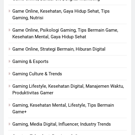
Game Online, Kesehatan, Gaya Hidup Sehat, Tips
Gaming, Nutrisi
Game Online, Psikologi Gaming, Tips Bermain Game,
Kesehatan Mental, Gaya Hidup Sehat
Game Online, Strategi Bermain, Hiburan Digital
Gaming & Esports
Gaming Culture & Trends
Gaming Lifestyle, Kesehatan Digital, Manajemen Waktu,
Produktivitas Gamer
Gaming, Kesehatan Mental, Lifestyle, Tips Bermain
Game+
Gaming, Media Digital, Influencer, Industry Trends