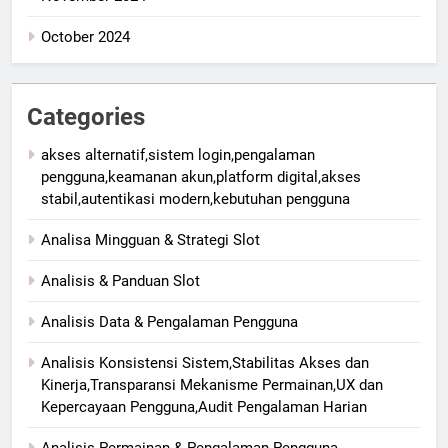
October 2024
Categories
akses alternatif,sistem login,pengalaman
pengguna,keamanan akun,platform digital,akses
stabil,autentikasi modern,kebutuhan pengguna
Analisa Mingguan & Strategi Slot
Analisis & Panduan Slot
Analisis Data & Pengalaman Pengguna
Analisis Konsistensi Sistem,Stabilitas Akses dan
Kinerja,Transparansi Mekanisme Permainan,UX dan
Kepercayaan Pengguna,Audit Pengalaman Harian