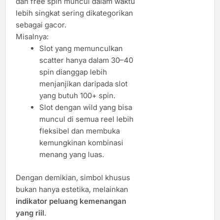
dan free spin muncul dalam waktu
lebih singkat sering dikategorikan
sebagai gacor.
Misalnya:
Slot yang memunculkan
scatter hanya dalam 30–40
spin dianggap lebih
menjanjikan daripada slot
yang butuh 100+ spin.
Slot dengan wild yang bisa
muncul di semua reel lebih
fleksibel dan membuka
kemungkinan kombinasi
menang yang luas.
Dengan demikian, simbol khusus
bukan hanya estetika, melainkan
indikator peluang kemenangan
yang riil
.