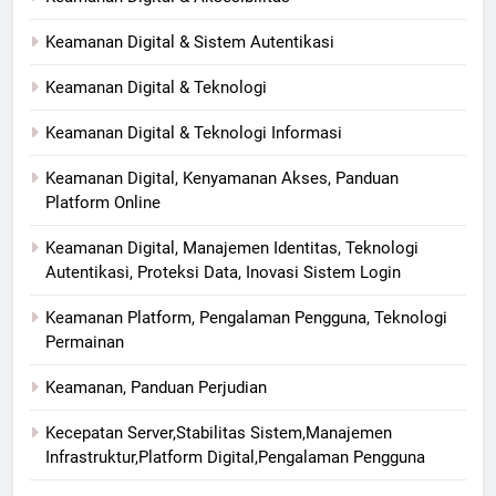
Keamanan Digital & Sistem Autentikasi
Keamanan Digital & Teknologi
Keamanan Digital & Teknologi Informasi
Keamanan Digital, Kenyamanan Akses, Panduan
Platform Online
Keamanan Digital, Manajemen Identitas, Teknologi
Autentikasi, Proteksi Data, Inovasi Sistem Login
Keamanan Platform, Pengalaman Pengguna, Teknologi
Permainan
Keamanan, Panduan Perjudian
Kecepatan Server,Stabilitas Sistem,Manajemen
Infrastruktur,Platform Digital,Pengalaman Pengguna