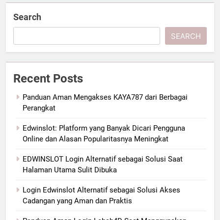
Search
SEARCH
Recent Posts
Panduan Aman Mengakses KAYA787 dari Berbagai
Perangkat
Edwinslot: Platform yang Banyak Dicari Pengguna
Online dan Alasan Popularitasnya Meningkat
EDWINSLOT Login Alternatif sebagai Solusi Saat
Halaman Utama Sulit Dibuka
Login Edwinslot Alternatif sebagai Solusi Akses
Cadangan yang Aman dan Praktis