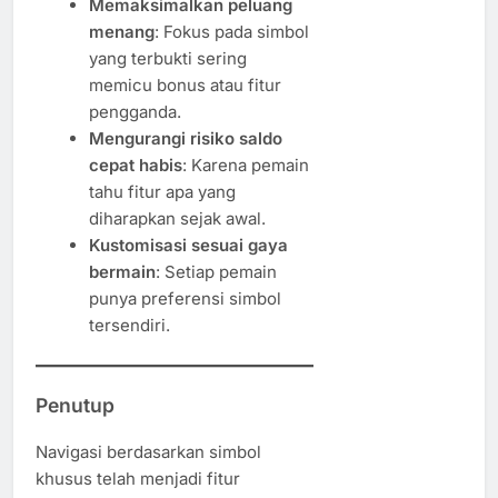
Memaksimalkan peluang
menang
: Fokus pada simbol
yang terbukti sering
memicu bonus atau fitur
pengganda.
Mengurangi risiko saldo
cepat habis
: Karena pemain
tahu fitur apa yang
diharapkan sejak awal.
Kustomisasi sesuai gaya
bermain
: Setiap pemain
punya preferensi simbol
tersendiri.
Penutup
Navigasi berdasarkan simbol
khusus telah menjadi fitur