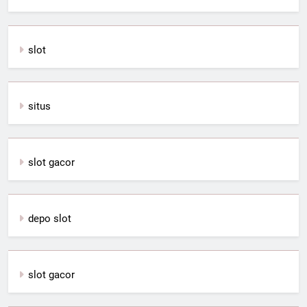
slot
situs
slot gacor
depo slot
slot gacor