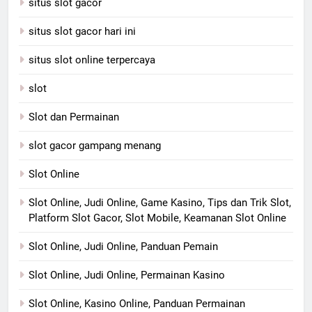
situs slot gacor
situs slot gacor hari ini
situs slot online terpercaya
slot
Slot dan Permainan
slot gacor gampang menang
Slot Online
Slot Online, Judi Online, Game Kasino, Tips dan Trik Slot,
Platform Slot Gacor, Slot Mobile, Keamanan Slot Online
Slot Online, Judi Online, Panduan Pemain
Slot Online, Judi Online, Permainan Kasino
Slot Online, Kasino Online, Panduan Permainan