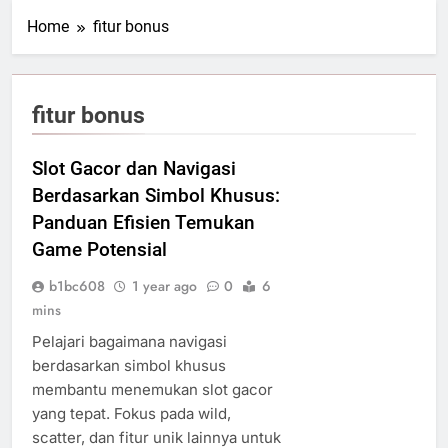
Home
fitur bonus
fitur bonus
Slot Gacor dan Navigasi
Berdasarkan Simbol Khusus:
Panduan Efisien Temukan
Game Potensial
b1bc608
1 year ago
0
6
mins
Pelajari bagaimana navigasi
berdasarkan simbol khusus
membantu menemukan slot gacor
yang tepat. Fokus pada wild,
scatter, dan fitur unik lainnya untuk