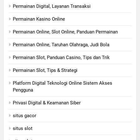
Permainan Digital, Layanan Transaksi
Permainan Kasino Online
Permainan Online, Slot Online, Panduan Permainan
Permainan Online, Taruhan Olahraga, Judi Bola
Permainan Slot, Panduan Casino, Tips dan Trik
Permainan Slot, Tips & Strategi
Platform Digital Teknologi Online Sistem Akses
Pengguna
Privasi Digital & Keamanan Siber
situs gacor
situs slot