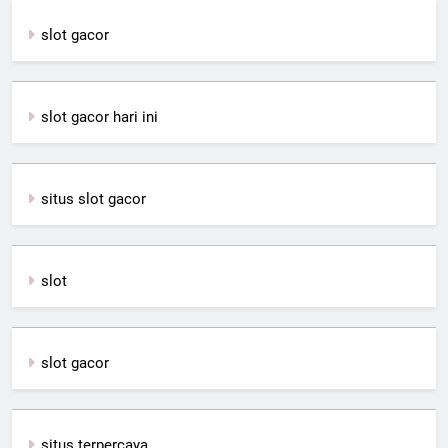
slot gacor
slot gacor hari ini
situs slot gacor
slot
slot gacor
situs terpercaya