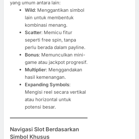
yang umum antara lain:
Wild
: Menggantikan simbol
lain untuk membentuk
kombinasi menang.
Scatter
: Memicu fitur
seperti free spin, tanpa
perlu berada dalam payline.
Bonus
: Memunculkan mini-
game atau jackpot progresif.
Multiplier
: Menggandakan
hasil kemenangan.
Expanding Symbols
:
Mengisi reel secara vertikal
atau horizontal untuk
potensi besar.
Navigasi Slot Berdasarkan
Simbol Khusus