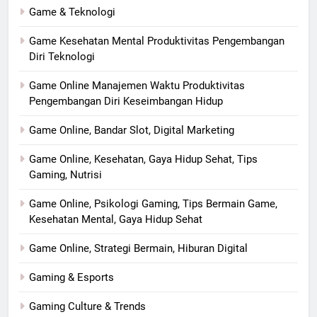
Game & Teknologi
Game Kesehatan Mental Produktivitas Pengembangan
Diri Teknologi
Game Online Manajemen Waktu Produktivitas
Pengembangan Diri Keseimbangan Hidup
Game Online, Bandar Slot, Digital Marketing
Game Online, Kesehatan, Gaya Hidup Sehat, Tips
Gaming, Nutrisi
Game Online, Psikologi Gaming, Tips Bermain Game,
Kesehatan Mental, Gaya Hidup Sehat
Game Online, Strategi Bermain, Hiburan Digital
Gaming & Esports
Gaming Culture & Trends