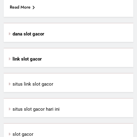
Read More
dana slot gacor
link slot gacor
situs link slot gacor
situs slot gacor hari ini
slot gacor