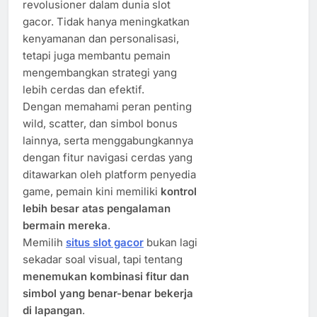
revolusioner dalam dunia slot
gacor. Tidak hanya meningkatkan
kenyamanan dan personalisasi,
tetapi juga membantu pemain
mengembangkan strategi yang
lebih cerdas dan efektif.
Dengan memahami peran penting
wild, scatter, dan simbol bonus
lainnya, serta menggabungkannya
dengan fitur navigasi cerdas yang
ditawarkan oleh platform penyedia
game, pemain kini memiliki
kontrol
lebih besar atas pengalaman
bermain mereka
.
Memilih
situs slot gacor
bukan lagi
sekadar soal visual, tapi tentang
menemukan kombinasi fitur dan
simbol yang benar-benar bekerja
di lapangan
.