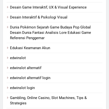
Desain Game Interaktif, UX & Visual Experience
Desain Interaktif & Psikologi Visual
Dunia Pokémon Sejarah Game Budaya Pop Global
Desain Dunia Fantasi Analisis Lore Edukasi Game
Referensi Penggemar
Edukasi Keamanan Akun
edwinslot
edwinslot alternatif
edwinslot alternatif login
edwinslot login
Gambling, Online Casino, Slot Machines, Tips &
Strategies