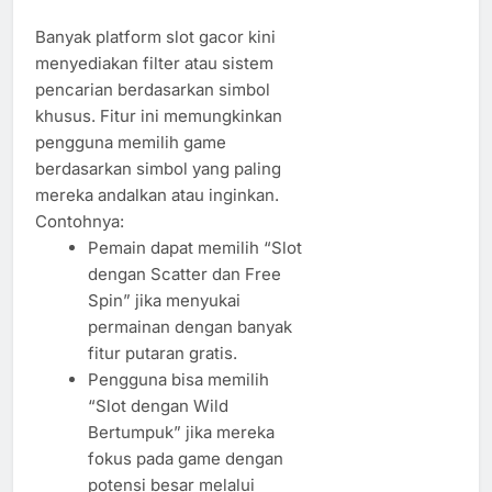
Banyak platform slot gacor kini
menyediakan filter atau sistem
pencarian berdasarkan simbol
khusus. Fitur ini memungkinkan
pengguna memilih game
berdasarkan simbol yang paling
mereka andalkan atau inginkan.
Contohnya:
Pemain dapat memilih “Slot
dengan Scatter dan Free
Spin” jika menyukai
permainan dengan banyak
fitur putaran gratis.
Pengguna bisa memilih
“Slot dengan Wild
Bertumpuk” jika mereka
fokus pada game dengan
potensi besar melalui