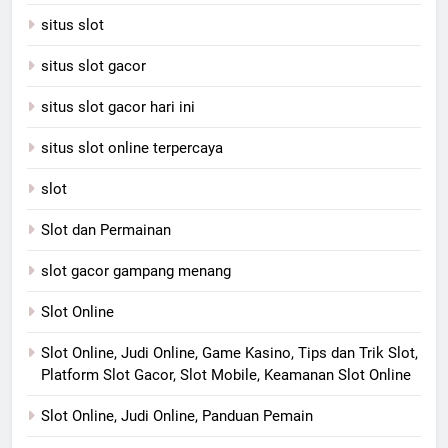
situs slot
situs slot gacor
situs slot gacor hari ini
situs slot online terpercaya
slot
Slot dan Permainan
slot gacor gampang menang
Slot Online
Slot Online, Judi Online, Game Kasino, Tips dan Trik Slot,
Platform Slot Gacor, Slot Mobile, Keamanan Slot Online
Slot Online, Judi Online, Panduan Pemain