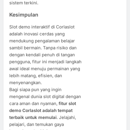
sistem terkini.
Kesimpulan
Slot demo interaktif di Corlaslot
adalah inovasi cerdas yang
mendukung pengalaman belajar
sambil bermain. Tanpa risiko dan
dengan kendali penuh di tangan
pengguna, fitur ini menjadi langkah
awal ideal menuju permainan yang
lebih matang, efisien, dan
menyenangkan.
Bagi siapa pun yang ingin
mengenal dunia slot digital dengan
cara aman dan nyaman,
fitur slot
demo Corlaslot adalah tempat
terbaik untuk memulai
. Jelajahi,
pelajari, dan temukan gaya