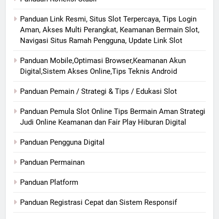
Panduan Link Resmi, Situs Slot Terpercaya, Tips Login
Aman, Akses Multi Perangkat, Keamanan Bermain Slot,
Navigasi Situs Ramah Pengguna, Update Link Slot
Panduan Mobile,Optimasi Browser,Keamanan Akun
Digital,Sistem Akses Online,Tips Teknis Android
Panduan Pemain / Strategi & Tips / Edukasi Slot
Panduan Pemula Slot Online Tips Bermain Aman Strategi
Judi Online Keamanan dan Fair Play Hiburan Digital
Panduan Pengguna Digital
Panduan Permainan
Panduan Platform
Panduan Registrasi Cepat dan Sistem Responsif