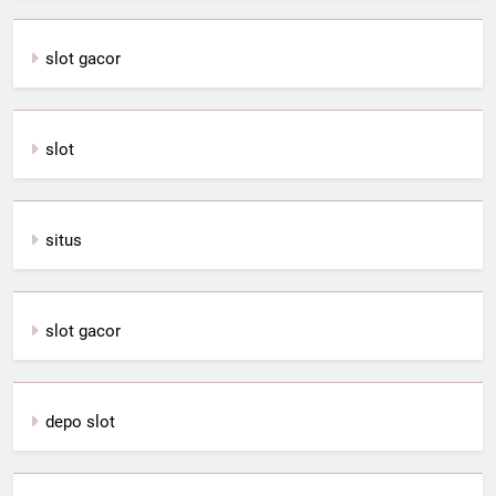
slot gacor
slot
situs
slot gacor
depo slot