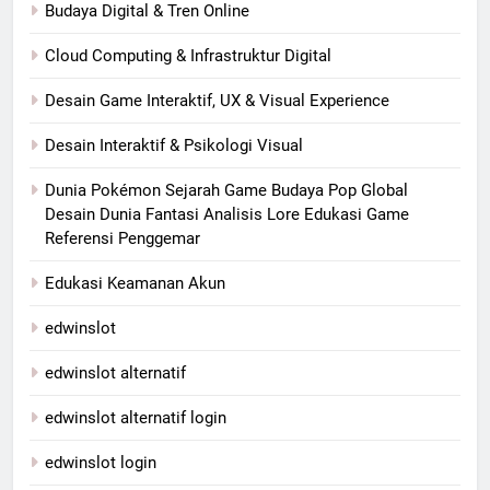
Budaya Digital & Tren Online
Cloud Computing & Infrastruktur Digital
Desain Game Interaktif, UX & Visual Experience
Desain Interaktif & Psikologi Visual
Dunia Pokémon Sejarah Game Budaya Pop Global
Desain Dunia Fantasi Analisis Lore Edukasi Game
Referensi Penggemar
Edukasi Keamanan Akun
edwinslot
edwinslot alternatif
edwinslot alternatif login
edwinslot login