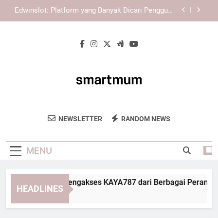
Skip
EDWINSLOT Login Alternatif sebagai Solusi Saat
to
Halaman Utama Sulit Dibuka
content
Login Edwinslot Alternatif sebagai Solusi Akses
Cadangan yang Aman dan Praktis
Panduan Aman Mengakses KAYA787 dari
Berbagai Perangkat
Edwinslot: Platform yang Banyak Dicari Pengguna
Online dan Alasan Popularitasnya Meningkat
EDWINSLOT Login Alternatif sebagai Solusi Saat
Halaman Utama Sulit Dibuka
Smart Mum
Temukan Tips Parenting, Gaya Hidup, Dan
Login Edwinslot Alternatif sebagai Solusi Akses
NEWSLETTER
RANDOM NEWS
Cadangan yang Aman dan Praktis
Inspirasi Untuk Para Ibu Di Smart Mum.
Sumber Yang Membantu Anda
MENU
Membesarkan Keluarga.
nduan Aman Mengakses KAYA787 dari Berbagai Perangkat
HEADLINES
Weeks Ago