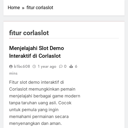
Home
fitur corlaslot
fitur corlaslot
Menjelajahi Slot Demo
Interaktif di Corlaslot
b1bc608
1 year ago
0
6
mins
Fitur slot demo interaktif di
Corlaslot memungkinkan pemain
menjelajahi berbagai game modern
tanpa taruhan uang asli. Cocok
untuk pemula yang ingin
memahami permainan secara
menyenangkan dan aman.