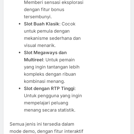
Memberi sensasi eksplorasi
dengan fitur bonus
tersembunyi.
Slot Buah Klasik
: Cocok
untuk pemula dengan
mekanisme sederhana dan
visual menarik.
Slot Megaways dan
Multireel
: Untuk pemain
yang ingin tantangan lebih
kompleks dengan ribuan
kombinasi menang.
Slot dengan RTP Tinggi
:
Untuk pengguna yang ingin
mempelajari peluang
menang secara statistik.
Semua jenis ini tersedia dalam
mode demo, dengan fitur interaktif