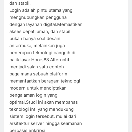
dan stabil.
Login adalah pintu utama yang
menghubungkan pengguna
dengan layanan digital.Memastikan
akses cepat, aman, dan stabil
bukan hanya soal desain
antarmuka, melainkan juga
penerapan teknologi canggih di
balik layar.Horas88 Alternatif
menjadi salah satu contoh
bagaimana sebuah platform
memanfaatkan beragam teknologi
modern untuk menciptakan
pengalaman login yang
optimal.Studi ini akan membahas
teknologi inti yang mendukung
sistem login tersebut, mulai dari
arsitektur server hingga keamanan
berbasis enkripsi.