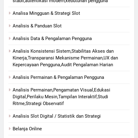
stabil,autentikasi modern,kebutuhan pengguna
Analisa Mingguan & Strategi Slot
Analisis & Panduan Slot
Analisis Data & Pengalaman Pengguna
Analisis Konsistensi Sistem,Stabilitas Akses dan
Kinerja,Transparansi Mekanisme Permainan,UX dan
Kepercayaan Pengguna,Audit Pengalaman Harian
Analisis Permainan & Pengalaman Pengguna
Analisis Permainan,Pengamatan Visual,Edukasi
Digital,Perilaku Mesin,Tampilan Interaktif,Studi
Ritme,Strategi Observatif
Analisis Slot Digital / Statistik dan Strategi
Belanja Online