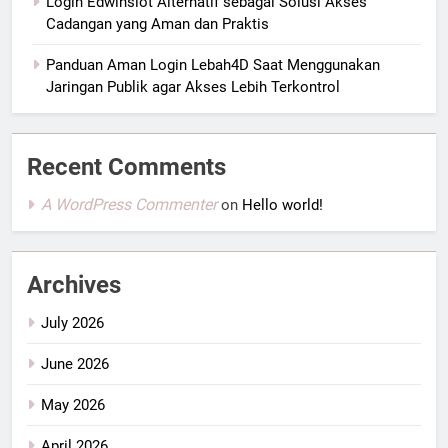
Login Edwinslot Alternatif sebagai Solusi Akses
Cadangan yang Aman dan Praktis
Panduan Aman Login Lebah4D Saat Menggunakan
Jaringan Publik agar Akses Lebih Terkontrol
Recent Comments
A WordPress Commenter
on
Hello world!
Archives
July 2026
June 2026
May 2026
April 2026