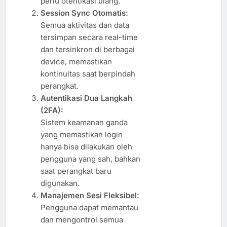
perlu otentikasi ulang.
Session Sync Otomatis:
Semua aktivitas dan data
tersimpan secara real-time
dan tersinkron di berbagai
device, memastikan
kontinuitas saat berpindah
perangkat.
Autentikasi Dua Langkah
(2FA):
Sistem keamanan ganda
yang memastikan login
hanya bisa dilakukan oleh
pengguna yang sah, bahkan
saat perangkat baru
digunakan.
Manajemen Sesi Fleksibel:
Pengguna dapat memantau
dan mengontrol semua