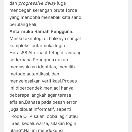
dan
progressive delay
juga
mencegah serangan brute force
yang mencoba menebak kata sandi
berulang kali.
Antarmuka Ramah Pengguna.
Meski teknologi di baliknya sangat
kompleks, antarmuka login
Horas88 Alternatif tetap dirancang
sederhana.Pengguna cukup
memasukkan identitas, memilih
metode autentikasi, dan
menyelesaikan verifikasi.Proses
ini diperpendek menjadi hanya
beberapa langkah agar terasa
efisien.Bahasa pada pesan error
juga dibuat informatif, seperti
“Kode OTP salah, coba lagi” atau
“Sesi kedaluwarsa, silakan login
ulang”.Hal ini mendukung