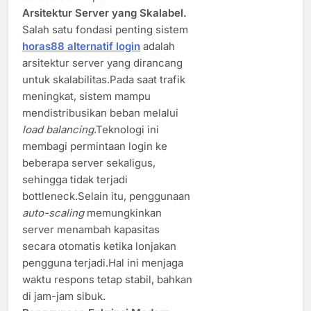
Arsitektur Server yang Skalabel.
Salah satu fondasi penting sistem
horas88 alternatif login
adalah
arsitektur server yang dirancang
untuk skalabilitas.Pada saat trafik
meningkat, sistem mampu
mendistribusikan beban melalui
load balancing
.Teknologi ini
membagi permintaan login ke
beberapa server sekaligus,
sehingga tidak terjadi
bottleneck.Selain itu, penggunaan
auto-scaling
memungkinkan
server menambah kapasitas
secara otomatis ketika lonjakan
pengguna terjadi.Hal ini menjaga
waktu respons tetap stabil, bahkan
di jam-jam sibuk.