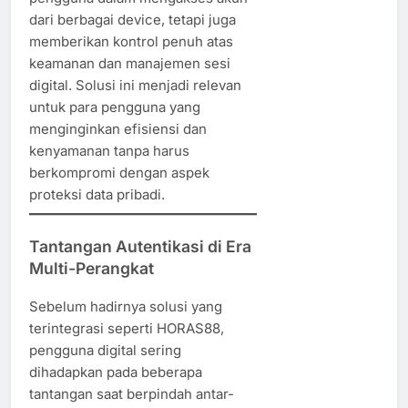
dari berbagai device, tetapi juga
memberikan kontrol penuh atas
keamanan dan manajemen sesi
digital. Solusi ini menjadi relevan
untuk para pengguna yang
menginginkan efisiensi dan
kenyamanan tanpa harus
berkompromi dengan aspek
proteksi data pribadi.
Tantangan Autentikasi di Era
Multi-Perangkat
Sebelum hadirnya solusi yang
terintegrasi seperti HORAS88,
pengguna digital sering
dihadapkan pada beberapa
tantangan saat berpindah antar-