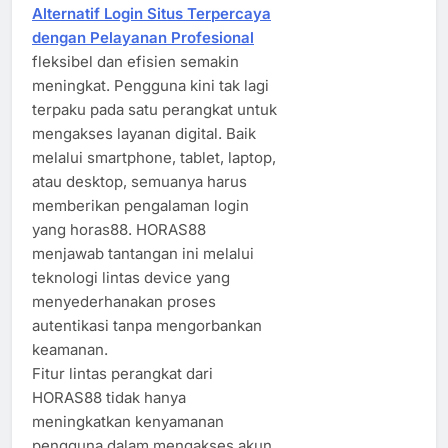
Alternatif Login Situs Terpercaya
dengan Pelayanan Profesional
fleksibel dan efisien semakin
meningkat. Pengguna kini tak lagi
terpaku pada satu perangkat untuk
mengakses layanan digital. Baik
melalui smartphone, tablet, laptop,
atau desktop, semuanya harus
memberikan pengalaman login
yang horas88. HORAS88
menjawab tantangan ini melalui
teknologi lintas device yang
menyederhanakan proses
autentikasi tanpa mengorbankan
keamanan.
Fitur lintas perangkat dari
HORAS88 tidak hanya
meningkatkan kenyamanan
pengguna dalam mengakses akun