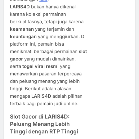
LARIS4D
bukan hanya dikenal
karena koleksi permainan
berkualitasnya, tetapi juga karena
keamanan
yang terjamin dan
keuntungan
yang menggiurkan. Di
platform ini, pemain bisa
menikmati berbagai permainan
slot
gacor
yang mudah dimainkan,
serta
togel viral resmi
yang
menawarkan pasaran terpercaya
dan peluang menang yang lebih
tinggi. Berikut adalah alasan
mengapa
LARIS4D
adalah pilihan
terbaik bagi pemain judi online.
Slot Gacor di LARIS4D:
Peluang Menang Lebih
Tinggi dengan RTP Tinggi