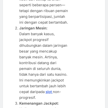
seperti beberapa persen—
tetapi dengan ribuan pemain
yang berpartisipasi, jumlah
ini dengan cepat bertambah.
Jaringan Mesin:
Dalam banyak kasus,
jackpot progresif
dihubungkan dalam jaringan
besar yang mencakup
banyak mesin. Artinya,
kontribusi datang dari
pemain di seluruh dunia,
tidak hanya dari satu kasino.
Ini memungkinkan jackpot
untuk bertambah jauh lebih
cepat daripada
slot
non-
progresif.
Kemenangan Jackpot: