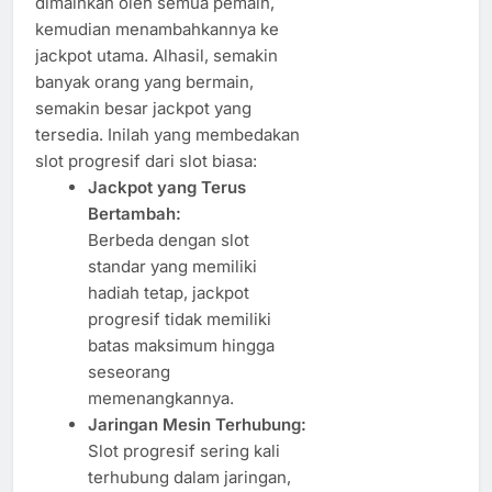
dimainkan oleh semua pemain,
kemudian menambahkannya ke
jackpot utama. Alhasil, semakin
banyak orang yang bermain,
semakin besar jackpot yang
tersedia. Inilah yang membedakan
slot progresif dari slot biasa:
Jackpot yang Terus
Bertambah:
Berbeda dengan slot
standar yang memiliki
hadiah tetap, jackpot
progresif tidak memiliki
batas maksimum hingga
seseorang
memenangkannya.
Jaringan Mesin Terhubung:
Slot progresif sering kali
terhubung dalam jaringan,