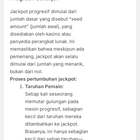
Jackpot progresif dimulai dari
jumlah dasar yang disebut “seed
amount” (jumlah awal), yang
disediakan oleh kasino atau
penyedia perangkat lunak. Ini
memastikan bahwa meskipun ada
pemenang, jackpot akan selalu
dimulai dari jumlah yang menarik,
bukan dari nol.
Proses pertumbuhan jackpot:
Taruhan Pemain:
Setiap kali seseorang
memutar gulungan pada
mesin progresif, sebagian
kecil dari taruhan mereka
ditambahkan ke jackpot.
Biasanya, ini hanya sebagian
kecil dari setiap taruhan—