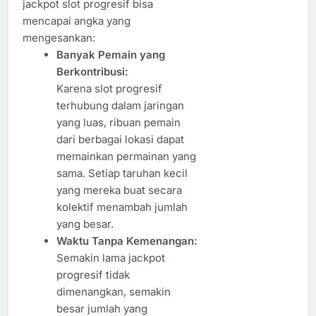
jackpot slot progresif bisa
mencapai angka yang
mengesankan:
Banyak Pemain yang
Berkontribusi:
Karena slot progresif
terhubung dalam jaringan
yang luas, ribuan pemain
dari berbagai lokasi dapat
memainkan permainan yang
sama. Setiap taruhan kecil
yang mereka buat secara
kolektif menambah jumlah
yang besar.
Waktu Tanpa Kemenangan:
Semakin lama jackpot
progresif tidak
dimenangkan, semakin
besar jumlah yang