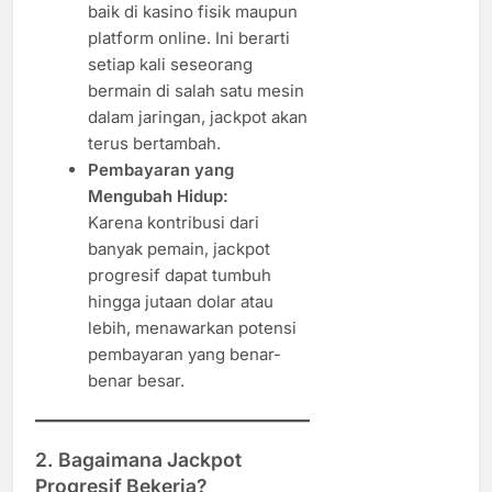
baik di kasino fisik maupun
platform online. Ini berarti
setiap kali seseorang
bermain di salah satu mesin
dalam jaringan, jackpot akan
terus bertambah.
Pembayaran yang
Mengubah Hidup:
Karena kontribusi dari
banyak pemain, jackpot
progresif dapat tumbuh
hingga jutaan dolar atau
lebih, menawarkan potensi
pembayaran yang benar-
benar besar.
2. Bagaimana Jackpot
Progresif Bekerja?