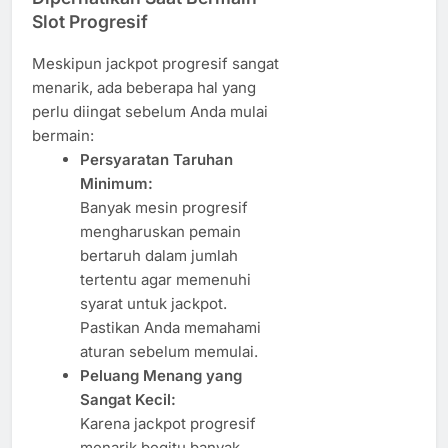
Slot Progresif
Meskipun jackpot progresif sangat
menarik, ada beberapa hal yang
perlu diingat sebelum Anda mulai
bermain:
Persyaratan Taruhan
Minimum:
Banyak mesin progresif
mengharuskan pemain
bertaruh dalam jumlah
tertentu agar memenuhi
syarat untuk jackpot.
Pastikan Anda memahami
aturan sebelum memulai.
Peluang Menang yang
Sangat Kecil:
Karena jackpot progresif
menarik begitu banyak