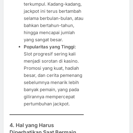
terkumpul. Kadang-kadang,
jackpot ini terus bertambah
selama berbulan-bulan, atau
bahkan bertahun-tahun,
hingga mencapai jumlah
yang sangat besar.
Popularitas yang Tinggi:
Slot progresif sering kali
menjadi sorotan di kasino.
Promosi yang kuat, hadiah
besar, dan cerita pemenang
sebelumnya menarik lebih
banyak pemain, yang pada
gilirannya mempercepat
pertumbuhan jackpot.
4. Hal yang Harus
Diperhatikan Saat Bermain