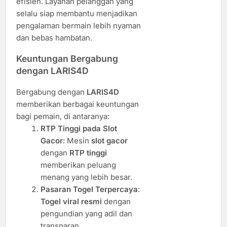
efisien. Layanan pelanggan yang
selalu siap membantu menjadikan
pengalaman bermain lebih nyaman
dan bebas hambatan.
Keuntungan Bergabung
dengan LARIS4D
Bergabung dengan
LARIS4D
memberikan berbagai keuntungan
bagi pemain, di antaranya:
RTP Tinggi pada Slot
Gacor
: Mesin
slot gacor
dengan
RTP tinggi
memberikan peluang
menang yang lebih besar.
Pasaran Togel Terpercaya
:
Togel viral resmi
dengan
pengundian yang adil dan
transparan.