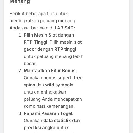
Menang
Berikut beberapa tips untuk
meningkatkan peluang menang
Anda saat bermain di
LARIS4D
:
Pilih Mesin Slot dengan
RTP Tinggi
: Pilih mesin
slot
gacor
dengan
RTP tinggi
untuk peluang menang lebih
besar.
Manfaatkan Fitur Bonus
:
Gunakan bonus seperti
free
spins
dan
wild symbols
untuk meningkatkan
peluang Anda mendapatkan
kombinasi kemenangan.
Pahami Pasaran Togel
:
Gunakan
data statistik
dan
prediksi angka
untuk