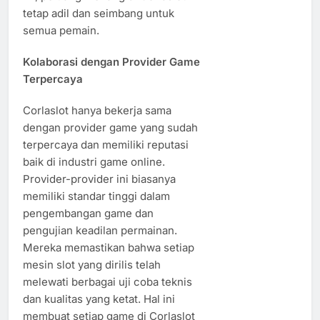
tetap adil dan seimbang untuk
semua pemain.
Kolaborasi dengan Provider Game
Terpercaya
Corlaslot hanya bekerja sama
dengan provider game yang sudah
terpercaya dan memiliki reputasi
baik di industri game online.
Provider-provider ini biasanya
memiliki standar tinggi dalam
pengembangan game dan
pengujian keadilan permainan.
Mereka memastikan bahwa setiap
mesin slot yang dirilis telah
melewati berbagai uji coba teknis
dan kualitas yang ketat. Hal ini
membuat setiap game di Corlaslot