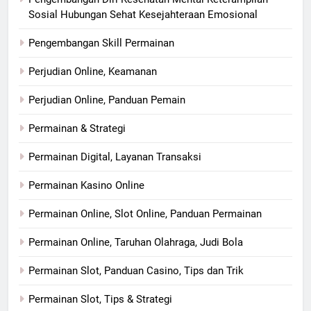
Sosial Hubungan Sehat Kesejahteraan Emosional
Pengembangan Skill Permainan
Perjudian Online, Keamanan
Perjudian Online, Panduan Pemain
Permainan & Strategi
Permainan Digital, Layanan Transaksi
Permainan Kasino Online
Permainan Online, Slot Online, Panduan Permainan
Permainan Online, Taruhan Olahraga, Judi Bola
Permainan Slot, Panduan Casino, Tips dan Trik
Permainan Slot, Tips & Strategi