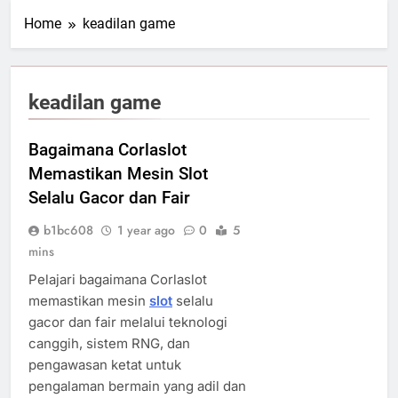
Home
keadilan game
keadilan game
Bagaimana Corlaslot
Memastikan Mesin Slot
Selalu Gacor dan Fair
b1bc608
1 year ago
0
5
mins
Pelajari bagaimana Corlaslot
memastikan mesin
slot
selalu
gacor dan fair melalui teknologi
canggih, sistem RNG, dan
pengawasan ketat untuk
pengalaman bermain yang adil dan