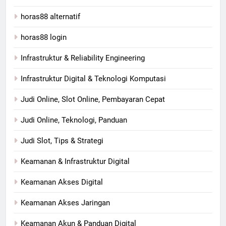
horas88 alternatif
horas88 login
Infrastruktur & Reliability Engineering
Infrastruktur Digital & Teknologi Komputasi
Judi Online, Slot Online, Pembayaran Cepat
Judi Online, Teknologi, Panduan
Judi Slot, Tips & Strategi
Keamanan & Infrastruktur Digital
Keamanan Akses Digital
Keamanan Akses Jaringan
Keamanan Akun & Panduan Digital