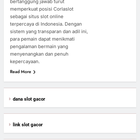
bertanggung jawab turut
memperkuat posisi Corlaslot
sebagai situs slot online
terpercaya di Indonesia. Dengan
sistem yang transparan dan adil ini,
para pemain dapat menikmati
pengalaman bermain yang
menyenangkan dan penuh
kepercayaan.
Read More
dana slot gacor
link slot gacor