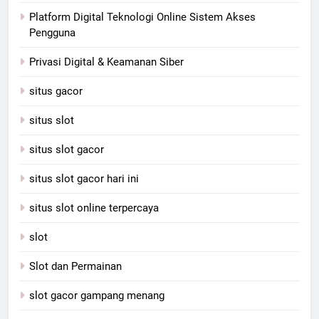
Platform Digital Teknologi Online Sistem Akses
Pengguna
Privasi Digital & Keamanan Siber
situs gacor
situs slot
situs slot gacor
situs slot gacor hari ini
situs slot online terpercaya
slot
Slot dan Permainan
slot gacor gampang menang