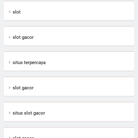
slot
slot gacor
situs terpercaya
slot gacor
situs slot gacor