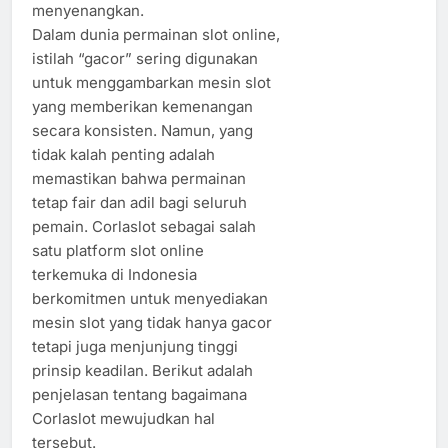
menyenangkan.
Dalam dunia permainan slot online,
istilah “gacor” sering digunakan
untuk menggambarkan mesin slot
yang memberikan kemenangan
secara konsisten. Namun, yang
tidak kalah penting adalah
memastikan bahwa permainan
tetap fair dan adil bagi seluruh
pemain. Corlaslot sebagai salah
satu platform slot online
terkemuka di Indonesia
berkomitmen untuk menyediakan
mesin slot yang tidak hanya gacor
tetapi juga menjunjung tinggi
prinsip keadilan. Berikut adalah
penjelasan tentang bagaimana
Corlaslot mewujudkan hal
tersebut.