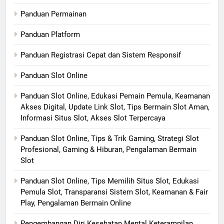
Panduan Permainan
Panduan Platform
Panduan Registrasi Cepat dan Sistem Responsif
Panduan Slot Online
Panduan Slot Online, Edukasi Pemain Pemula, Keamanan
Akses Digital, Update Link Slot, Tips Bermain Slot Aman,
Informasi Situs Slot, Akses Slot Terpercaya
Panduan Slot Online, Tips & Trik Gaming, Strategi Slot
Profesional, Gaming & Hiburan, Pengalaman Bermain
Slot
Panduan Slot Online, Tips Memilih Situs Slot, Edukasi
Pemula Slot, Transparansi Sistem Slot, Keamanan & Fair
Play, Pengalaman Bermain Online
Pengembangan Diri Kesehatan Mental Keterampilan