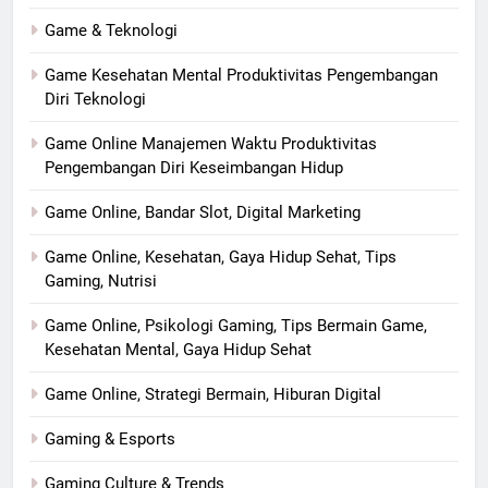
Game & Teknologi
Game Kesehatan Mental Produktivitas Pengembangan
Diri Teknologi
Game Online Manajemen Waktu Produktivitas
Pengembangan Diri Keseimbangan Hidup
Game Online, Bandar Slot, Digital Marketing
Game Online, Kesehatan, Gaya Hidup Sehat, Tips
Gaming, Nutrisi
Game Online, Psikologi Gaming, Tips Bermain Game,
Kesehatan Mental, Gaya Hidup Sehat
Game Online, Strategi Bermain, Hiburan Digital
Gaming & Esports
Gaming Culture & Trends