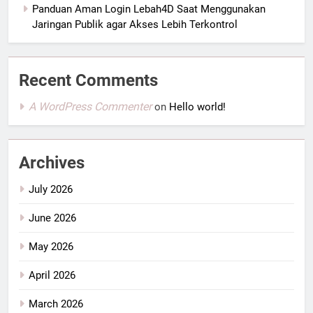
Panduan Aman Login Lebah4D Saat Menggunakan
Jaringan Publik agar Akses Lebih Terkontrol
Recent Comments
A WordPress Commenter
on
Hello world!
Archives
July 2026
June 2026
May 2026
April 2026
March 2026