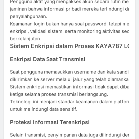
Pengguna aktif yang mengakses akun secara rutin membu
jaminan bahwa informasi pribadi mereka terlindungi dari ri
penyalahgunaan.
Keamanan login bukan hanya soal password, tetapi meliba
enkripsi, validasi sistem, serta monitoring aktivitas secara
berkelanjutan.
Sistem Enkripsi dalam Proses KAYA787 LOGI
Enkripsi Data Saat Transmisi
Saat pengguna memasukkan username dan kata sandi, data
dikirimkan ke server melalui jalur yang telah diamankan.
Sistem enkripsi memastikan informasi tidak dapat dibaca o
ketiga selama proses transmisi berlangsung.
Teknologi ini menjadi standar keamanan dalam platform di
untuk melindungi data sensitif.
Proteksi Informasi Terenkripsi
Selain transmisi, penyimpanan data juga dilindungi denga