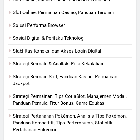
Slot Online, Permainan Casino, Panduan Taruhan
Solusi Performa Browser
Sosial Digital & Perilaku Teknologi
Stabilitas Koneksi dan Akses Login Digital
Strategi Bermain & Analisis Pola Kekalahan
Strategi Bermain Slot, Panduan Kasino, Permainan
Jackpot
Strategi Permainan, Tips CorlaSlot, Manajemen Modal,
Panduan Pemula, Fitur Bonus, Game Edukasi
Strategi Pertahanan Pokémon, Analisis Tipe Pokémon,
Panduan Kompetitif, Tips Pertempuran, Statistik
Pertahanan Pokémon