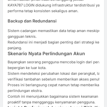
KAYA787 LOGIN didukung infrastruktur terdistribusi yang 
performa tetap konsisten sekaligus aman.
Backup dan Redundansi
Sistem cadangan memastikan data tetap aman meskipun te
gangguan teknis.
Redundansi ini menjadi bagian penting dari strategi keam
panjang.
Skenario Nyata Perlindungan Akun
Bayangkan seorang pengguna mencoba login dari perangka
bepergian ke luar kota.
Sistem mendeteksi perubahan lokasi dan perangkat, lalu 
verifikasi tambahan sebelum memberikan akses penuh.
Proses ini berlangsung cepat namun tetap memberikan lap
perlindungan ekstra.
Contoh ini menunjukkan bagaimana sistem keamanan beke
proaktif tanpa mengganggu kenyamanan pengguna.