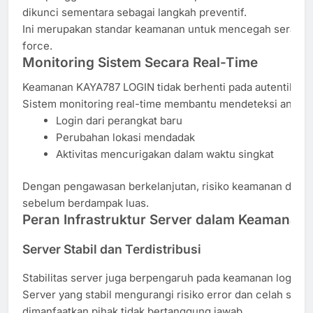
dikunci sementara sebagai langkah preventif.
Ini merupakan standar keamanan untuk mencegah seranga
force.
Monitoring Sistem Secara Real-Time
Keamanan KAYA787 LOGIN tidak berhenti pada autentikasi 
Sistem monitoring real-time membantu mendeteksi anomali
Login dari perangkat baru
Perubahan lokasi mendadak
Aktivitas mencurigakan dalam waktu singkat
Dengan pengawasan berkelanjutan, risiko keamanan dapat
sebelum berdampak luas.
Peran Infrastruktur Server dalam Keamanan
Server Stabil dan Terdistribusi
Stabilitas server juga berpengaruh pada keamanan login.
Server yang stabil mengurangi risiko error dan celah sist
dimanfaatkan pihak tidak bertanggung jawab.