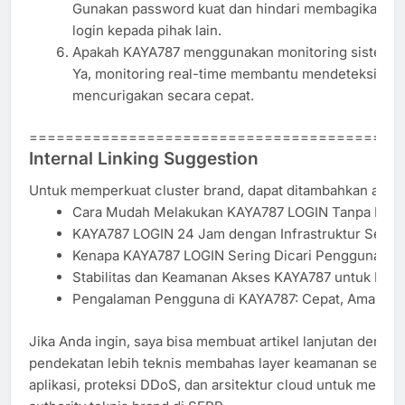
Gunakan password kuat dan hindari membagikan in
login kepada pihak lain.
Apakah KAYA787 menggunakan monitoring sistem
Ya, monitoring real-time membantu mendeteksi akti
mencurigakan secara cepat.
=========================================
Internal Linking Suggestion
Untuk memperkuat cluster brand, dapat ditambahkan artikel
Cara Mudah Melakukan KAYA787 LOGIN Tanpa Kend
KAYA787 LOGIN 24 Jam dengan Infrastruktur Serve
Kenapa KAYA787 LOGIN Sering Dicari Pengguna Akt
Stabilitas dan Keamanan Akses KAYA787 untuk Peng
Pengalaman Pengguna di KAYA787: Cepat, Aman, da
Jika Anda ingin, saya bisa membuat artikel lanjutan dengan
pendekatan lebih teknis membahas layer keamanan seperti
aplikasi, proteksi DDoS, dan arsitektur cloud untuk mempe