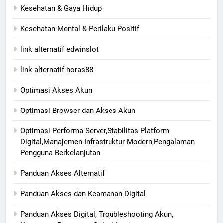
Kesehatan & Gaya Hidup
Kesehatan Mental & Perilaku Positif
link alternatif edwinslot
link alternatif horas88
Optimasi Akses Akun
Optimasi Browser dan Akses Akun
Optimasi Performa Server,Stabilitas Platform
Digital,Manajemen Infrastruktur Modern,Pengalaman
Pengguna Berkelanjutan
Panduan Akses Alternatif
Panduan Akses dan Keamanan Digital
Panduan Akses Digital, Troubleshooting Akun,