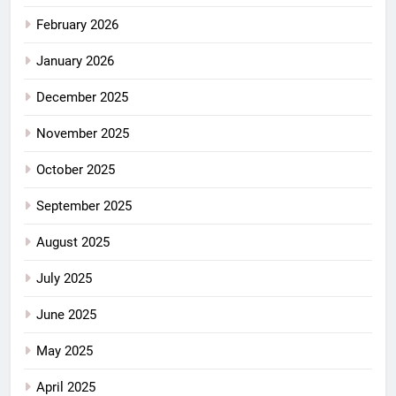
February 2026
January 2026
December 2025
November 2025
October 2025
September 2025
August 2025
July 2025
June 2025
May 2025
April 2025