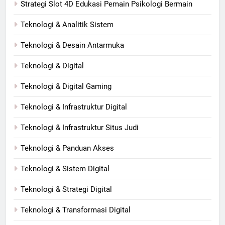
Strategi Slot 4D Edukasi Pemain Psikologi Bermain
Teknologi & Analitik Sistem
Teknologi & Desain Antarmuka
Teknologi & Digital
Teknologi & Digital Gaming
Teknologi & Infrastruktur Digital
Teknologi & Infrastruktur Situs Judi
Teknologi & Panduan Akses
Teknologi & Sistem Digital
Teknologi & Strategi Digital
Teknologi & Transformasi Digital