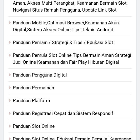
Aman, Akses Multi Perangkat, Keamanan Bermain Slot,
Navigasi Situs Ramah Pengguna, Update Link Slot
Panduan Mobile,Optimasi Browser,Keamanan Akun
Digital,Sistem Akses Online,Tips Teknis Android
Panduan Pemain / Strategi & Tips / Edukasi Slot
Panduan Pemula Slot Online Tips Bermain Aman Strategi
Judi Online Keamanan dan Fair Play Hiburan Digital
Panduan Pengguna Digital
Panduan Permainan
Panduan Platform
Panduan Registrasi Cepat dan Sistem Responsif
Panduan Slot Online
Panduan Slot Online, Edukasi Pemain Pemula, Keamanan