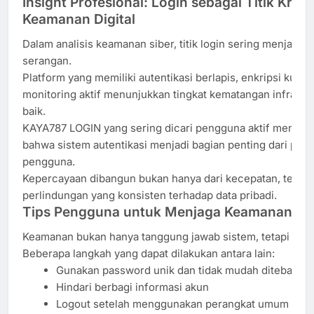
Insight Profesional: Login sebagai Titik Kritis
Keamanan Digital
Dalam analisis keamanan siber, titik login sering menjadi t
serangan.
Platform yang memiliki autentikasi berlapis, enkripsi kuat,
monitoring aktif menunjukkan tingkat kematangan infrastr
baik.
KAYA787 LOGIN yang sering dicari pengguna aktif menunj
bahwa sistem autentikasi menjadi bagian penting dari pen
pengguna.
Kepercayaan dibangun bukan hanya dari kecepatan, tetapi 
perlindungan yang konsisten terhadap data pribadi.
Tips Pengguna untuk Menjaga Keamanan Lo
Keamanan bukan hanya tanggung jawab sistem, tetapi jug
Beberapa langkah yang dapat dilakukan antara lain:
Gunakan password unik dan tidak mudah ditebak
Hindari berbagi informasi akun
Logout setelah menggunakan perangkat umum