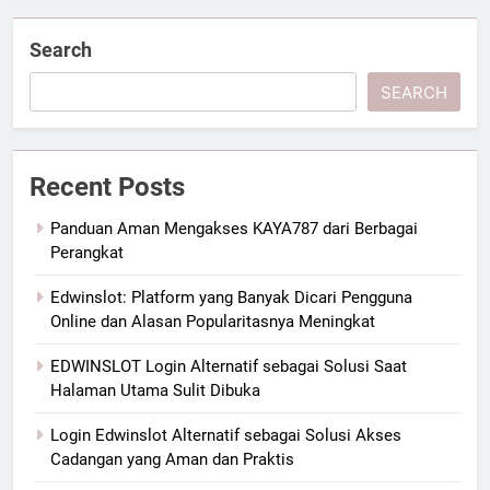
Search
SEARCH
Recent Posts
Panduan Aman Mengakses KAYA787 dari Berbagai
Perangkat
Edwinslot: Platform yang Banyak Dicari Pengguna
Online dan Alasan Popularitasnya Meningkat
EDWINSLOT Login Alternatif sebagai Solusi Saat
Halaman Utama Sulit Dibuka
Login Edwinslot Alternatif sebagai Solusi Akses
Cadangan yang Aman dan Praktis