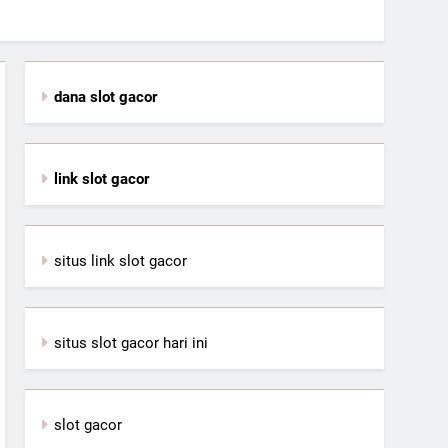
dana slot gacor
link slot gacor
situs link slot gacor
situs slot gacor hari ini
slot gacor