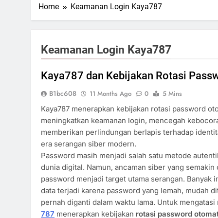
Home
Keamanan Login Kaya787
Keamanan Login Kaya787
Kaya787 dan Kebijakan Rotasi Pass
B1bc608
11 Months Ago
0
5 Mins
Kaya787 menerapkan kebijakan rotasi password ot
meningkatkan keamanan login, mencegah kebocora
memberikan perlindungan berlapis terhadap identit
era serangan siber modern.
Password masih menjadi salah satu metode autenti
dunia digital. Namun, ancaman siber yang semaki
password menjadi target utama serangan. Banyak 
data terjadi karena password yang lemah, mudah dit
pernah diganti dalam waktu lama. Untuk mengatasi 
787
menerapkan kebijakan
rotasi password otomat