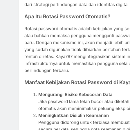
dari strategi perlindungan data dan identitas digit
Apa Itu Rotasi Password Otomatis?
Rotasi password otomatis adalah kebijakan yang s
atau bahkan memaksa pengguna mengganti passwo
baru. Dengan mekanisme ini, akun menjadi lebih 
yang sudah digunakan tidak dibiarkan bertahan terl
rentan diretas. Kaya787 mengintegrasikan sistem in
infrastrukturnya untuk memastikan pengguna selalu
perlindungan terbaru.
Manfaat Kebijakan Rotasi Password di Kay
Mengurangi Risiko Kebocoran Data
Jika password lama telah bocor atau diketahui
otomatis akan meminimalisir peluang eksploi
Meningkatkan Disiplin Keamanan
Pengguna didorong untuk terbiasa membuat
secara berkala, sehingga pola keamanan dig