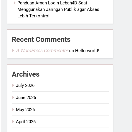
Panduan Aman Login Lebah4D Saat
Menggunakan Jaringan Publik agar Akses
Lebih Terkontrol
Recent Comments
A WordPress Commenter
on
Hello world!
Archives
July 2026
June 2026
May 2026
April 2026