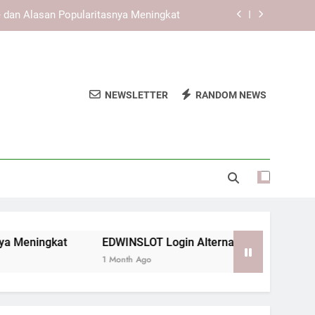
e dan Alasan Popularitasnya Meningkat
lusi Saat Halaman Utama Sulit Dibuka
 Akses Cadangan yang Aman dan Praktis
NEWSLETTER
RANDOM NEWS
es KAYA787 dari Berbagai Perangkat
e dan Alasan Popularitasnya Meningkat
u Di Smart Mum. Sumber Yang Membantu Anda Membesarkan
lusi Saat Halaman Utama Sulit Dibuka
 Akses Cadangan yang Aman dan Praktis
t
EDWINSLOT Login Alternatif sebagai Solusi Saat Hala
1 Month Ago