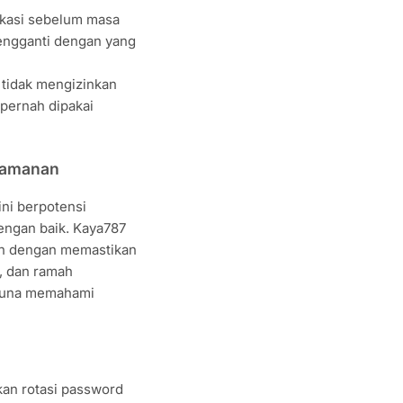
fikasi sebelum masa
engganti dengan yang
 tidak mengizinkan
pernah dipakai
yamanan
ini berpotensi
engan baik. Kaya787
n dengan memastikan
, dan ramah
gguna memahami
an rotasi password