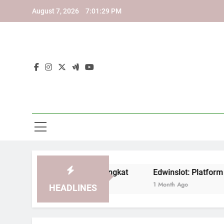
Skip
August 7, 2026
7:01:30 PM
to
content
Sm
Temuk
ri Berbagai Perangkat
Edwinslot: Platform yang Banya
1 Month Ago
HEADLINES