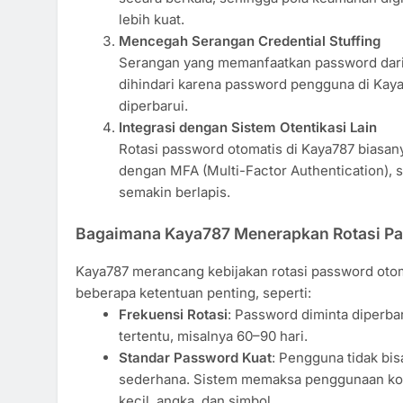
lebih kuat.
Mencegah Serangan Credential Stuffing
Serangan yang memanfaatkan password dari p
dihindari karena password pengguna di Kaya
diperbarui.
Integrasi dengan Sistem Otentikasi Lain
Rotasi password otomatis di Kaya787 biasan
dengan MFA (Multi-Factor Authentication), 
semakin berlapis.
Bagaimana Kaya787 Menerapkan Rotasi P
Kaya787 merancang kebijakan rotasi password oto
beberapa ketentuan penting, seperti:
Frekuensi Rotasi
: Password diminta diperba
tertentu, misalnya 60–90 hari.
Standar Password Kuat
: Pengguna tidak b
sederhana. Sistem memaksa penggunaan kom
kecil, angka, dan simbol.