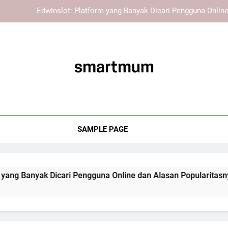
Edwinslot: Platform yang Banyak Dicari Pengguna Onlin
EDWINSLOT Login Alternatif sebagai So
Login Edwinslot Alternatif sebagai Solusi
Panduan Aman Mengaks
art Mum
Edwinslot: Platform yang Banyak Dicari Pengguna Onlin
an Tips Parenting, Gaya Hidup, Dan Inspirasi Untuk Para Ib
Keluarga.
EDWINSLOT Login Alternatif sebagai So
SAMPLE PAGE
Login Edwinslot Alternatif sebagai Solusi
k Dicari Pengguna Online dan Alasan Popularitasnya Meningka