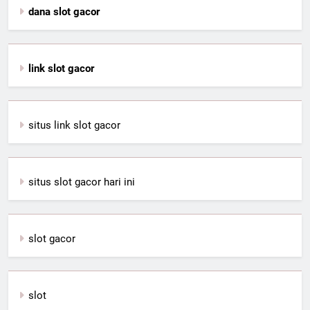
dana slot gacor
link slot gacor
situs link slot gacor
situs slot gacor hari ini
slot gacor
slot