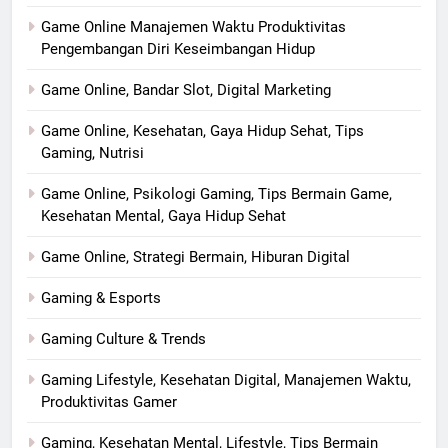
Game Online Manajemen Waktu Produktivitas
Pengembangan Diri Keseimbangan Hidup
Game Online, Bandar Slot, Digital Marketing
Game Online, Kesehatan, Gaya Hidup Sehat, Tips
Gaming, Nutrisi
Game Online, Psikologi Gaming, Tips Bermain Game,
Kesehatan Mental, Gaya Hidup Sehat
Game Online, Strategi Bermain, Hiburan Digital
Gaming & Esports
Gaming Culture & Trends
Gaming Lifestyle, Kesehatan Digital, Manajemen Waktu,
Produktivitas Gamer
Gaming, Kesehatan Mental, Lifestyle, Tips Bermain