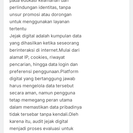
pada edukasi keamanan dan
perlindungan identitas, tanpa
unsur promosi atau dorongan
untuk menggunakan layanan
tertentu
Jejak digital adalah kumpulan data
yang dihasilkan ketika seseorang
berinteraksi di internet.Mulai dari
alamat IP, cookies, riwayat
pencarian, hingga data login dan
preferensi penggunaan.Platform
digital yang bertanggung jawab
harus mengelola data tersebut
secara aman, namun pengguna
tetap memegang peran utama
dalam memastikan data pribadinya
tidak tersebar tanpa kendali.Oleh
karena itu, audit jejak digital
menjadi proses evaluasi untuk