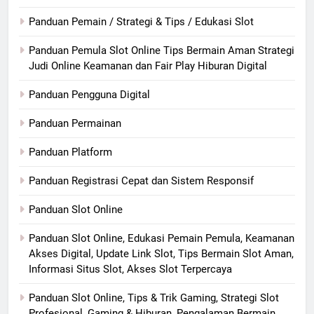
Panduan Pemain / Strategi & Tips / Edukasi Slot
Panduan Pemula Slot Online Tips Bermain Aman Strategi
Judi Online Keamanan dan Fair Play Hiburan Digital
Panduan Pengguna Digital
Panduan Permainan
Panduan Platform
Panduan Registrasi Cepat dan Sistem Responsif
Panduan Slot Online
Panduan Slot Online, Edukasi Pemain Pemula, Keamanan
Akses Digital, Update Link Slot, Tips Bermain Slot Aman,
Informasi Situs Slot, Akses Slot Terpercaya
Panduan Slot Online, Tips & Trik Gaming, Strategi Slot
Profesional, Gaming & Hiburan, Pengalaman Bermain