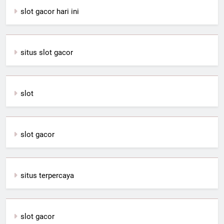
slot gacor hari ini
situs slot gacor
slot
slot gacor
situs terpercaya
slot gacor