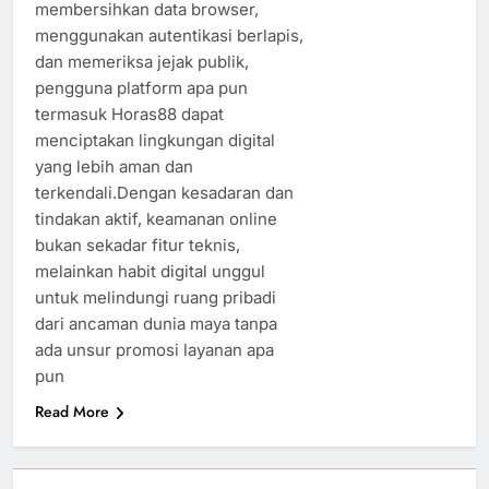
membersihkan data browser,
menggunakan autentikasi berlapis,
dan memeriksa jejak publik,
pengguna platform apa pun
termasuk Horas88 dapat
menciptakan lingkungan digital
yang lebih aman dan
terkendali.Dengan kesadaran dan
tindakan aktif, keamanan online
bukan sekadar fitur teknis,
melainkan habit digital unggul
untuk melindungi ruang pribadi
dari ancaman dunia maya tanpa
ada unsur promosi layanan apa
pun
Read More