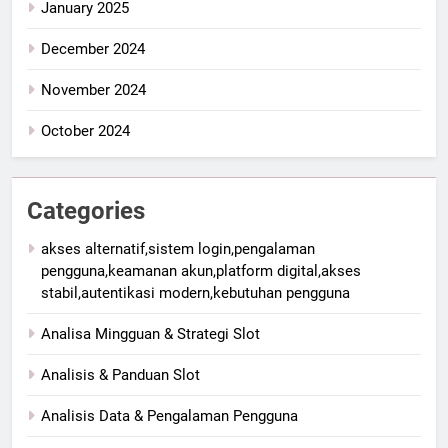
January 2025
December 2024
November 2024
October 2024
Categories
akses alternatif,sistem login,pengalaman
pengguna,keamanan akun,platform digital,akses
stabil,autentikasi modern,kebutuhan pengguna
Analisa Mingguan & Strategi Slot
Analisis & Panduan Slot
Analisis Data & Pengalaman Pengguna