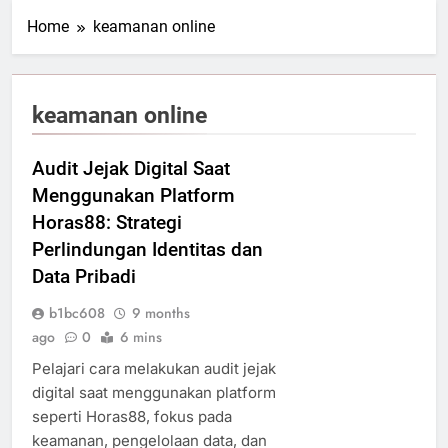
Home
keamanan online
keamanan online
Audit Jejak Digital Saat
Menggunakan Platform
Horas88: Strategi
Perlindungan Identitas dan
Data Pribadi
b1bc608
9 months
ago
0
6 mins
Pelajari cara melakukan audit jejak
digital saat menggunakan platform
seperti Horas88, fokus pada
keamanan, pengelolaan data, dan