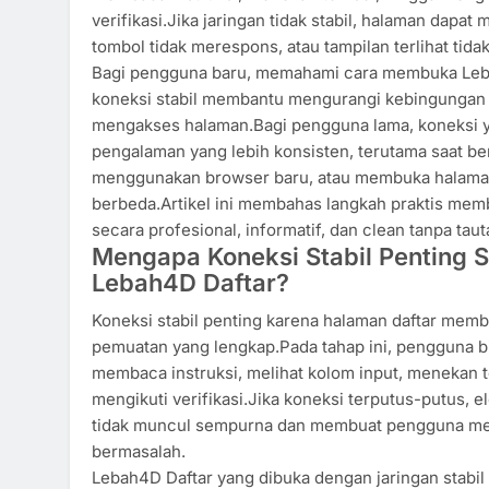
verifikasi.Jika jaringan tidak stabil, halaman dapat
tombol tidak merespons, atau tampilan terlihat tida
Bagi pengguna baru, memahami cara membuka Leb
koneksi stabil membantu mengurangi kebingungan s
mengakses halaman.Bagi pengguna lama, koneksi 
pengalaman yang lebih konsisten, terutama saat be
menggunakan browser baru, atau membuka halaman 
berbeda.Artikel ini membahas langkah praktis me
secara profesional, informatif, dan clean tanpa tauta
Mengapa Koneksi Stabil Penting
Lebah4D Daftar?
Koneksi stabil penting karena halaman daftar mem
pemuatan yang lengkap.Pada tahap ini, pengguna b
membaca instruksi, melihat kolom input, menekan 
mengikuti verifikasi.Jika koneksi terputus-putus, 
tidak muncul sempurna dan membuat pengguna me
bermasalah.
Lebah4D Daftar yang dibuka dengan jaringan stabil 