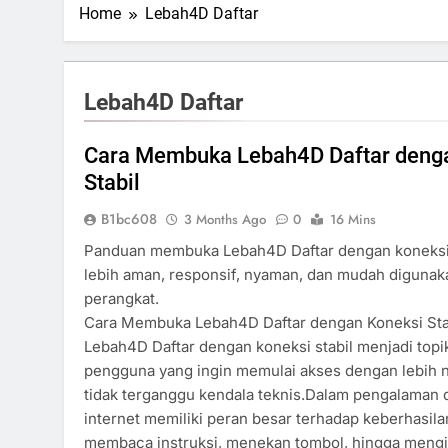
Home
Lebah4D Daftar
Lebah4D Daftar
Cara Membuka Lebah4D Daftar deng
Stabil
B1bc608
3 Months Ago
0
16 Mins
Panduan membuka Lebah4D Daftar dengan koneksi 
lebih aman, responsif, nyaman, dan mudah digunak
perangkat.
Cara Membuka Lebah4D Daftar dengan Koneksi Sta
Lebah4D Daftar dengan koneksi stabil menjadi topi
pengguna yang ingin memulai akses dengan lebih 
tidak terganggu kendala teknis.Dalam pengalaman di
internet memiliki peran besar terhadap keberhasi
membaca instruksi, menekan tombol, hingga mengi