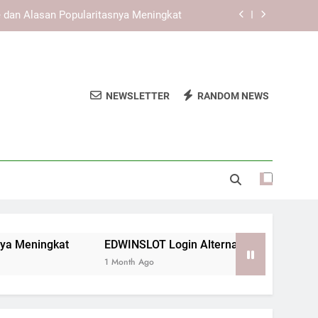
e dan Alasan Popularitasnya Meningkat
lusi Saat Halaman Utama Sulit Dibuka
 Akses Cadangan yang Aman dan Praktis
NEWSLETTER
RANDOM NEWS
es KAYA787 dari Berbagai Perangkat
e dan Alasan Popularitasnya Meningkat
u Di Smart Mum. Sumber Yang Membantu Anda Membesarkan
lusi Saat Halaman Utama Sulit Dibuka
 Akses Cadangan yang Aman dan Praktis
t
EDWINSLOT Login Alternatif sebagai Solusi Saat Hala
1 Month Ago