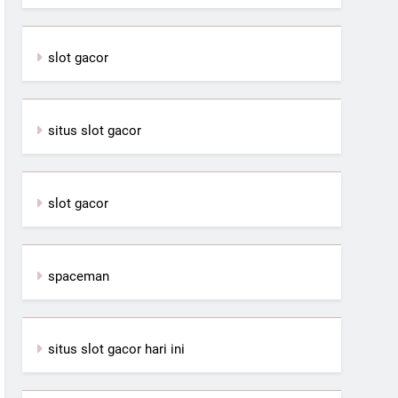
slot gacor
situs slot gacor
slot gacor
spaceman
situs slot gacor hari ini