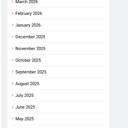
March 2026
February 2026
January 2026
December 2025
November 2025
October 2025
September 2025
August 2025
July 2025
June 2025
May 2025