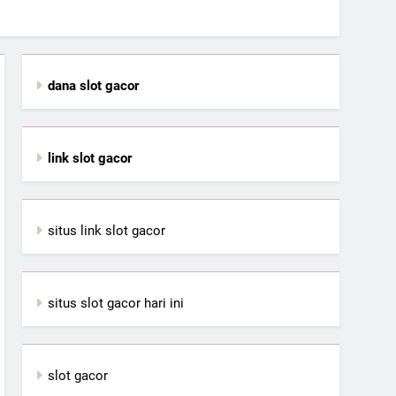
dana slot gacor
link slot gacor
situs link slot gacor
situs slot gacor hari ini
slot gacor