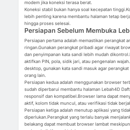
modem jika koneksi terasa berat.
Koneksi stabil bukan hanya soal kecepatan tinggi.
lebih penting karena membantu halaman tetap berja
hingga proses selesai.
Persiapan Sebelum Membuka Leb
Persiapan pertama adalah memastikan perangkat 
ringan.Gunakan perangkat pribadi agar riwayat brow
dan penyimpanan kata sandi lebih mudah dikontrol
aktifkan PIN, pola, sidik jari, atau pengenalan waja
desktop, gunakan kata sandi masuk agar perangkat
orang lain.
Persiapan kedua adalah menggunakan browser ter
sudah diperbarui membantu halaman Lebah4D Dafta
responsif dan kompatibel.Browser lama dapat men
aktif, kolom tidak muncul, atau verifikasi tidak berj
Persiapan ketiga adalah menutup aplikasi yang tida
diperlukan.Perangkat yang terlalu banyak menjalanka
belakang dapat membuat browser lambat meskipun 