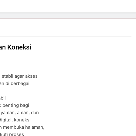
an Koneksi
stabil agar akses
an di berbagai
bil
k penting bagi
nyaman, aman, dan
gital, koneksi
lan membuka halaman,
kuti proses