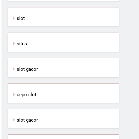
slot
situs
slot gacor
depo slot
slot gacor