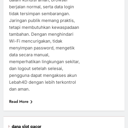
berjalan normal, serta data login
tidak tersimpan sembarangan.
Jaringan publik memang praktis,
tetapi membutuhkan kewaspadaan
tambahan. Dengan menghindari
Wi-Fi mencurigakan, tidak
menyimpan password, mengetik
data secara manual,
memperhatikan lingkungan sekitar,
dan logout setelah selesai,
pengguna dapat mengakses akun
Lebah4D dengan lebih terkontrol
dan aman.
Read More
dana slot gacor