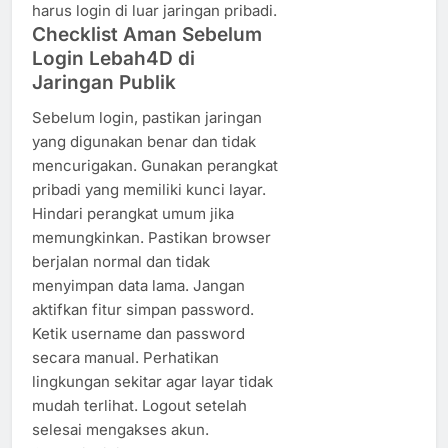
harus login di luar jaringan pribadi.
Checklist Aman Sebelum
Login Lebah4D di
Jaringan Publik
Sebelum login, pastikan jaringan
yang digunakan benar dan tidak
mencurigakan. Gunakan perangkat
pribadi yang memiliki kunci layar.
Hindari perangkat umum jika
memungkinkan. Pastikan browser
berjalan normal dan tidak
menyimpan data lama. Jangan
aktifkan fitur simpan password.
Ketik username dan password
secara manual. Perhatikan
lingkungan sekitar agar layar tidak
mudah terlihat. Logout setelah
selesai mengakses akun.