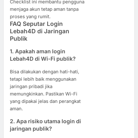
Checklist ini membantu pengguna
menjaga akun tetap aman tanpa
proses yang rumit.
FAQ Seputar Login
Lebah4D di Jaringan
Publik
1. Apakah aman login
Lebah4D di Wi-Fi publik?
Bisa dilakukan dengan hati-hati,
tetapi lebih baik menggunakan
jaringan pribadi jika
memungkinkan. Pastikan Wi-Fi
yang dipakai jelas dan perangkat
aman.
2. Apa risiko utama login di
jaringan publik?