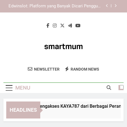
Skip
EDWINSLOT Login Alternatif sebagai Solusi Saat
to
Halaman Utama Sulit Dibuka
content
Login Edwinslot Alternatif sebagai Solusi Akses
Cadangan yang Aman dan Praktis
Panduan Aman Mengakses KAYA787 dari
Berbagai Perangkat
Edwinslot: Platform yang Banyak Dicari Pengguna
Online dan Alasan Popularitasnya Meningkat
EDWINSLOT Login Alternatif sebagai Solusi Saat
Halaman Utama Sulit Dibuka
Smart Mum
Temukan Tips Parenting, Gaya Hidup, Dan
Login Edwinslot Alternatif sebagai Solusi Akses
NEWSLETTER
RANDOM NEWS
Cadangan yang Aman dan Praktis
Inspirasi Untuk Para Ibu Di Smart Mum.
Sumber Yang Membantu Anda
MENU
Membesarkan Keluarga.
nduan Aman Mengakses KAYA787 dari Berbagai Perangkat
HEADLINES
Weeks Ago