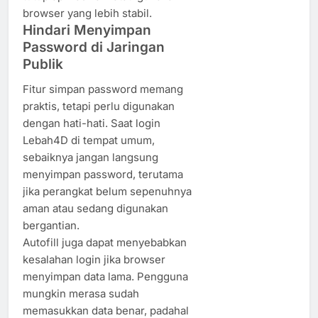
browser yang lebih stabil.
Hindari Menyimpan
Password di Jaringan
Publik
Fitur simpan password memang
praktis, tetapi perlu digunakan
dengan hati-hati. Saat login
Lebah4D di tempat umum,
sebaiknya jangan langsung
menyimpan password, terutama
jika perangkat belum sepenuhnya
aman atau sedang digunakan
bergantian.
Autofill juga dapat menyebabkan
kesalahan login jika browser
menyimpan data lama. Pengguna
mungkin merasa sudah
memasukkan data benar, padahal