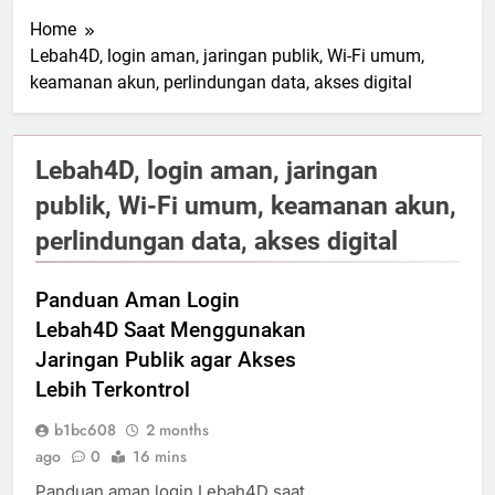
Home
Lebah4D, login aman, jaringan publik, Wi-Fi umum,
keamanan akun, perlindungan data, akses digital
Lebah4D, login aman, jaringan
publik, Wi-Fi umum, keamanan akun,
perlindungan data, akses digital
Panduan Aman Login
Lebah4D Saat Menggunakan
Jaringan Publik agar Akses
Lebih Terkontrol
b1bc608
2 months
ago
0
16 mins
Panduan aman login Lebah4D saat