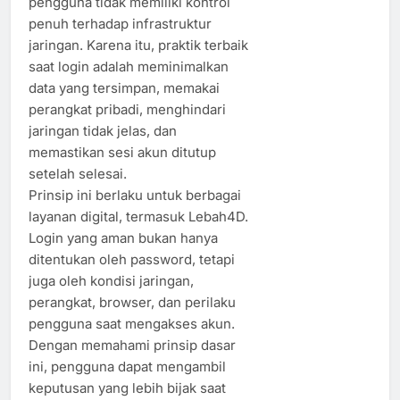
pengguna tidak memiliki kontrol
penuh terhadap infrastruktur
jaringan. Karena itu, praktik terbaik
saat login adalah meminimalkan
data yang tersimpan, memakai
perangkat pribadi, menghindari
jaringan tidak jelas, dan
memastikan sesi akun ditutup
setelah selesai.
Prinsip ini berlaku untuk berbagai
layanan digital, termasuk Lebah4D.
Login yang aman bukan hanya
ditentukan oleh password, tetapi
juga oleh kondisi jaringan,
perangkat, browser, dan perilaku
pengguna saat mengakses akun.
Dengan memahami prinsip dasar
ini, pengguna dapat mengambil
keputusan yang lebih bijak saat