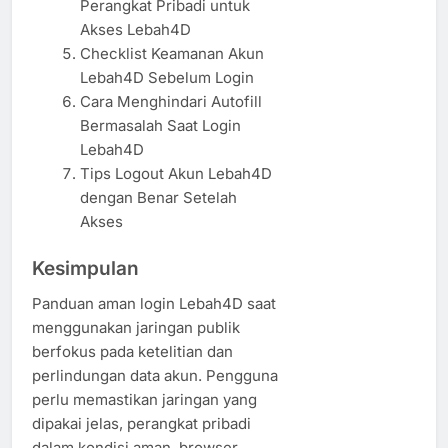
Perangkat Pribadi untuk
Akses Lebah4D
Checklist Keamanan Akun
Lebah4D Sebelum Login
Cara Menghindari Autofill
Bermasalah Saat Login
Lebah4D
Tips Logout Akun Lebah4D
dengan Benar Setelah
Akses
Kesimpulan
Panduan aman login Lebah4D saat
menggunakan jaringan publik
berfokus pada ketelitian dan
perlindungan data akun. Pengguna
perlu memastikan jaringan yang
dipakai jelas, perangkat pribadi
dalam kondisi aman, browser