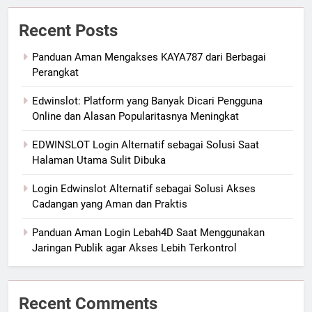
Recent Posts
Panduan Aman Mengakses KAYA787 dari Berbagai
Perangkat
Edwinslot: Platform yang Banyak Dicari Pengguna
Online dan Alasan Popularitasnya Meningkat
EDWINSLOT Login Alternatif sebagai Solusi Saat
Halaman Utama Sulit Dibuka
Login Edwinslot Alternatif sebagai Solusi Akses
Cadangan yang Aman dan Praktis
Panduan Aman Login Lebah4D Saat Menggunakan
Jaringan Publik agar Akses Lebih Terkontrol
Recent Comments