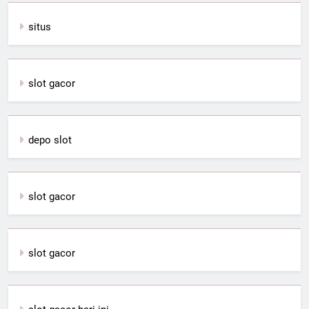
situs
slot gacor
depo slot
slot gacor
slot gacor