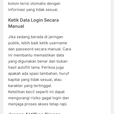
kolom terisi otomatis dengan
informasi yang tidak sesuai.
Ketik Data Login Secara
Manual
Jika sedang berada di jaringan
publik, lebih baik ketik username
dan password secara manual. Cara
ini membantu memastikan data
yang digunakan benar dan bukan
hasil autofill lama. Periksa juga
apakah ada spasi tambahan, huruf
kapital yang tidak sesuai, atau
karakter yang tertinggal.
Ketelitian kecil seperti ini dapat
mengurangi risiko gagal login dan
menjaga proses akses tetap rapi.