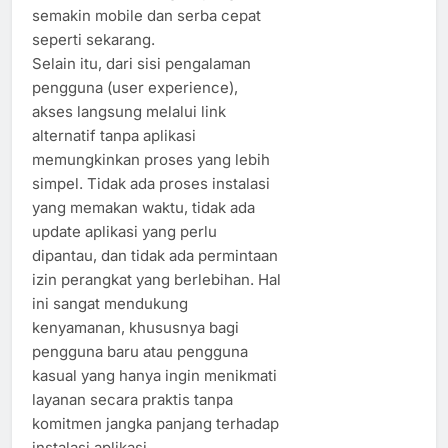
semakin mobile dan serba cepat
seperti sekarang.
Selain itu, dari sisi pengalaman
pengguna (user experience),
akses langsung melalui link
alternatif tanpa aplikasi
memungkinkan proses yang lebih
simpel. Tidak ada proses instalasi
yang memakan waktu, tidak ada
update aplikasi yang perlu
dipantau, dan tidak ada permintaan
izin perangkat yang berlebihan. Hal
ini sangat mendukung
kenyamanan, khususnya bagi
pengguna baru atau pengguna
kasual yang hanya ingin menikmati
layanan secara praktis tanpa
komitmen jangka panjang terhadap
instalasi aplikasi.