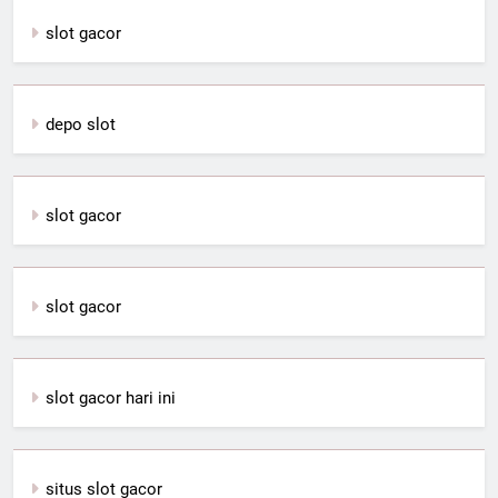
slot gacor
depo slot
slot gacor
slot gacor
slot gacor hari ini
situs slot gacor