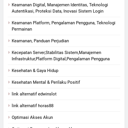
Keamanan Digital, Manajemen Identitas, Teknologi
Autentikasi, Proteksi Data, Inovasi Sistem Login
Keamanan Platform, Pengalaman Pengguna, Teknologi
Permainan
Keamanan, Panduan Perjudian
Kecepatan Server,Stabilitas Sistem,Manajemen
Infrastruktur,Platform Digital,Pengalaman Pengguna
Kesehatan & Gaya Hidup
Kesehatan Mental & Perilaku Positif
link alternatif edwinslot
link alternatif horas88
Optimasi Akses Akun