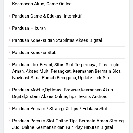
Keamanan Akun, Game Online
Panduan Game & Edukasi Interaktif
Panduan Hiburan
Panduan Koneksi dan Stabilitas Akses Digital
Panduan Koneksi Stabil
Panduan Link Resmi, Situs Slot Terpercaya, Tips Login
Aman, Akses Multi Perangkat, Keamanan Bermain Slot,
Navigasi Situs Ramah Pengguna, Update Link Slot
Panduan Mobile,Optimasi Browser,Keamanan Akun
Digital,Sistem Akses Online,Tips Teknis Android
Panduan Pemain / Strategi & Tips / Edukasi Slot
Panduan Pemula Slot Online Tips Bermain Aman Strategi
Judi Online Keamanan dan Fair Play Hiburan Digital