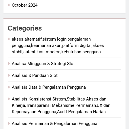
October 2024
Categories
akses alternatif,sistem login,pengalaman
pengguna,keamanan akun,platform digital,akses
stabil,autentikasi modern,kebutuhan pengguna
Analisa Mingguan & Strategi Slot
Analisis & Panduan Slot
Analisis Data & Pengalaman Pengguna
Analisis Konsistensi Sistem,Stabilitas Akses dan
Kinerja,Transparansi Mekanisme Permainan,UX dan
Kepercayaan Pengguna,Audit Pengalaman Harian
Analisis Permainan & Pengalaman Pengguna