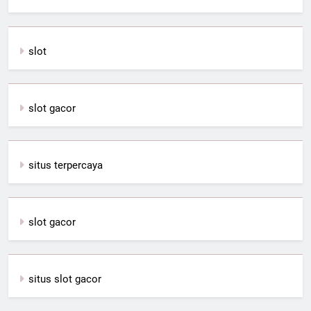
slot
slot gacor
situs terpercaya
slot gacor
situs slot gacor