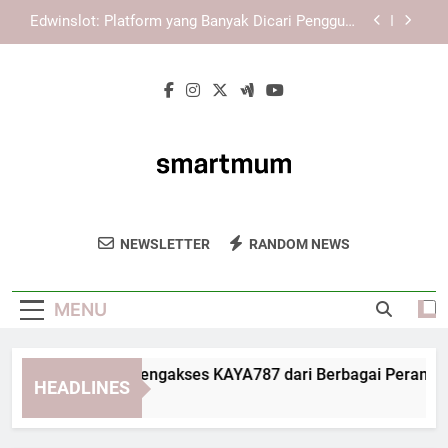
Skip
EDWINSLOT Login Alternatif sebagai Solusi Saat
to
Halaman Utama Sulit Dibuka
content
Login Edwinslot Alternatif sebagai Solusi Akses
Cadangan yang Aman dan Praktis
Panduan Aman Mengakses KAYA787 dari
Berbagai Perangkat
Edwinslot: Platform yang Banyak Dicari Pengguna
Online dan Alasan Popularitasnya Meningkat
EDWINSLOT Login Alternatif sebagai Solusi Saat
Halaman Utama Sulit Dibuka
Smart Mum
Temukan Tips Parenting, Gaya Hidup, Dan
Login Edwinslot Alternatif sebagai Solusi Akses
NEWSLETTER
RANDOM NEWS
Cadangan yang Aman dan Praktis
Inspirasi Untuk Para Ibu Di Smart Mum.
Sumber Yang Membantu Anda
MENU
Membesarkan Keluarga.
nduan Aman Mengakses KAYA787 dari Berbagai Perangkat
HEADLINES
Weeks Ago