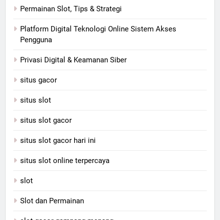
Permainan Slot, Tips & Strategi
Platform Digital Teknologi Online Sistem Akses
Pengguna
Privasi Digital & Keamanan Siber
situs gacor
situs slot
situs slot gacor
situs slot gacor hari ini
situs slot online terpercaya
slot
Slot dan Permainan