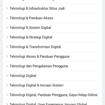
Teknologi & Infrastruktur Situs Judi
Teknologi & Panduan Akses
Teknologi & Sistem Digital
Teknologi & Strategi Digital
Teknologi & Transformasi Digital
Teknologi Akses & Panduan Pengguna
Teknologi dan Pengalaman Pengguna
Teknologi Digital
Teknologi Digital & Inovasi Sistem
Teknologi Digital, Panduan Pengguna, Gaya Hidup Online
Teknologi Digital, User Experience, Inovasi Global