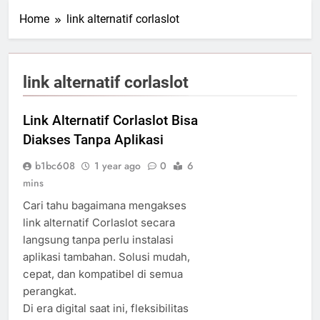
Home
link alternatif corlaslot
link alternatif corlaslot
Link Alternatif Corlaslot Bisa
Diakses Tanpa Aplikasi
b1bc608
1 year ago
0
6
mins
Cari tahu bagaimana mengakses
link alternatif Corlaslot secara
langsung tanpa perlu instalasi
aplikasi tambahan. Solusi mudah,
cepat, dan kompatibel di semua
perangkat.
Di era digital saat ini, fleksibilitas