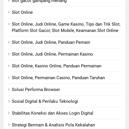
slot gacor gampang menang
Slot Online
Slot Online, Judi Online, Game Kasino, Tips dan Trik Slot,
Platform Slot Gacor, Slot Mobile, Keamanan Slot Online
Slot Online, Judi Online, Panduan Pemain
Slot Online, Judi Online, Permainan Kasino
Slot Online, Kasino Online, Panduan Permainan
Slot Online, Permainan Casino, Panduan Taruhan
Solusi Performa Browser
Sosial Digital & Perilaku Teknologi
Stabilitas Koneksi dan Akses Login Digital
Strategi Bermain & Analisis Pola Kekalahan