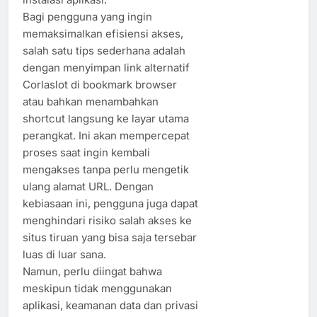
Bagi pengguna yang ingin
memaksimalkan efisiensi akses,
salah satu tips sederhana adalah
dengan menyimpan link alternatif
Corlaslot di bookmark browser
atau bahkan menambahkan
shortcut langsung ke layar utama
perangkat. Ini akan mempercepat
proses saat ingin kembali
mengakses tanpa perlu mengetik
ulang alamat URL. Dengan
kebiasaan ini, pengguna juga dapat
menghindari risiko salah akses ke
situs tiruan yang bisa saja tersebar
luas di luar sana.
Namun, perlu diingat bahwa
meskipun tidak menggunakan
aplikasi, keamanan data dan privasi