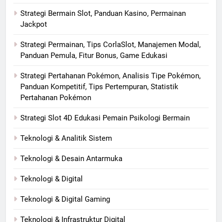
Strategi Bermain Slot, Panduan Kasino, Permainan
Jackpot
Strategi Permainan, Tips CorlaSlot, Manajemen Modal,
Panduan Pemula, Fitur Bonus, Game Edukasi
Strategi Pertahanan Pokémon, Analisis Tipe Pokémon,
Panduan Kompetitif, Tips Pertempuran, Statistik
Pertahanan Pokémon
Strategi Slot 4D Edukasi Pemain Psikologi Bermain
Teknologi & Analitik Sistem
Teknologi & Desain Antarmuka
Teknologi & Digital
Teknologi & Digital Gaming
Teknologi & Infrastruktur Digital