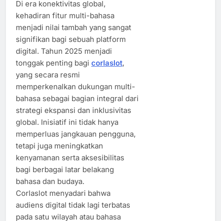
Di era konektivitas global,
kehadiran fitur multi-bahasa
menjadi nilai tambah yang sangat
signifikan bagi sebuah platform
digital. Tahun 2025 menjadi
tonggak penting bagi
corlaslot
,
yang secara resmi
memperkenalkan dukungan multi-
bahasa sebagai bagian integral dari
strategi ekspansi dan inklusivitas
global. Inisiatif ini tidak hanya
memperluas jangkauan pengguna,
tetapi juga meningkatkan
kenyamanan serta aksesibilitas
bagi berbagai latar belakang
bahasa dan budaya.
Corlaslot menyadari bahwa
audiens digital tidak lagi terbatas
pada satu wilayah atau bahasa