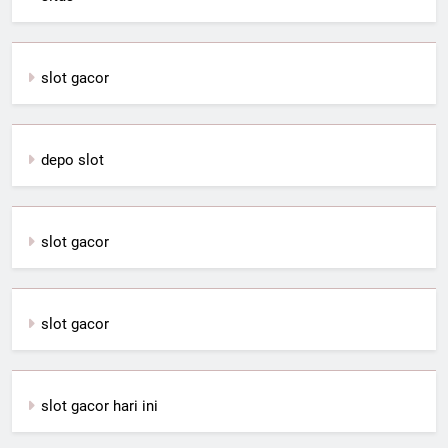
slot gacor
depo slot
slot gacor
slot gacor
slot gacor hari ini