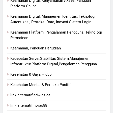
Keamanan Digital, Kenyamanan Akses, Panduan
Platform Online
Keamanan Digital, Manajemen Identitas, Teknologi
Autentikasi, Proteksi Data, Inovasi Sistem Login
Keamanan Platform, Pengalaman Pengguna, Teknologi
Permainan
Keamanan, Panduan Perjudian
Kecepatan Server,Stabilitas Sistem,Manajemen
Infrastruktur,Platform Digital,Pengalaman Pengguna
Kesehatan & Gaya Hidup
Kesehatan Mental & Perilaku Positif
link alternatif edwinslot
link alternatif horas88