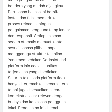
bendera yang mudah dijangkau.
Perubahan bahasa ini bersifat
instan dan tidak memerlukan
proses reload, sehingga
pengalaman pengguna tetap lancar
dan responsif. Setiap halaman
secara otomatis memuat konten
sesuai bahasa pilihan tanpa
mengganggu struktur tampilan.
Yang membedakan Corlaslot dari
platform lain adalah kualitas
terjemahan yang disediakan.
Seluruh teks pada platform tidak
hanya diterjemahkan secara literal,
tetapi juga disesuaikan secara
kontekstual agar relevan dengan
budaya dan kebiasaan pengguna
lokal. Pendekatan ini dikenal