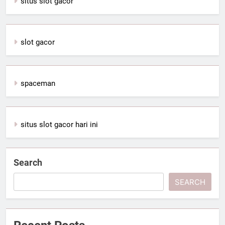
situs slot gacor
slot gacor
spaceman
situs slot gacor hari ini
Search
SEARCH