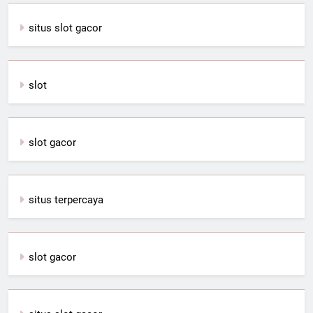
situs slot gacor
slot
slot gacor
situs terpercaya
slot gacor