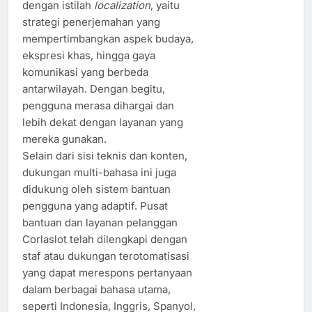
dengan istilah
localization
, yaitu
strategi penerjemahan yang
mempertimbangkan aspek budaya,
ekspresi khas, hingga gaya
komunikasi yang berbeda
antarwilayah. Dengan begitu,
pengguna merasa dihargai dan
lebih dekat dengan layanan yang
mereka gunakan.
Selain dari sisi teknis dan konten,
dukungan multi-bahasa ini juga
didukung oleh sistem bantuan
pengguna yang adaptif. Pusat
bantuan dan layanan pelanggan
Corlaslot telah dilengkapi dengan
staf atau dukungan terotomatisasi
yang dapat merespons pertanyaan
dalam berbagai bahasa utama,
seperti Indonesia, Inggris, Spanyol,