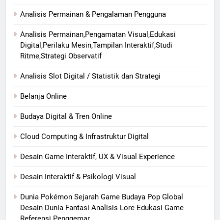
Analisis Permainan & Pengalaman Pengguna
Analisis Permainan,Pengamatan Visual,Edukasi
Digital,Perilaku Mesin,Tampilan Interaktif,Studi
Ritme,Strategi Observatif
Analisis Slot Digital / Statistik dan Strategi
Belanja Online
Budaya Digital & Tren Online
Cloud Computing & Infrastruktur Digital
Desain Game Interaktif, UX & Visual Experience
Desain Interaktif & Psikologi Visual
Dunia Pokémon Sejarah Game Budaya Pop Global
Desain Dunia Fantasi Analisis Lore Edukasi Game
Referensi Penggemar