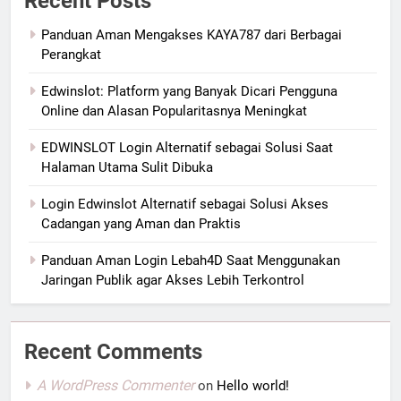
Recent Posts
Panduan Aman Mengakses KAYA787 dari Berbagai
Perangkat
Edwinslot: Platform yang Banyak Dicari Pengguna
Online dan Alasan Popularitasnya Meningkat
EDWINSLOT Login Alternatif sebagai Solusi Saat
Halaman Utama Sulit Dibuka
Login Edwinslot Alternatif sebagai Solusi Akses
Cadangan yang Aman dan Praktis
Panduan Aman Login Lebah4D Saat Menggunakan
Jaringan Publik agar Akses Lebih Terkontrol
Recent Comments
A WordPress Commenter
on
Hello world!