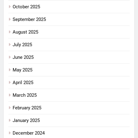
October 2025
September 2025
August 2025
July 2025
June 2025
May 2025
April 2025
March 2025
February 2025
January 2025
December 2024