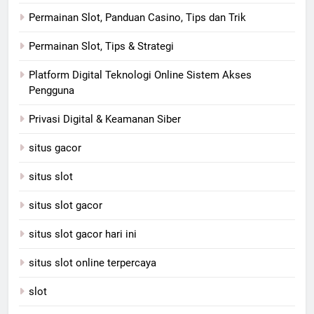
Permainan Slot, Panduan Casino, Tips dan Trik
Permainan Slot, Tips & Strategi
Platform Digital Teknologi Online Sistem Akses
Pengguna
Privasi Digital & Keamanan Siber
situs gacor
situs slot
situs slot gacor
situs slot gacor hari ini
situs slot online terpercaya
slot