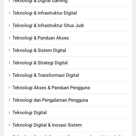
Teknologi & Digital Gaming
Teknologi & Infrastruktur Digital
Teknologi & Infrastruktur Situs Judi
Teknologi & Panduan Akses
Teknologi & Sistem Digital
Teknologi & Strategi Digital
Teknologi & Transformasi Digital
Teknologi Akses & Panduan Pengguna
Teknologi dan Pengalaman Pengguna
Teknologi Digital
Teknologi Digital & Inovasi Sistem