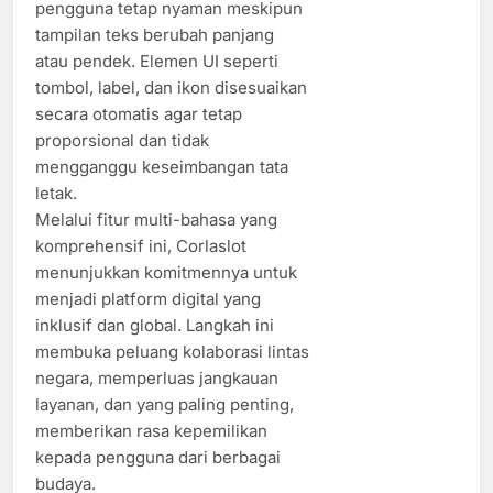
pengguna tetap nyaman meskipun
tampilan teks berubah panjang
atau pendek. Elemen UI seperti
tombol, label, dan ikon disesuaikan
secara otomatis agar tetap
proporsional dan tidak
mengganggu keseimbangan tata
letak.
Melalui fitur multi-bahasa yang
komprehensif ini, Corlaslot
menunjukkan komitmennya untuk
menjadi platform digital yang
inklusif dan global. Langkah ini
membuka peluang kolaborasi lintas
negara, memperluas jangkauan
layanan, dan yang paling penting,
memberikan rasa kepemilikan
kepada pengguna dari berbagai
budaya.