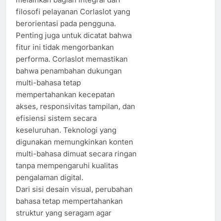
filosofi pelayanan Corlaslot yang
berorientasi pada pengguna.
Penting juga untuk dicatat bahwa
fitur ini tidak mengorbankan
performa. Corlaslot memastikan
bahwa penambahan dukungan
multi-bahasa tetap
mempertahankan kecepatan
akses, responsivitas tampilan, dan
efisiensi sistem secara
keseluruhan. Teknologi yang
digunakan memungkinkan konten
multi-bahasa dimuat secara ringan
tanpa mempengaruhi kualitas
pengalaman digital.
Dari sisi desain visual, perubahan
bahasa tetap mempertahankan
struktur yang seragam agar