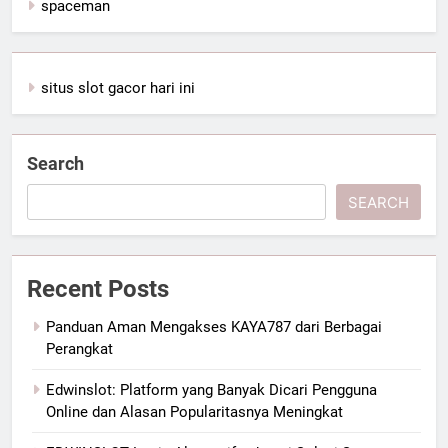
spaceman
situs slot gacor hari ini
Search
SEARCH
Recent Posts
Panduan Aman Mengakses KAYA787 dari Berbagai
Perangkat
Edwinslot: Platform yang Banyak Dicari Pengguna
Online dan Alasan Popularitasnya Meningkat