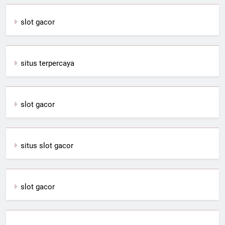
slot gacor
situs terpercaya
slot gacor
situs slot gacor
slot gacor