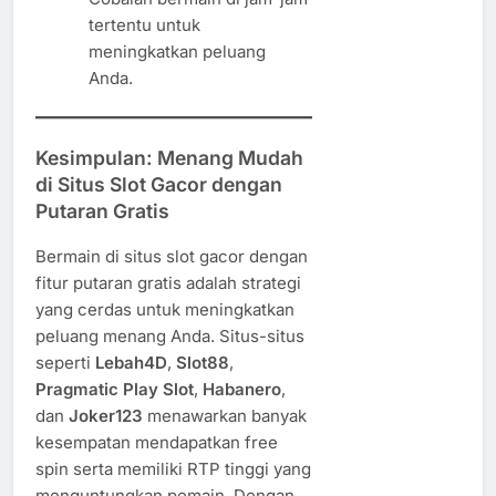
tertentu untuk
meningkatkan peluang
Anda.
Kesimpulan: Menang Mudah
di Situs Slot Gacor dengan
Putaran Gratis
Bermain di situs slot gacor dengan
fitur putaran gratis adalah strategi
yang cerdas untuk meningkatkan
peluang menang Anda. Situs-situs
seperti
Lebah4D
,
Slot88
,
Pragmatic Play Slot
,
Habanero
,
dan
Joker123
menawarkan banyak
kesempatan mendapatkan free
spin serta memiliki RTP tinggi yang
menguntungkan pemain. Dengan