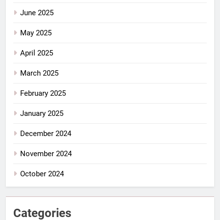
June 2025
May 2025
April 2025
March 2025
February 2025
January 2025
December 2024
November 2024
October 2024
Categories