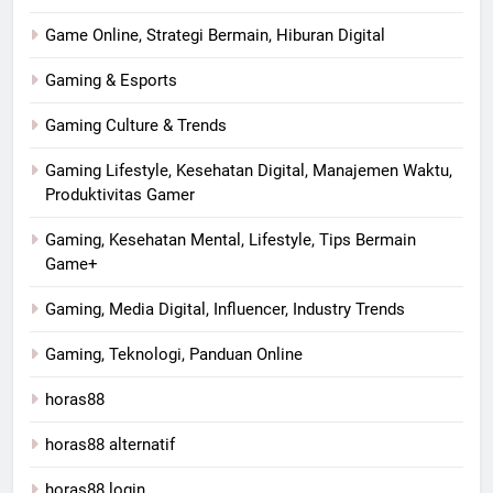
Game Online, Strategi Bermain, Hiburan Digital
Gaming & Esports
Gaming Culture & Trends
Gaming Lifestyle, Kesehatan Digital, Manajemen Waktu,
Produktivitas Gamer
Gaming, Kesehatan Mental, Lifestyle, Tips Bermain
Game+
Gaming, Media Digital, Influencer, Industry Trends
Gaming, Teknologi, Panduan Online
horas88
horas88 alternatif
horas88 login