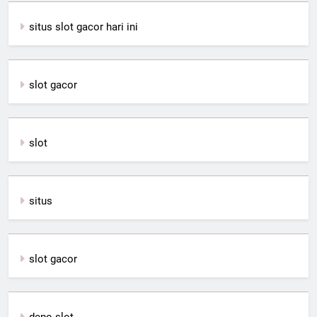
situs slot gacor hari ini
slot gacor
slot
situs
slot gacor