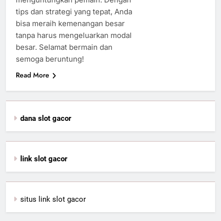
tips dan strategi yang tepat, Anda
bisa meraih kemenangan besar
tanpa harus mengeluarkan modal
besar. Selamat bermain dan
semoga beruntung!
Read More
dana slot gacor
link slot gacor
situs link slot gacor