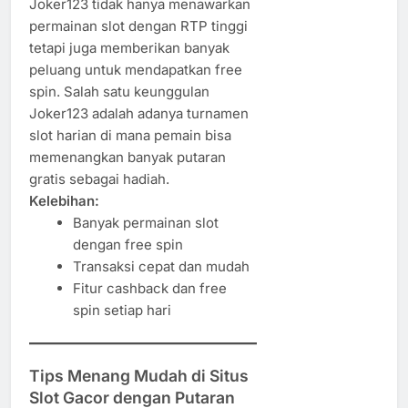
Joker123 tidak hanya menawarkan
permainan slot dengan RTP tinggi
tetapi juga memberikan banyak
peluang untuk mendapatkan free
spin. Salah satu keunggulan
Joker123 adalah adanya turnamen
slot harian di mana pemain bisa
memenangkan banyak putaran
gratis sebagai hadiah.
Kelebihan:
Banyak permainan slot
dengan free spin
Transaksi cepat dan mudah
Fitur cashback dan free
spin setiap hari
Tips Menang Mudah di Situs
Slot Gacor dengan Putaran