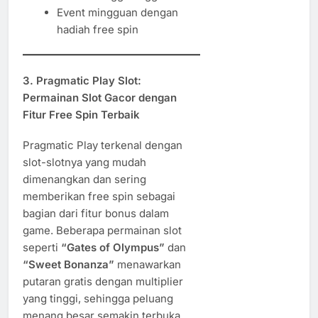
Event mingguan dengan
hadiah free spin
3.
Pragmatic Play Slot:
Permainan Slot Gacor dengan
Fitur Free Spin Terbaik
Pragmatic Play terkenal dengan
slot-slotnya yang mudah
dimenangkan dan sering
memberikan free spin sebagai
bagian dari fitur bonus dalam
game. Beberapa permainan slot
seperti
“Gates of Olympus”
dan
“Sweet Bonanza”
menawarkan
putaran gratis dengan multiplier
yang tinggi, sehingga peluang
menang besar semakin terbuka