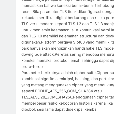
memastikan bahwa koneksi benar-benar terhubung
resmi.Bila parameter TLS tidak dikonfigurasi deng
kekuatan sertifikat digital berkurang dan risiko pe
TLS versi modern seperti TLS 1.2 dan TLS 1.3 men
untuk menjamin keamanan jalur komunikasi.Versi la
dan TLS 1.0 memiliki kelemahan struktural dan tidak 
digunakan.Platform bergaya Slot88 yang memiliki t
baik hanya akan mengizinkan handshake TLS mod
downgrade attack.Peretas sering mencoba menuru
koneksi memakai protokol lemah sehingga dapat d
brute-force
Parameter berikutnya adalah cipher suite.Cipher s
kombinasi algoritma enkripsi, hashing, dan pertuka
yang matang menggunakan cipher yang mendukung
seperti ECDHE_AES_256_GCM_SHA384 atau
TLS_AES_128_GCM_SHA256.Penggunaan cipher tan
memperbesar risiko kebocoran historis karena jika
dibobol, sesi lama dapat didekripsi kembali