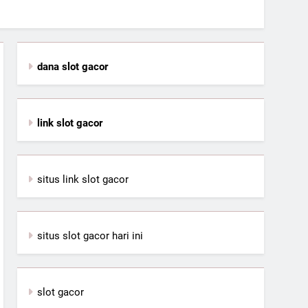
dana slot gacor
link slot gacor
situs link slot gacor
situs slot gacor hari ini
slot gacor