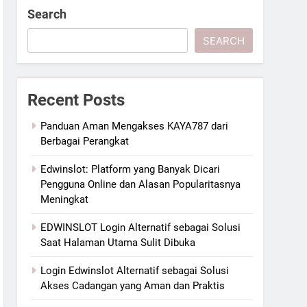
Search
SEARCH
Recent Posts
Panduan Aman Mengakses KAYA787 dari
Berbagai Perangkat
Edwinslot: Platform yang Banyak Dicari
Pengguna Online dan Alasan Popularitasnya
Meningkat
EDWINSLOT Login Alternatif sebagai Solusi
Saat Halaman Utama Sulit Dibuka
Login Edwinslot Alternatif sebagai Solusi
Akses Cadangan yang Aman dan Praktis