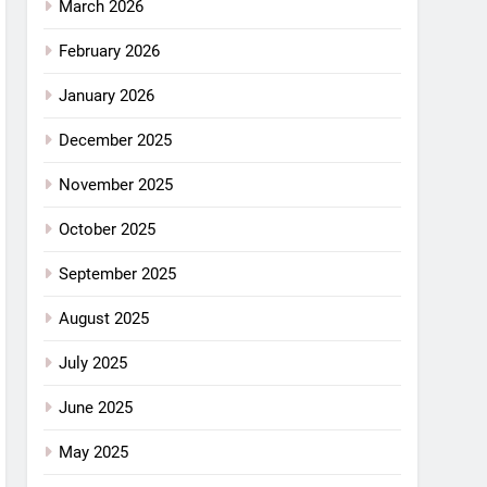
March 2026
February 2026
January 2026
December 2025
November 2025
October 2025
September 2025
August 2025
July 2025
June 2025
May 2025