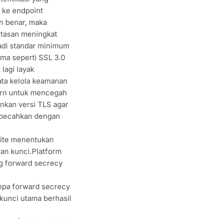
 ke endpoint
an benar, maka
retasan meningkat
jadi standar minimum
ma seperti SSL 3.0
lagi layak
ata kelola keamanan
ern untuk mencegah
nkan versi TLS agar
ipecahkan dengan
uite menentukan
ran kunci.Platform
 forward secrecy
pa forward secrecy
 kunci utama berhasil