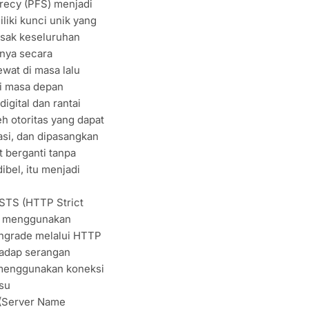
crecy (PFS) menjadi
iki kunci unik yang
usak keseluruhan
nya secara
ewat di masa lalu
di masa depan
igital dan rantai
eh otoritas yang dapat
kasi, dan dipasangkan
at berganti tanpa
ibel, itu menjadi
STS (HTTP Strict
a menggunakan
ngrade melalui HTTP
rhadap serangan
 menggunakan koneksi
lsu
I (Server Name