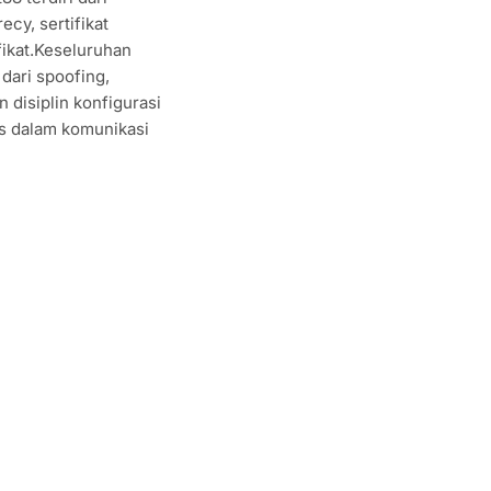
ecy, sertifikat
fikat.Keseluruhan
dari spoofing,
 disiplin konfigurasi
es dalam komunikasi