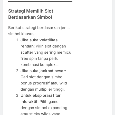
Strategi Memilih Slot
Berdasarkan Simbol
Berikut strategi berdasarkan jenis
simbol khusus:
Jika suka volatilitas
rendah
: Pilih slot dengan
scatter yang sering memicu
free spin tanpa perlu
kombinasi kompleks.
Jika suka jackpot besar
:
Cari slot dengan simbol
bonus progresif atau wild
dengan multiplier tinggi.
Untuk eksplorasi fitur
interaktif
: Pilih game
dengan simbol expanding
atau sticky wilds yang