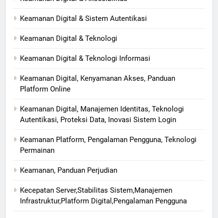
Keamanan Digital & Sistem Autentikasi
Keamanan Digital & Teknologi
Keamanan Digital & Teknologi Informasi
Keamanan Digital, Kenyamanan Akses, Panduan
Platform Online
Keamanan Digital, Manajemen Identitas, Teknologi
Autentikasi, Proteksi Data, Inovasi Sistem Login
Keamanan Platform, Pengalaman Pengguna, Teknologi
Permainan
Keamanan, Panduan Perjudian
Kecepatan Server,Stabilitas Sistem,Manajemen
Infrastruktur,Platform Digital,Pengalaman Pengguna