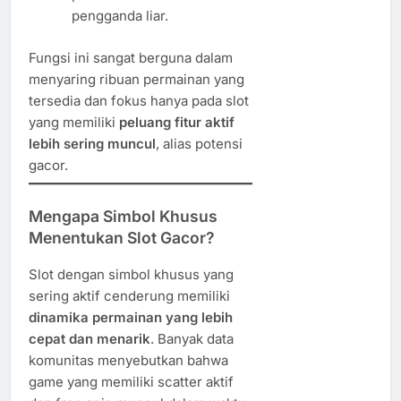
pengganda liar.
Fungsi ini sangat berguna dalam
menyaring ribuan permainan yang
tersedia dan fokus hanya pada slot
yang memiliki
peluang fitur aktif
lebih sering muncul
, alias potensi
gacor.
Mengapa Simbol Khusus
Menentukan Slot Gacor?
Slot dengan simbol khusus yang
sering aktif cenderung memiliki
dinamika permainan yang lebih
cepat dan menarik
. Banyak data
komunitas menyebutkan bahwa
game yang memiliki scatter aktif