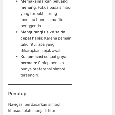
Memaksimalkan peluang
menang
: Fokus pada simbol
yang terbukti sering
memicu bonus atau fitur
pengganda.
Mengurangi risiko saldo
cepat habis
: Karena pemain
tahu fitur apa yang
diharapkan sejak awal.
Kustomisasi sesuai gaya
bermain
: Setiap pemain
punya preferensi simbol
tersendiri.
Penutup
Navigasi berdasarkan simbol
khusus telah menjadi fitur