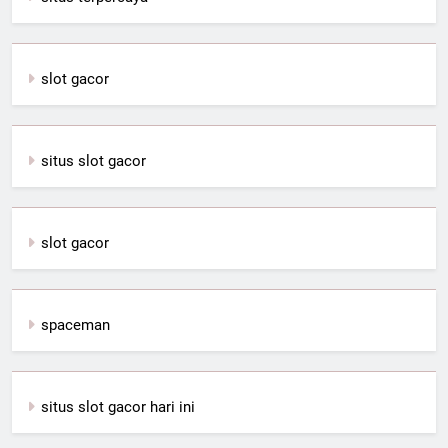
slot gacor
situs slot gacor
slot gacor
spaceman
situs slot gacor hari ini