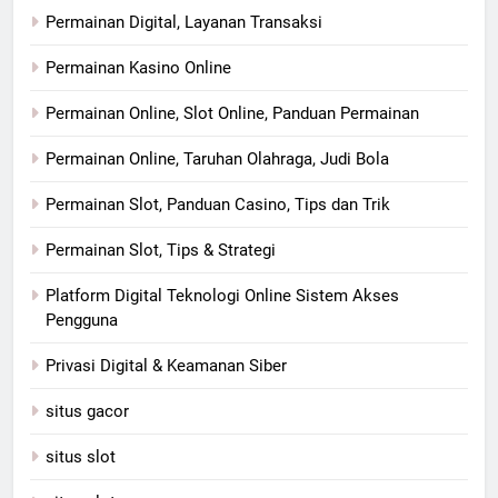
Permainan Digital, Layanan Transaksi
Permainan Kasino Online
Permainan Online, Slot Online, Panduan Permainan
Permainan Online, Taruhan Olahraga, Judi Bola
Permainan Slot, Panduan Casino, Tips dan Trik
Permainan Slot, Tips & Strategi
Platform Digital Teknologi Online Sistem Akses
Pengguna
Privasi Digital & Keamanan Siber
situs gacor
situs slot