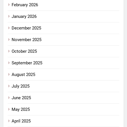
February 2026
January 2026
December 2025
November 2025
October 2025
September 2025
August 2025
July 2025
June 2025
May 2025
April 2025