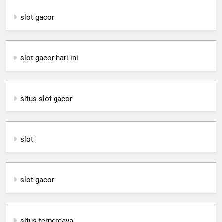
slot gacor
slot gacor hari ini
situs slot gacor
slot
slot gacor
situs terpercaya