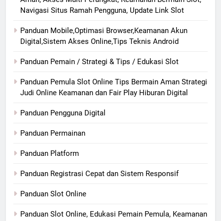
Navigasi Situs Ramah Pengguna, Update Link Slot
Panduan Mobile,Optimasi Browser,Keamanan Akun
Digital,Sistem Akses Online,Tips Teknis Android
Panduan Pemain / Strategi & Tips / Edukasi Slot
Panduan Pemula Slot Online Tips Bermain Aman Strategi
Judi Online Keamanan dan Fair Play Hiburan Digital
Panduan Pengguna Digital
Panduan Permainan
Panduan Platform
Panduan Registrasi Cepat dan Sistem Responsif
Panduan Slot Online
Panduan Slot Online, Edukasi Pemain Pemula, Keamanan