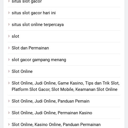
situs slot gacor
situs slot gacor hari ini
situs slot online terpercaya
slot
Slot dan Permainan
slot gacor gampang menang
Slot Online
Slot Online, Judi Online, Game Kasino, Tips dan Trik Slot,
Platform Slot Gacor, Slot Mobile, Keamanan Slot Online
Slot Online, Judi Online, Panduan Pemain
Slot Online, Judi Online, Permainan Kasino
Slot Online, Kasino Online, Panduan Permainan