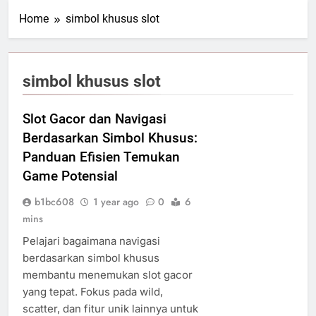
Home
simbol khusus slot
simbol khusus slot
Slot Gacor dan Navigasi
Berdasarkan Simbol Khusus:
Panduan Efisien Temukan
Game Potensial
b1bc608
1 year ago
0
6
mins
Pelajari bagaimana navigasi
berdasarkan simbol khusus
membantu menemukan slot gacor
yang tepat. Fokus pada wild,
scatter, dan fitur unik lainnya untuk