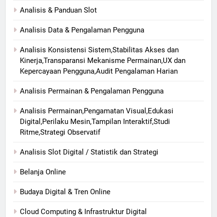
Analisis & Panduan Slot
Analisis Data & Pengalaman Pengguna
Analisis Konsistensi Sistem,Stabilitas Akses dan
Kinerja,Transparansi Mekanisme Permainan,UX dan
Kepercayaan Pengguna,Audit Pengalaman Harian
Analisis Permainan & Pengalaman Pengguna
Analisis Permainan,Pengamatan Visual,Edukasi
Digital,Perilaku Mesin,Tampilan Interaktif,Studi
Ritme,Strategi Observatif
Analisis Slot Digital / Statistik dan Strategi
Belanja Online
Budaya Digital & Tren Online
Cloud Computing & Infrastruktur Digital