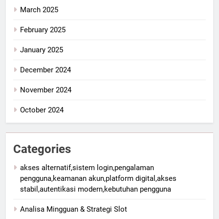
March 2025
February 2025
January 2025
December 2024
November 2024
October 2024
Categories
akses alternatif,sistem login,pengalaman
pengguna,keamanan akun,platform digital,akses
stabil,autentikasi modern,kebutuhan pengguna
Analisa Mingguan & Strategi Slot