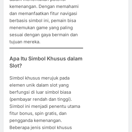
kemenangan. Dengan memahami
dan memanfaatkan fitur navigasi
berbasis simbol ini, pemain bisa
menemukan game yang paling
sesuai dengan gaya bermain dan
tujuan mereka.
Apa Itu Simbol Khusus dalam
Slot?
Simbol khusus merujuk pada
elemen unik dalam slot yang
berfungsi di luar simbol biasa
(pembayar rendah dan tinggi).
Simbol ini menjadi penentu utama
fitur bonus, spin gratis, dan
pengganda kemenangan.
Beberapa jenis simbol khusus