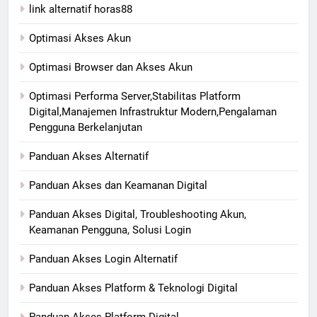
link alternatif horas88
Optimasi Akses Akun
Optimasi Browser dan Akses Akun
Optimasi Performa Server,Stabilitas Platform
Digital,Manajemen Infrastruktur Modern,Pengalaman
Pengguna Berkelanjutan
Panduan Akses Alternatif
Panduan Akses dan Keamanan Digital
Panduan Akses Digital, Troubleshooting Akun,
Keamanan Pengguna, Solusi Login
Panduan Akses Login Alternatif
Panduan Akses Platform & Teknologi Digital