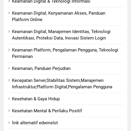
Keamanan Digital & Teknologi Informasi
Keamanan Digital, Kenyamanan Akses, Panduan
Platform Online
Keamanan Digital, Manajemen Identitas, Teknologi
Autentikasi, Proteksi Data, Inovasi Sistem Login
Keamanan Platform, Pengalaman Pengguna, Teknologi
Permainan
Keamanan, Panduan Perjudian
Kecepatan Server,Stabilitas Sistem,Manajemen
Infrastruktur,Platform Digital,Pengalaman Pengguna
Kesehatan & Gaya Hidup
Kesehatan Mental & Perilaku Positif
link alternatif edwinslot