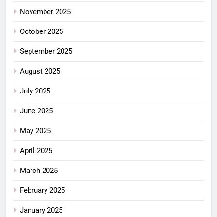
November 2025
October 2025
September 2025
August 2025
July 2025
June 2025
May 2025
April 2025
March 2025
February 2025
January 2025