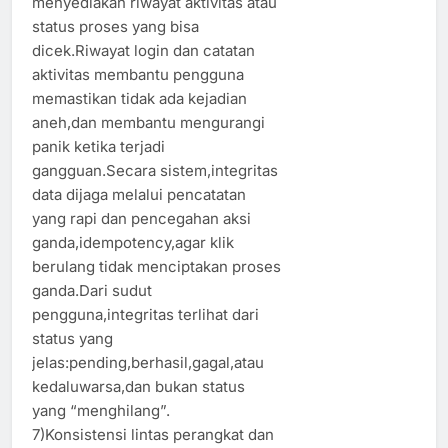
menyediakan riwayat aktivitas atau
status proses yang bisa
dicek.Riwayat login dan catatan
aktivitas membantu pengguna
memastikan tidak ada kejadian
aneh,dan membantu mengurangi
panik ketika terjadi
gangguan.Secara sistem,integritas
data dijaga melalui pencatatan
yang rapi dan pencegahan aksi
ganda,idempotency,agar klik
berulang tidak menciptakan proses
ganda.Dari sudut
pengguna,integritas terlihat dari
status yang
jelas:pending,berhasil,gagal,atau
kedaluwarsa,dan bukan status
yang “menghilang”.
7)Konsistensi lintas perangkat dan