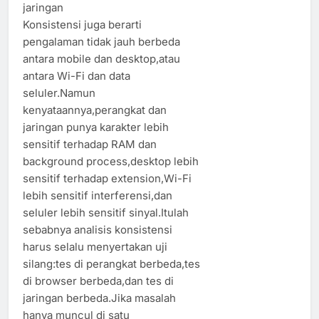
jaringan
Konsistensi juga berarti
pengalaman tidak jauh berbeda
antara mobile dan desktop,atau
antara Wi-Fi dan data
seluler.Namun
kenyataannya,perangkat dan
jaringan punya karakter lebih
sensitif terhadap RAM dan
background process,desktop lebih
sensitif terhadap extension,Wi-Fi
lebih sensitif interferensi,dan
seluler lebih sensitif sinyal.Itulah
sebabnya analisis konsistensi
harus selalu menyertakan uji
silang:tes di perangkat berbeda,tes
di browser berbeda,dan tes di
jaringan berbeda.Jika masalah
hanya muncul di satu