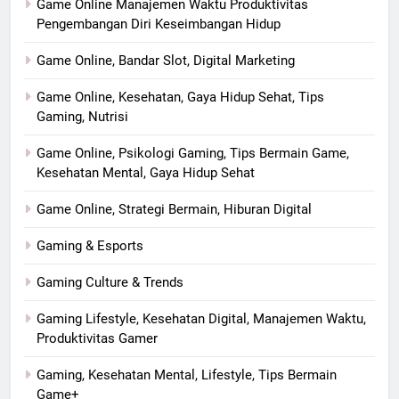
Game Online Manajemen Waktu Produktivitas
Pengembangan Diri Keseimbangan Hidup
Game Online, Bandar Slot, Digital Marketing
Game Online, Kesehatan, Gaya Hidup Sehat, Tips
Gaming, Nutrisi
Game Online, Psikologi Gaming, Tips Bermain Game,
Kesehatan Mental, Gaya Hidup Sehat
Game Online, Strategi Bermain, Hiburan Digital
Gaming & Esports
Gaming Culture & Trends
Gaming Lifestyle, Kesehatan Digital, Manajemen Waktu,
Produktivitas Gamer
Gaming, Kesehatan Mental, Lifestyle, Tips Bermain
Game+