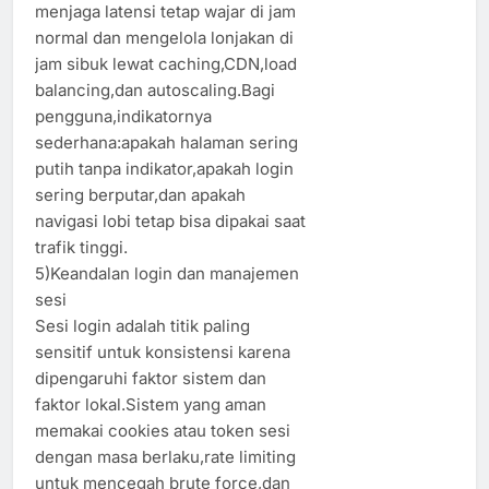
menjaga latensi tetap wajar di jam
normal dan mengelola lonjakan di
jam sibuk lewat caching,CDN,load
balancing,dan autoscaling.Bagi
pengguna,indikatornya
sederhana:apakah halaman sering
putih tanpa indikator,apakah login
sering berputar,dan apakah
navigasi lobi tetap bisa dipakai saat
trafik tinggi.
5)Keandalan login dan manajemen
sesi
Sesi login adalah titik paling
sensitif untuk konsistensi karena
dipengaruhi faktor sistem dan
faktor lokal.Sistem yang aman
memakai cookies atau token sesi
dengan masa berlaku,rate limiting
untuk mencegah brute force,dan