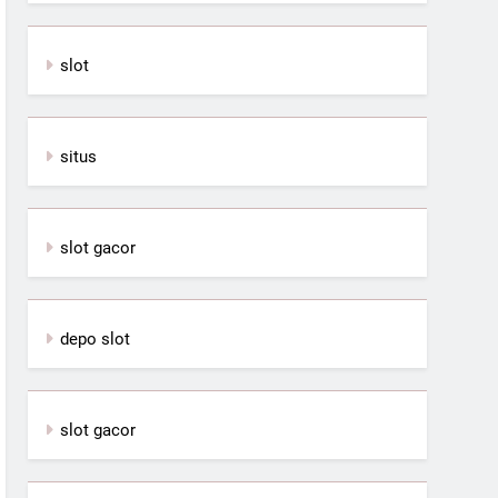
slot
situs
slot gacor
depo slot
slot gacor