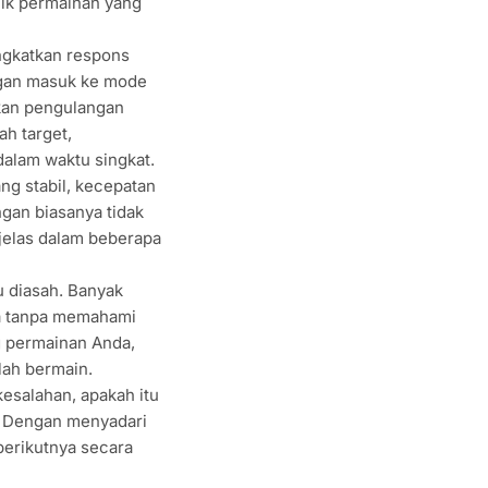
ik permainan yang
ingkatkan respons
engan masuk ke mode
nkan pengulangan
ah target,
alam waktu singkat.
ng stabil, kecepatan
gan biasanya tidak
t jelas dalam beberapa
u diasah. Banyak
ma tanpa memahami
g permainan Anda,
elah bermain.
esalahan, apakah itu
s. Dengan menyadari
berikutnya secara