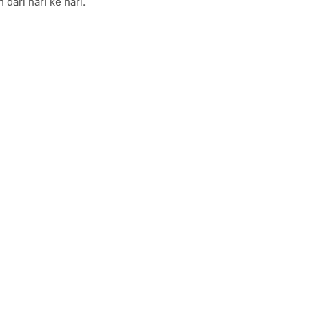
ari hari ke hari.