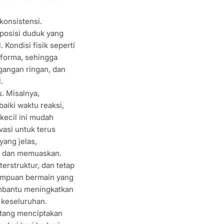
konsistensi.
posisi duduk yang
Kondisi fisik seperti
rforma, sehingga
gangan ringan, dan
.
s. Misalnya,
aiki waktu reaksi,
kecil ini mudah
asi untuk terus
yang jelas,
t dan memuaskan.
erstruktur, dan tetap
mpuan bermain yang
membantu meningkatkan
 keseluruhan.
entang menciptakan