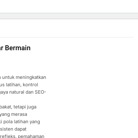
ar Bermain
n untuk meningkatkan
s latihan, kontrol
gaya natural dan SEO-
kat, tetapi juga
 yang merasa
 pola latihan yang
nsisten dapat
l refleks, pemahaman