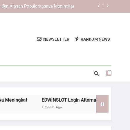
e dan Alasan Popularitasnya Meningkat
lusi Saat Halaman Utama Sulit Dibuka
 Akses Cadangan yang Aman dan Praktis
NEWSLETTER
RANDOM NEWS
es KAYA787 dari Berbagai Perangkat
e dan Alasan Popularitasnya Meningkat
u Di Smart Mum. Sumber Yang Membantu Anda Membesarkan
lusi Saat Halaman Utama Sulit Dibuka
 Akses Cadangan yang Aman dan Praktis
t
EDWINSLOT Login Alternatif sebagai Solusi Saat Hala
1 Month Ago