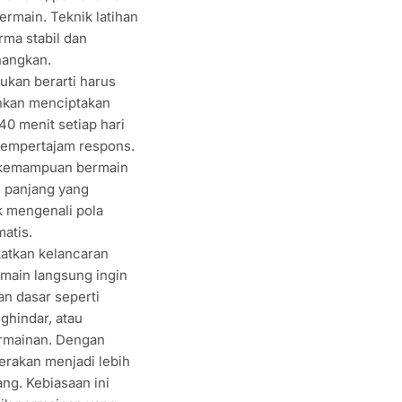
ermain. Teknik latihan
ma stabil dan
nangkan.
 bukan berarti harus
inkan menciptakan
40 menit setiap hari
empertajam respons.
, kemampuan bermain
n panjang yang
ak mengenali pola
atis.
katkan kelancaran
emain langsung ingin
an dasar seperti
hindar, atau
rmainan. Dengan
erakan menjadi lebih
ng. Kebiasaan ini